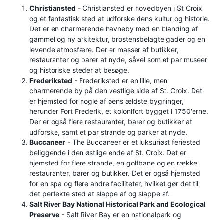
Christiansted
- Christiansted er hovedbyen i St Croix
og et fantastisk sted at udforske dens kultur og historie.
Det er en charmerende havneby med en blanding af
gammel og ny arkitektur, brostensbelagte gader og en
levende atmosfære. Der er masser af butikker,
restauranter og barer at nyde, såvel som et par museer
og historiske steder at besøge.
Frederiksted
- Frederiksted er en lille, men
charmerende by på den vestlige side af St. Croix. Det
er hjemsted for nogle af øens ældste bygninger,
herunder Fort Frederik, et kolonifort bygget i 1750'erne.
Der er også flere restauranter, barer og butikker at
udforske, samt et par strande og parker at nyde.
Buccaneer
- The Buccaneer er et luksuriøst feriested
beliggende i den østlige ende af St. Croix. Det er
hjemsted for flere strande, en golfbane og en række
restauranter, barer og butikker. Det er også hjemsted
for en spa og flere andre faciliteter, hvilket gør det til
det perfekte sted at slappe af og slappe af.
Salt River Bay National Historical Park and Ecological
Preserve
- Salt River Bay er en nationalpark og