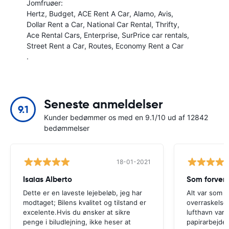
Jomfruøer:
Hertz
Budget
ACE Rent A Car
Alamo
Avis
Dollar Rent a Car
National Car Rental
Thrifty
Ace Rental Cars
Enterprise
SurPrice car rentals
Street Rent a Car
Routes
Economy Rent a Car
.
Seneste anmeldelser
9.1
Kunder bedømmer os med en 9.1/10 ud af 12842
bedømmelser
18-01-2021
Isaias Alberto
Som forven
Dette er en laveste lejebeløb, jeg har
Alt var som f
modtaget; Bilens kvalitet og tilstand er
overraskelse
excelente.Hvis du ønsker at sikre
lufthavn var 
penge i biludlejning, ikke heser at
papirarbejdet