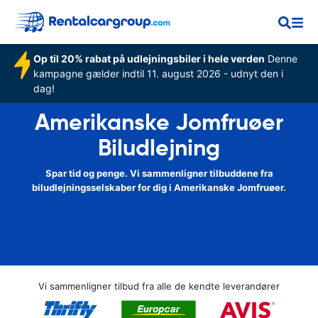
Op til 20% rabat på udlejningsbiler i hele verden
Denne
kampagne gælder indtil 11. august 2026 - udnyt den i
dag!
Amerikanske Jomfruøer
Biludlejning
Spar tid og penge. Vi sammenligner tilbuddene fra
biludlejningsselskaber for dig i Amerikanske Jomfruøer.
Vi sammenligner tilbud fra alle de kendte leverandører