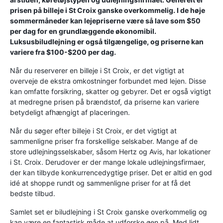
prisen på billeje i St Croix ganske overkommelig. I de høje
sommermåneder kan lejepriserne være så lave som $50
per dag for en grundlæggende økonomibil.
Luksusbiludlejning er også tilgængelige, og priserne kan
variere fra $100-$200 per dag.
Når du reserverer en billeje i St Croix, er det vigtigt at
overveje de ekstra omkostninger forbundet med lejen. Disse
kan omfatte forsikring, skatter og gebyrer. Det er også vigtigt
at medregne prisen på brændstof, da priserne kan variere
betydeligt afhængigt af placeringen.
Når du søger efter billeje i St Croix, er det vigtigt at
sammenligne priser fra forskellige selskaber. Mange af de
store udlejningsselskaber, såsom Hertz og Avis, har lokationer
i St. Croix. Derudover er der mange lokale udlejningsfirmaer,
der kan tilbyde konkurrencedygtige priser. Det er altid en god
idé at shoppe rundt og sammenligne priser for at få det
bedste tilbud.
Samlet set er biludlejning i St Croix ganske overkommelig og
kan være en fantastisk måde at udforske øen på. Med lidt