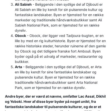
Ali Sabieh
- Beliggende i den sydlige del af Djibouti er
Ali Sabieh en lille by kendt for sin pulserende kultur og
fantastiske landskaber. Byen er hjemsted for en række
markeder og traditionelle håndværksbutikker samt Ali
Sabieh National Park, som er hjemsted for en række
dyreliv.
Obock
- Obock, der ligger ved Tadjoura-bugten, er en
lille by med en rig kulturhistorie. Byen er hjemsted for en
række historiske steder, herunder ruinerne af den gamle
by Obock og det tidligere franske fort Ambouli. Byen
byder også på et udvalg af markeder, restauranter og
butikker.
Arta
- Beliggende i den sydlige del af Djibouti, er Arta
en lille by kendt for sine fantastiske landskaber og
pulserende kultur. Byen er hjemsted for en række
traditionelle håndværksbutikker samt Arta National
Park, som er hjemsted for en række dyreliv.
Andre byer, der er værd at nævne, omfatter Lac Assal, Dikhil
og Yoboki. Hver af disse byer byder på noget unikt, fra
fantastiske landskaber til pulserende kulturer, og de er et