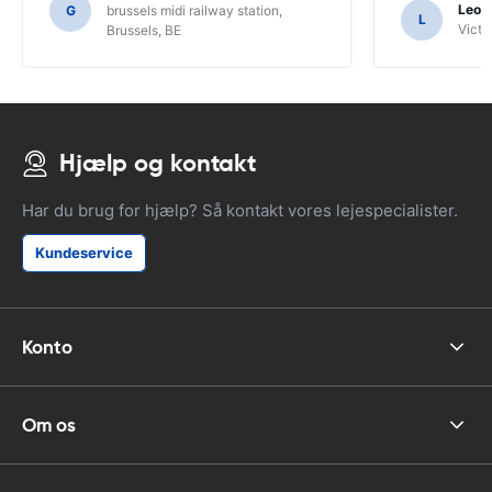
vejledning, og kun for det kunne vi ikke
Leon
G
brussels midi railway station,
L
have regnet ud af SAT NAV's
Victor
Brussels, BE
funktioner.
Hjælp og kontakt
Har du brug for hjælp? Så kontakt vores lejespecialister.
Kundeservice
Konto
Om os