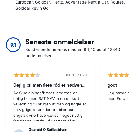
Europcar
Goldcar
Hertz
Advantage Rent a Car
Routes
Goldcar Key'n Go
.
Seneste anmeldelser
9.1
Kunder bedømmer os med en 9.1/10 ud af 12840
bedømmelser
04-12-2020
Dejlig bil men flere råd er nødvendige
godt
AVIS udlejningsfirmaet leverede en
Jeg havde en
dejlig bil med SAT NAV, men en kort
med Europca
vejledning til brugen af ​​den og nogle af
de vigtigste funktioner i bilen på
engelsk ville have været meget nyttig
for denne kunde. Vi var nødt til at
spørge en række lokalbefolkningen til
Gearoid O Suilleabhain