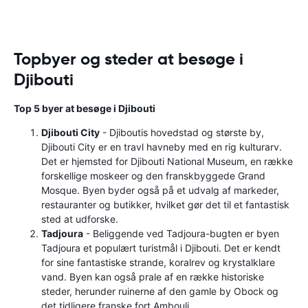
Topbyer og steder at besøge i
Djibouti
Top 5 byer at besøge i Djibouti
Djibouti City
- Djiboutis hovedstad og største by,
Djibouti City er en travl havneby med en rig kulturarv.
Det er hjemsted for Djibouti National Museum, en række
forskellige moskeer og den franskbyggede Grand
Mosque. Byen byder også på et udvalg af markeder,
restauranter og butikker, hvilket gør det til et fantastisk
sted at udforske.
Tadjoura
- Beliggende ved Tadjoura-bugten er byen
Tadjoura et populært turistmål i Djibouti. Det er kendt
for sine fantastiske strande, koralrev og krystalklare
vand. Byen kan også prale af en række historiske
steder, herunder ruinerne af den gamle by Obock og
det tidligere franske fort Ambouli.