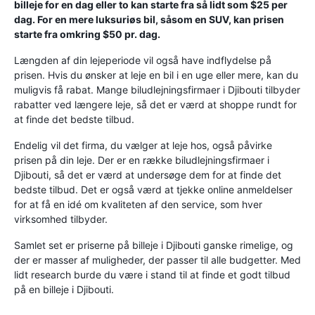
billeje for en dag eller to kan starte fra så lidt som $25 per
dag. For en mere luksuriøs bil, såsom en SUV, kan prisen
starte fra omkring $50 pr. dag.
Længden af ​​din lejeperiode vil også have indflydelse på
prisen. Hvis du ønsker at leje en bil i en uge eller mere, kan du
muligvis få rabat. Mange biludlejningsfirmaer i Djibouti tilbyder
rabatter ved længere leje, så det er værd at shoppe rundt for
at finde det bedste tilbud.
Endelig vil det firma, du vælger at leje hos, også påvirke
prisen på din leje. Der er en række biludlejningsfirmaer i
Djibouti, så det er værd at undersøge dem for at finde det
bedste tilbud. Det er også værd at tjekke online anmeldelser
for at få en idé om kvaliteten af ​​den service, som hver
virksomhed tilbyder.
Samlet set er priserne på billeje i Djibouti ganske rimelige, og
der er masser af muligheder, der passer til alle budgetter. Med
lidt research burde du være i stand til at finde et godt tilbud
på en billeje i Djibouti.