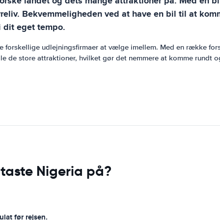
dforske landet og dets mange attraktioner på. Med en bil
eliv. Bekvemmeligheden ved at have en bil til at komm
 dit eget tempo.
kke forskellige udlejningsfirmaer at vælge imellem. Med en række for
alle de store attraktioner, hvilket gør det nemmere at komme rundt og
taste Nigeria på?
lat før rejsen.