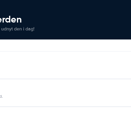
verden
 udnyt den i dag!
d.