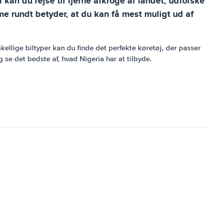
 kan du rejse til fjerne afkroge af landet, udforske
e rundt betyder, at du kan få mest muligt ud af
skellige biltyper kan du finde det perfekte køretøj, der passer
 se det bedste af, hvad Nigeria har at tilbyde.