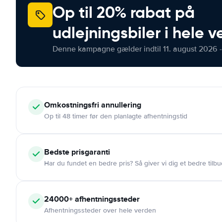
Op til 20% rabat på
udlejningsbiler i hele 
Denne kampagne gælder indtil 11. august 2026 -
Omkostningsfri
annullering
Op til 48 timer før den planlagte afhentningstid
Bedste prisgaranti
Har du fundet en bedre pris? Så giver vi dig et bedre tilbu
24000+
afhentningssteder
Afhentningssteder over hele verden