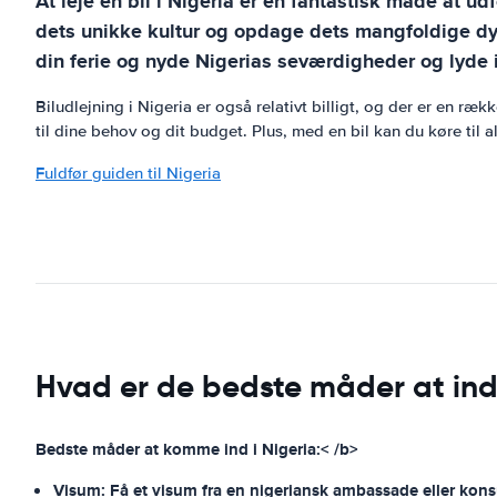
At leje en bil i Nigeria er en fantastisk måde at u
dets unikke kultur og opdage dets mangfoldige dyr
din ferie og nyde Nigerias seværdigheder og lyde i
Biludlejning i Nigeria er også relativt billigt, og der er en ræ
til dine behov og dit budget. Plus, med en bil kan du køre til 
Fuldfør guiden til Nigeria
Hvad er de bedste måder at ind
Bedste måder at komme ind i Nigeria:< /b>
Visum: Få et visum fra en nigeriansk ambassade eller konsu