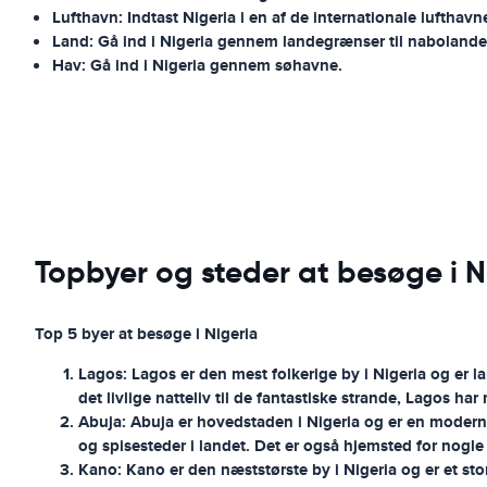
Lufthavn: Indtast Nigeria i en af ​​de internationale lufthavn
Land: Gå ind i Nigeria gennem landegrænser til nabolande
Hav: Gå ind i Nigeria gennem søhavne.
Topbyer og steder at besøge i N
Top 5 byer at besøge i Nigeria
Lagos:
Lagos er den mest folkerige by i Nigeria og er la
det livlige natteliv til de fantastiske strande, Lagos ha
Abuja:
Abuja er hovedstaden i Nigeria og er en moderne
og spisesteder i landet. Det er også hjemsted for nogle
Kano:
Kano er den næststørste by i Nigeria og er et st