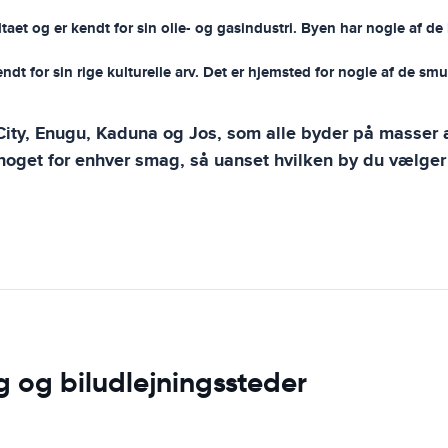
taet og er kendt for sin olie- og gasindustri. Byen har nogle af de
endt for sin rige kulturelle arv. Det er hjemsted for nogle af de 
City, Enugu, Kaduna og Jos, som alle byder på masser a
 noget for enhver smag, så uanset hvilken by du vælger
g og biludlejningssteder