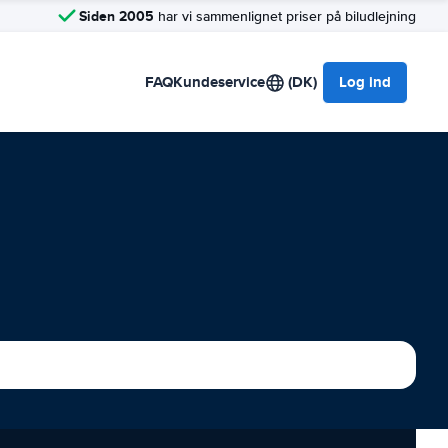
Siden 2005
har vi sammenlignet priser på biludlejning
FAQ
Kundeservice
(DK)
Log ind