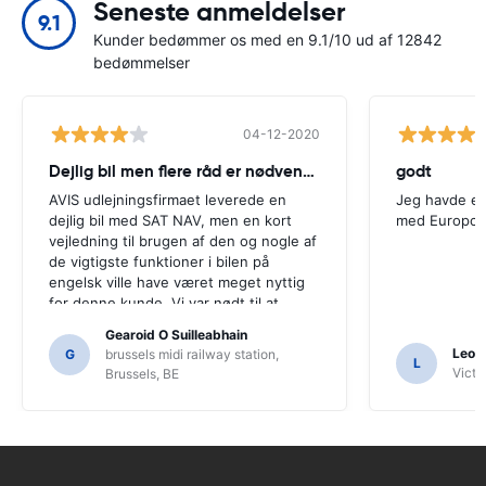
Seneste anmeldelser
9.1
Kunder bedømmer os med en 9.1/10 ud af 12842
bedømmelser
04-12-2020
Dejlig bil men flere råd er nødvendige
godt
AVIS udlejningsfirmaet leverede en
Jeg havde en
dejlig bil med SAT NAV, men en kort
med Europca
vejledning til brugen af ​​den og nogle af
de vigtigste funktioner i bilen på
engelsk ville have været meget nyttig
for denne kunde. Vi var nødt til at
spørge en række lokalbefolkningen til
Gearoid O Suilleabhain
vejledning, og kun for det kunne vi ikke
Leon
G
brussels midi railway station,
L
have regnet ud af SAT NAV's
Victor
Brussels, BE
funktioner.