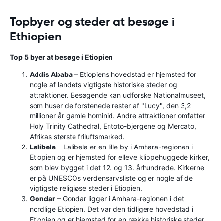
Topbyer og steder at besøge i
Ethiopien
Top 5 byer at besøge i Etiopien
Addis Ababa
– Etiopiens hovedstad er hjemsted for
nogle af landets vigtigste historiske steder og
attraktioner. Besøgende kan udforske Nationalmuseet,
som huser de forstenede rester af "Lucy", den 3,2
millioner år gamle hominid. Andre attraktioner omfatter
Holy Trinity Cathedral, Entoto-bjergene og Mercato,
Afrikas største friluftsmarked.
Lalibela
– Lalibela er en lille by i Amhara-regionen i
Etiopien og er hjemsted for elleve klippehuggede kirker,
som blev bygget i det 12. og 13. århundrede. Kirkerne
er på UNESCOs verdensarvsliste og er nogle af de
vigtigste religiøse steder i Etiopien.
Gondar
– Gondar ligger i Amhara-regionen i det
nordlige Etiopien. Det var den tidligere hovedstad i
Etiopien og er hjemsted for en række historiske steder,