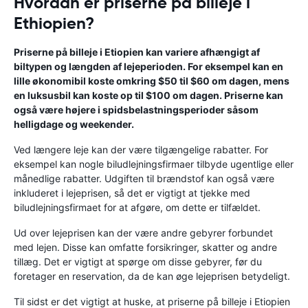
Hvordan er priserne på billeje i
Ethiopien?
Priserne på billeje i Etiopien kan variere afhængigt af
biltypen og længden af ​​lejeperioden. For eksempel kan en
lille økonomibil koste omkring $50 til $60 om dagen, mens
en luksusbil kan koste op til $100 om dagen. Priserne kan
også være højere i spidsbelastningsperioder såsom
helligdage og weekender.
Ved længere leje kan der være tilgængelige rabatter. For
eksempel kan nogle biludlejningsfirmaer tilbyde ugentlige eller
månedlige rabatter. Udgiften til brændstof kan også være
inkluderet i lejeprisen, så det er vigtigt at tjekke med
biludlejningsfirmaet for at afgøre, om dette er tilfældet.
Ud over lejeprisen kan der være andre gebyrer forbundet
med lejen. Disse kan omfatte forsikringer, skatter og andre
tillæg. Det er vigtigt at spørge om disse gebyrer, før du
foretager en reservation, da de kan øge lejeprisen betydeligt.
Til sidst er det vigtigt at huske, at priserne på billeje i Etiopien