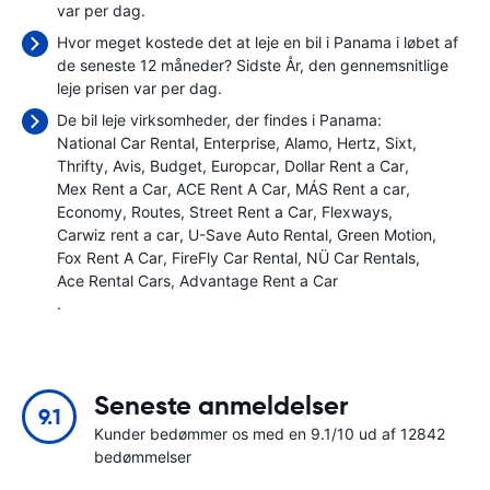
var
per dag.
Hvor meget kostede det at leje en bil i Panama i løbet af
de seneste 12 måneder? Sidste År, den gennemsnitlige
leje prisen var
per dag.
De bil leje virksomheder, der findes i Panama:
National Car Rental
Enterprise
Alamo
Hertz
Sixt
Thrifty
Avis
Budget
Europcar
Dollar Rent a Car
Mex Rent a Car
ACE Rent A Car
MÁS Rent a car
Economy
Routes
Street Rent a Car
Flexways
Carwiz rent a car
U-Save Auto Rental
Green Motion
Fox Rent A Car
FireFly Car Rental
NÜ Car Rentals
Ace Rental Cars
Advantage Rent a Car
.
Seneste anmeldelser
9.1
Kunder bedømmer os med en 9.1/10 ud af 12842
bedømmelser