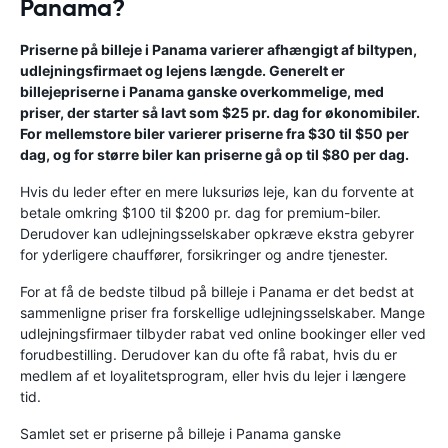
Panama?
Priserne på billeje i Panama varierer afhængigt af biltypen,
udlejningsfirmaet og lejens længde. Generelt er
billejepriserne i Panama ganske overkommelige, med
priser, der starter så lavt som $25 pr. dag for økonomibiler.
For mellemstore biler varierer priserne fra $30 til $50 per
dag, og for større biler kan priserne gå op til $80 per dag.
Hvis du leder efter en mere luksuriøs leje, kan du forvente at
betale omkring $100 til $200 pr. dag for premium-biler.
Derudover kan udlejningsselskaber opkræve ekstra gebyrer
for yderligere chauffører, forsikringer og andre tjenester.
For at få de bedste tilbud på billeje i Panama er det bedst at
sammenligne priser fra forskellige udlejningsselskaber. Mange
udlejningsfirmaer tilbyder rabat ved online bookinger eller ved
forudbestilling. Derudover kan du ofte få rabat, hvis du er
medlem af et loyalitetsprogram, eller hvis du lejer i længere
tid.
Samlet set er priserne på billeje i Panama ganske