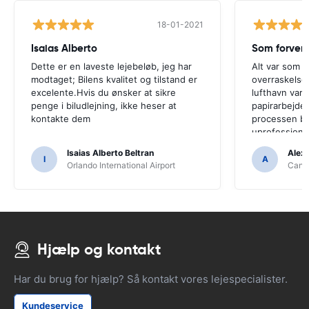
18-01-2021
Isaias Alberto
Som forven
Dette er en laveste lejebeløb, jeg har
Alt var som f
modtaget; Bilens kvalitet og tilstand er
overraskelse
excelente.Hvis du ønsker at sikre
lufthavn var 
penge i biludlejning, ikke heser at
papirarbejdet
kontakte dem
processen bl
uprofessione
Isaias Alberto Beltran
Alex
I
A
Orlando International Airport
Cancu
Hjælp og kontakt
Har du brug for hjælp? Så kontakt vores lejespecialister.
Kundeservice