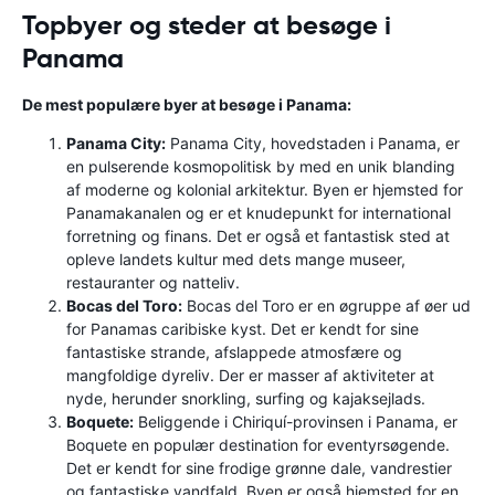
Topbyer og steder at besøge i
Panama
De mest populære byer at besøge i Panama:
Panama City:
Panama City, hovedstaden i Panama, er
en pulserende kosmopolitisk by med en unik blanding
af moderne og kolonial arkitektur. Byen er hjemsted for
Panamakanalen og er et knudepunkt for international
forretning og finans. Det er også et fantastisk sted at
opleve landets kultur med dets mange museer,
restauranter og natteliv.
Bocas del Toro:
Bocas del Toro er en øgruppe af øer ud
for Panamas caribiske kyst. Det er kendt for sine
fantastiske strande, afslappede atmosfære og
mangfoldige dyreliv. Der er masser af aktiviteter at
nyde, herunder snorkling, surfing og kajaksejlads.
Boquete:
Beliggende i Chiriquí-provinsen i Panama, er
Boquete en populær destination for eventyrsøgende.
Det er kendt for sine frodige grønne dale, vandrestier
og fantastiske vandfald. Byen er også hjemsted for en