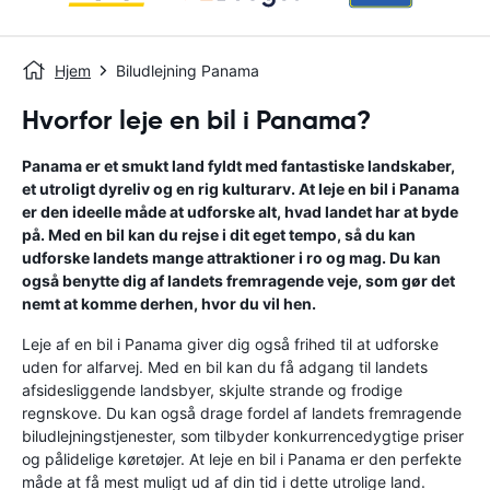
Hjem
Biludlejning Panama
Hvorfor leje en bil i Panama?
Panama er et smukt land fyldt med fantastiske landskaber,
et utroligt dyreliv og en rig kulturarv. At leje en bil i Panama
er den ideelle måde at udforske alt, hvad landet har at byde
på. Med en bil kan du rejse i dit eget tempo, så du kan
udforske landets mange attraktioner i ro og mag. Du kan
også benytte dig af landets fremragende veje, som gør det
nemt at komme derhen, hvor du vil hen.
Leje af en bil i Panama giver dig også frihed til at udforske
uden for alfarvej. Med en bil kan du få adgang til landets
afsidesliggende landsbyer, skjulte strande og frodige
regnskove. Du kan også drage fordel af landets fremragende
biludlejningstjenester, som tilbyder konkurrencedygtige priser
og pålidelige køretøjer. At leje en bil i Panama er den perfekte
måde at få mest muligt ud af din tid i dette utrolige land.