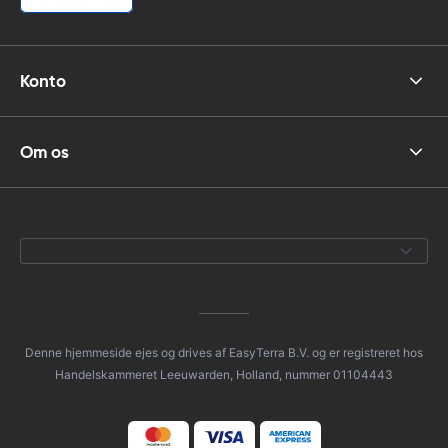
Konto
Om os
Denne hjemmeside ejes og drives af EasyTerra B.V. og er registreret hos
Handelskammeret Leeuwarden, Holland, nummer 01104443