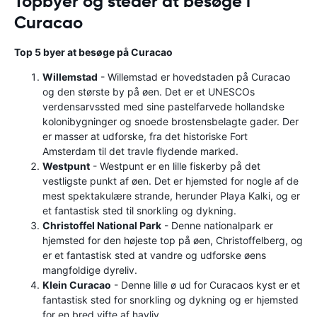
Topbyer og steder at besøge i
Curacao
Top 5 byer at besøge på Curacao
Willemstad
- Willemstad er hovedstaden på Curacao
og den største by på øen. Det er et UNESCOs
verdensarvssted med sine pastelfarvede hollandske
kolonibygninger og snoede brostensbelagte gader. Der
er masser at udforske, fra det historiske Fort
Amsterdam til det travle flydende marked.
Westpunt
- Westpunt er en lille fiskerby på det
vestligste punkt af øen. Det er hjemsted for nogle af de
mest spektakulære strande, herunder Playa Kalki, og er
et fantastisk sted til snorkling og dykning.
Christoffel National Park
- Denne nationalpark er
hjemsted for den højeste top på øen, Christoffelberg, og
er et fantastisk sted at vandre og udforske øens
mangfoldige dyreliv.
Klein Curacao
- Denne lille ø ud for Curacaos kyst er et
fantastisk sted for snorkling og dykning og er hjemsted
for en bred vifte af havliv.