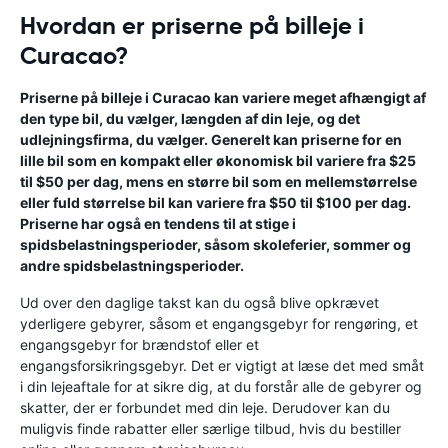
Hvordan er priserne på billeje i
Curacao?
Priserne på billeje i Curacao kan variere meget afhængigt af
den type bil, du vælger, længden af ​​din leje, og det
udlejningsfirma, du vælger. Generelt kan priserne for en
lille bil som en kompakt eller økonomisk bil variere fra $25
til $50 per dag, mens en større bil som en mellemstørrelse
eller fuld størrelse bil kan variere fra $50 til $100 per dag.
Priserne har også en tendens til at stige i
spidsbelastningsperioder, såsom skoleferier, sommer og
andre spidsbelastningsperioder.
Ud over den daglige takst kan du også blive opkrævet
yderligere gebyrer, såsom et engangsgebyr for rengøring, et
engangsgebyr for brændstof eller et
engangsforsikringsgebyr. Det er vigtigt at læse det med småt
i din lejeaftale for at sikre dig, at du forstår alle de gebyrer og
skatter, der er forbundet med din leje. Derudover kan du
muligvis finde rabatter eller særlige tilbud, hvis du bestiller