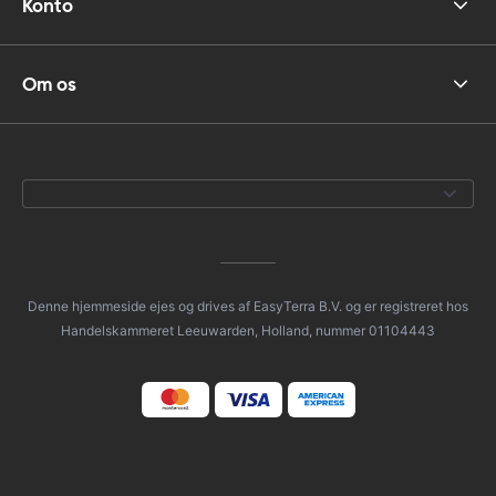
Konto
Om os
Denne hjemmeside ejes og drives af EasyTerra B.V. og er registreret hos
Handelskammeret Leeuwarden, Holland, nummer 01104443