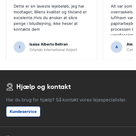
Dette er en laveste lejebeløb, jeg har
Alt var som f
modtaget; Bilens kvalitet og tilstand er
overraskelse
excelente.Hvis du ønsker at sikre
lufthavn var 
penge i biludlejning, ikke heser at
papirarbejdet
kontakte dem
processen bl
uprofessione
Isaias Alberto Beltran
Alex
I
A
Orlando International Airport
Cancu
Hjælp og kontakt
Har du brug for hjælp? Så kontakt vores lejespecialister.
Kundeservice