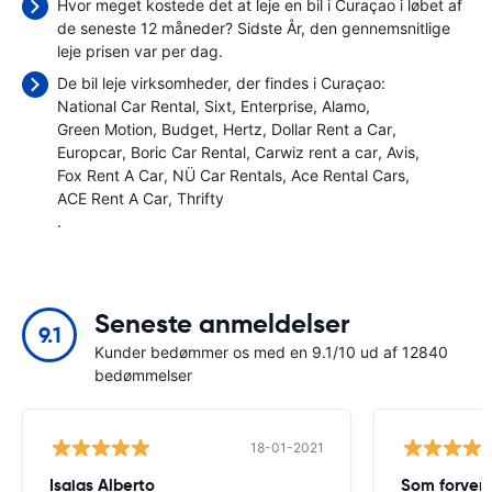
Hvor meget kostede det at leje en bil i Curaçao i løbet af
de seneste 12 måneder? Sidste År, den gennemsnitlige
leje prisen var
per dag.
De bil leje virksomheder, der findes i Curaçao:
National Car Rental
Sixt
Enterprise
Alamo
Green Motion
Budget
Hertz
Dollar Rent a Car
Europcar
Boric Car Rental
Carwiz rent a car
Avis
Fox Rent A Car
NÜ Car Rentals
Ace Rental Cars
ACE Rent A Car
Thrifty
.
Seneste anmeldelser
9.1
Kunder bedømmer os med en 9.1/10 ud af 12840
bedømmelser
18-01-2021
Isaias Alberto
Som forven