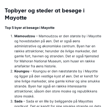
Topbyer og steder at besøge i
Mayotte
Top 5 byer at besøge i Mayotte
Mamoudzou
– Mamoudzou er den største by i Mayotte
og hovedstaden på øen. Det er også øens
administrative og økonomiske centrum. Byen har en
række attraktioner, herunder de livlige markeder, det
gamle fort, havnen og stranden. Det er også hjemsted
for Mahoran National Museum, som huser en række
artefakter fra øens historie.
Koungou
– Koungou er den næststørste by i Mayotte
og ligger på den vestlige kyst af øen. Det er kendt for
sine livlige markeder, sine gamle kirker og sine smukke
strande. Byen har også en række interessante
attraktioner, såsom den store moske og republikkens
store moské.
Sada
– Sada er en lille by beliggende på Mayottes
nordkyst. Det er kendt for sine smukke strande og dets