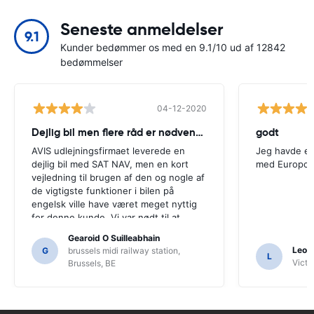
Seneste anmeldelser
9.1
Kunder bedømmer os med en 9.1/10 ud af 12842
bedømmelser
04-12-2020
Dejlig bil men flere råd er nødvendige
godt
AVIS udlejningsfirmaet leverede en
Jeg havde en
dejlig bil med SAT NAV, men en kort
med Europca
vejledning til brugen af ​​den og nogle af
de vigtigste funktioner i bilen på
engelsk ville have været meget nyttig
for denne kunde. Vi var nødt til at
spørge en række lokalbefolkningen til
Gearoid O Suilleabhain
vejledning, og kun for det kunne vi ikke
Leon
G
brussels midi railway station,
L
have regnet ud af SAT NAV's
Victor
Brussels, BE
funktioner.