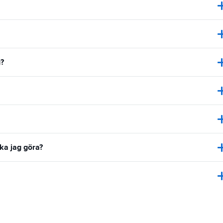
g?
ska jag göra?