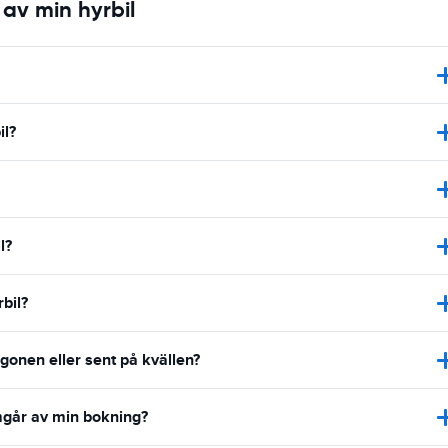
av min hyrbil
il?
l?
bil?
rgonen eller sent på kvällen?
amgår av min bokning?