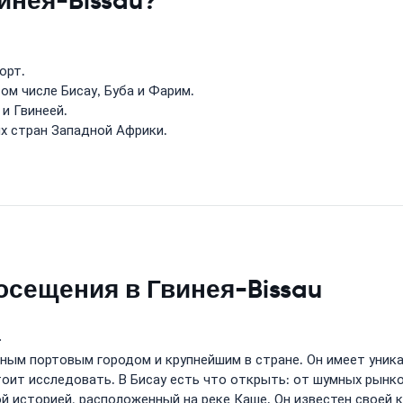
инея-Bissau?
орт.
ом числе Бисау, Буба и Фарим.
и Гвинеей.
их стран Западной Африки.
осещения в Гвинея-Bissau
>
нным портовым городом и крупнейшим в стране. Он имеет уник
ит исследовать. В Бисау есть что открыть: от шумных рынко
й историей, расположенный на реке Каше. Он известен своей