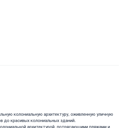
альную колониальную архитектуру, оживленную уличную
в до красивых колониальных зданий.
 колониальной архитектурой, потрясающими пляжами и