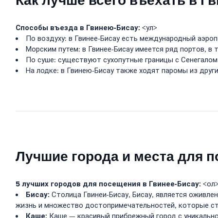
Как лучше всего въехать в Гв
Способы въезда в Гвинею-Бисау:
<ул>
По воздуху: в Гвинее-Бисау есть международный аэроп
Морским путем: в Гвинее-Бисау имеется ряд портов, в т
По суше: существуют сухопутные границы с Сенегалом 
На лодке: в Гвинею-Бисау также ходят паромы из друг
Лучшие города и места для п
5 лучших городов для посещения в Гвинее-Бисау:
<ол
Бисау:
Столица Гвинеи-Бисау, Бисау, является оживле
жизнь и множество достопримечательностей, которые сто
Каше:
Каше — красивый прибрежный город с уникально