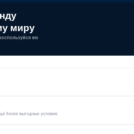
енду
му миру
- воспользуйся ею
щё более выгодные условия.