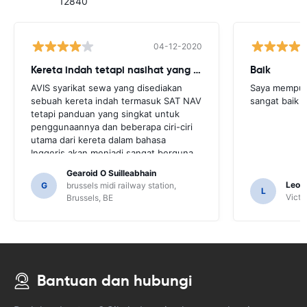
12840
04-12-2020
Kereta indah tetapi nasihat yang lebih diperlukan
Baik
AVIS syarikat sewa yang disediakan
Saya mempun
sebuah kereta indah termasuk SAT NAV
sangat baik 
tetapi panduan yang singkat untuk
penggunaannya dan beberapa ciri-ciri
utama dari kereta dalam bahasa
Inggeris akan menjadi sangat berguna
untuk pelanggan ini. Kami terpaksa
Gearoid O Suilleabhain
meminta beberapa penduduk tempatan
Leon
G
brussels midi railway station,
L
untuk panduan dan hanya untuk itu kita
Victor
Brussels, BE
mungkin tidak digambarkan fungsi SAT
NAB.
Bantuan dan hubungi