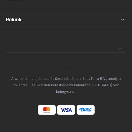
Rólunk
A weboldal tulajdonosa és üzemeltetője az EasyTerra B.V., amely a
hollandiai Leeuwarden kereskedelmi kamaránál (01104443) van
bejegyezve.