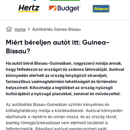
Home
Autóbérlés Guinea-Bissau
Miért béreljen autót itt: Guinea-
Bissau?
Ha autót bérel Bissau-Guineában, nagyszerű módja annak,
hogy felfedezze az országot és számos látnivalóját. Autóval
könnyedén elérheti az ország lenyűgöző strandjait,
fantasztikus vadmegtekintési lehetőségeit és történelmi
helyszíneit. Kihozhatja a legtöbbet az ország nyüzsgő
kultúrájából a nyüzsgő piacokkal, zenével és művészettel.
Az autóbérlés Bissau-Guineában szintén kényelmes és
költséghatékony módja a közlekedésnek. Autóval könnyedén
eljuthatunk a reptérre és onnan vissza, és az ország távoli,
esetleg tömegközlekedéssel nem elérhető területeit is
felfedezhetjük. Ráadásul autóval megtervezheti saját