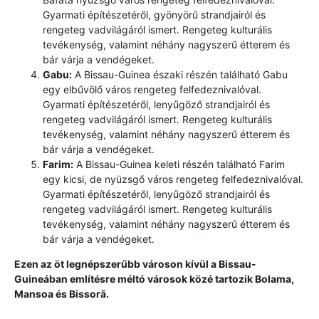
Gyarmati építészetéről, gyönyörű strandjairól és
rengeteg vadvilágáról ismert. Rengeteg kulturális
tevékenység, valamint néhány nagyszerű étterem és
bár várja a vendégeket.
Gabu:
A Bissau-Guinea északi részén található Gabu
egy elbűvölő város rengeteg felfedeznivalóval.
Gyarmati építészetéről, lenyűgöző strandjairól és
rengeteg vadvilágáról ismert. Rengeteg kulturális
tevékenység, valamint néhány nagyszerű étterem és
bár várja a vendégeket.
Farim:
A Bissau-Guinea keleti részén található Farim
egy kicsi, de nyüzsgő város rengeteg felfedeznivalóval.
Gyarmati építészetéről, lenyűgöző strandjairól és
rengeteg vadvilágáról ismert. Rengeteg kulturális
tevékenység, valamint néhány nagyszerű étterem és
bár várja a vendégeket.
Ezen az öt legnépszerűbb városon kívül a Bissau-
Guineában említésre méltó városok közé tartozik Bolama,
Mansoa és Bissorã.