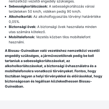
nemzetközi vezetői engedély szükséges.
Sebességkorlátozások:
A sebességkorlátozás városi
területeken 50 km/h, vidéken pedig 90 km/h.
Alkoholkorlát:
Az alkoholfogyasztás törvényi határértéke
0,05%.
Biztonsági övek:
A biztonsági övek használata minden
utas számára kötelező.
Mobiltelefonok:
Vezetés közben tilos mobiltelefont
használni.
A Bissau-Guineában való vezetéshez nemzetközi vezetői
engedély szükséges, a járművezetőknek pedig be kell
tartaniuk a sebességkorlátozásokat, az
alkoholkorlátozásokat, a biztonsági övhasználatra és a
mobiltelefonokra vonatkozó törvényeket. Fontos, hogy
tisztában legyen a helyi törvényekkel és előírásokkal, hogy
biztonságosan és legálisan közlekedhessen Bissau-
Guineában.