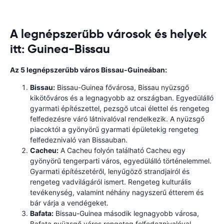
A legnépszerűbb városok és helyek
itt: Guinea-Bissau
Az 5 legnépszerűbb város Bissau-Guineában:
Bissau:
Bissau-Guinea fővárosa, Bissau nyüzsgő
kikötőváros és a legnagyobb az országban. Egyedülálló
gyarmati építészettel, pezsgő utcai élettel és rengeteg
felfedezésre váró látnivalóval rendelkezik. A nyüzsgő
piacoktól a gyönyörű gyarmati épületekig rengeteg
felfedeznivaló van Bissauban.
Cacheu:
A Cacheu folyón található Cacheu egy
gyönyörű tengerparti város, egyedülálló történelemmel.
Gyarmati építészetéről, lenyűgöző strandjairól és
rengeteg vadvilágáról ismert. Rengeteg kulturális
tevékenység, valamint néhány nagyszerű étterem és
bár várja a vendégeket.
Bafata:
Bissau-Guinea második legnagyobb városa,
Bafata nyüzsgő város rengeteg felfedeznivalóval.