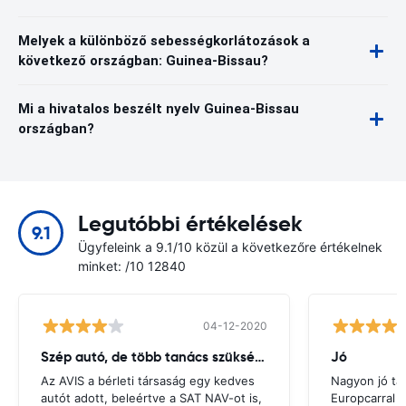
Melyek a különböző sebességkorlátozások a
következő országban: Guinea-Bissau?
Mi a hivatalos beszélt nyelv Guinea-Bissau
országban?
Legutóbbi értékelések
9.1
Ügyfeleink a 9.1/10 közül a következőre értékelnek
minket: /10 12840
04-12-2020
Szép autó, de több tanács szükséges
Jó
Az AVIS a bérleti társaság egy kedves
Nagyon jó ta
autót adott, beleértve a SAT NAV-ot is,
Europcarral