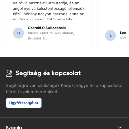
de rövid használati útmutatója, és az
angol nyelvű kulcsfontosságú jellemzők
közül néhány nagyon hasznos lenne az
ügyfelek számára. Több helyi lakost
kellett kérni iránymutatásért, és csak
Gearoid O Suilleabhain
erre a következtetésre jutottunk a SAT
Leon
G
brussels midi railway station,
L
NAV funkcióinak.
Victor
Brussels, BE
Segítség és kapcsolat
Segítségre van szüksége? Kérjük, vegye fel a kapcsolatot
bérleti szakembereinkkel.
Ügyfélszolgálat
Számla