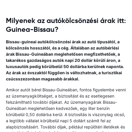
Milyenek az autókölcsönzési árak itt:
Guinea-Bissau?
Bissau-guineai autókölcsönzési árak az autó típusától, a
kölcsönzés hosszától, és a cég. Általában az autóbérlési
árak Bissau-Guineában meglehetősen megfizethetőek, a
takarékos gazdaságos autók napi 20 dollár körüli áron, a
luxusautók pedig körülbelül 50 dollárba kerülnek naponta.
Az árak az évszaktól függően is változhatnak, a turisztikai
csúcsszezonban magasabb árakkal.
Amikor autót bérel Bissau-Guineában, fontos figyelembe venni
az üzemanyagköltséget, a biztosítást és az esetlegesen
felszámítható további díjakat. Az üzemanyagárak Bissau-
Guineában meglehetősen kedvezőek, egy liter benzin
körülbelül 0,50 dollárba kerül. A biztosítás is viszonylag olcsó,
a legtöbb vállalat körülbelül napi 5 dollárt számít fel az
alapbiztosításért. További díjak, például repülőtéri illetékek és