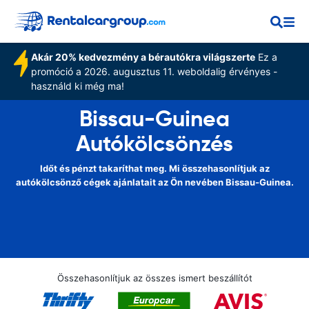
Akár 20% kedvezmény a bérautókra világszerte
Ez a
promóció a 2026. augusztus 11. weboldalig érvényes -
használd ki még ma!
Bissau-Guinea
Autókölcsönzés
Időt és pénzt takaríthat meg. Mi összehasonlítjuk az
autókölcsönző cégek ajánlatait az Ön nevében Bissau-Guinea.
Összehasonlítjuk az összes ismert beszállítót