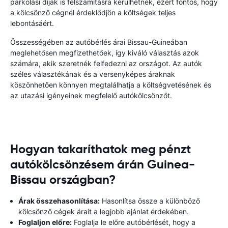
parkolási díjak is felszámításra kerülhetnek, ezért fontos, hogy
a kölcsönző cégnél érdeklődjön a költségek teljes
lebontásáért.
Összességében az autóbérlés árai Bissau-Guineában
meglehetősen megfizethetőek, így kiváló választás azok
számára, akik szeretnék felfedezni az országot. Az autók
széles választékának és a versenyképes áraknak
köszönhetően könnyen megtalálhatja a költségvetésének és
az utazási igényeinek megfelelő autókölcsönzőt.
Hogyan takaríthatok meg pénzt
autókölcsönzésem árán Guinea-
Bissau országban?
Árak összehasonlítása:
Hasonlítsa össze a különböző
kölcsönző cégek árait a legjobb ajánlat érdekében.
Foglaljon előre:
Foglalja le előre autóbérlését, hogy a