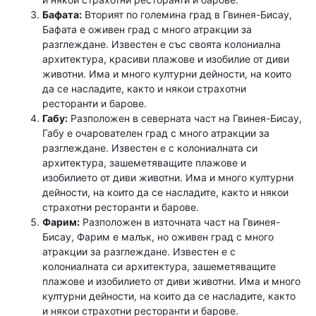
Бафата:
Вторият по големина град в Гвинея-Бисау,
Бафата е оживен град с много атракции за
разглеждане. Известен е със своята колониална
архитектура, красиви плажове и изобилие от диви
животни. Има и много културни дейности, на които
да се насладите, както и някои страхотни
ресторанти и барове.
Габу:
Разположен в северната част на Гвинея-Бисау,
Габу е очарователен град с много атракции за
разглеждане. Известен е с колониалната си
архитектура, зашеметяващите плажове и
изобилието от диви животни. Има и много културни
дейности, на които да се насладите, както и някои
страхотни ресторанти и барове.
Фарим:
Разположен в източната част на Гвинея-
Бисау, Фарим е малък, но оживен град с много
атракции за разглеждане. Известен е с
колониалната си архитектура, зашеметяващите
плажове и изобилието от диви животни. Има и много
културни дейности, на които да се насладите, както
и някои страхотни ресторанти и барове.