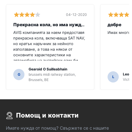
04-12-2020
Прекрасна кола, но има нужда от повече
добре
AVIS компанията за наем предоставя
Имах много 
прекрасна кола, включваща SAT NAV,
но кратък наръчник за нейното
използване, а това на някои от
основните характеристики на
автомобила на английски език би
било много полезно за този клиент.
Gearoid O Suilleabhain
Трябваше да попитаме няколко
Leon
G
brussels midi railway station,
L
местни жители за ориентиране и
Victor
Brussels, BE
само за това, че може би не сме
разбрали функциите на SAT NAV.
Помощ и контакти
Имате нужда от помощ? Свържете се с нашите