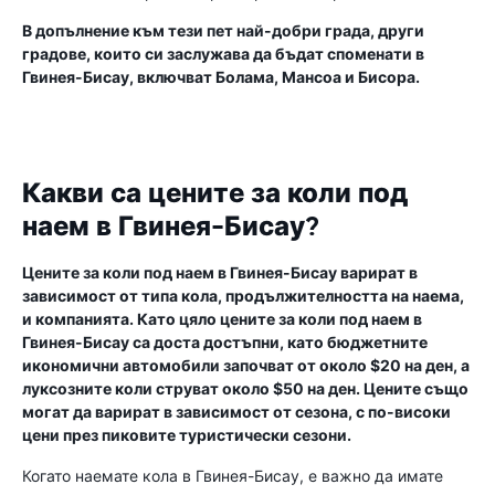
В допълнение към тези пет най-добри града, други
градове, които си заслужава да бъдат споменати в
Гвинея-Бисау, включват Болама, Мансоа и Бисора.
Какви са цените за коли под
наем в Гвинея-Бисау?
Цените за коли под наем в Гвинея-Бисау варират в
зависимост от типа кола, продължителността на наема,
и компанията. Като цяло цените за коли под наем в
Гвинея-Бисау са доста достъпни, като бюджетните
икономични автомобили започват от около $20 на ден, а
луксозните коли струват около $50 на ден. Цените също
могат да варират в зависимост от сезона, с по-високи
цени през пиковите туристически сезони.
Когато наемате кола в Гвинея-Бисау, е важно да имате