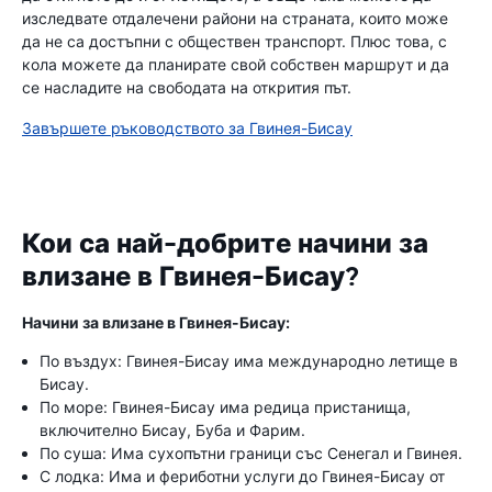
изследвате отдалечени райони на страната, които може
да не са достъпни с обществен транспорт. Плюс това, с
кола можете да планирате свой собствен маршрут и да
се насладите на свободата на открития път.
Завършете ръководството за Гвинея-Бисау
Кои са най-добрите начини за
влизане в Гвинея-Бисау?
Начини за влизане в Гвинея-Бисау:
По въздух: Гвинея-Бисау има международно летище в
Бисау.
По море: Гвинея-Бисау има редица пристанища,
включително Бисау, Буба и Фарим.
По суша: Има сухопътни граници със Сенегал и Гвинея.
С лодка: Има и фериботни услуги до Гвинея-Бисау от