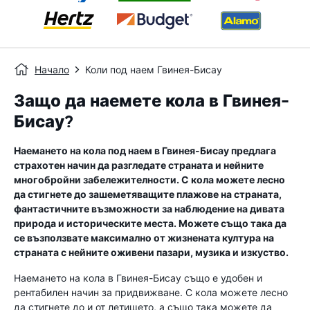
Начало
Коли под наем Гвинея-Бисау
Защо да наемете кола в Гвинея-
Бисау?
Наемането на кола под наем в Гвинея-Бисау предлага
страхотен начин да разгледате страната и нейните
многобройни забележителности. С кола можете лесно
да стигнете до зашеметяващите плажове на страната,
фантастичните възможности за наблюдение на дивата
природа и историческите места. Можете също така да
се възползвате максимално от жизнената култура на
страната с нейните оживени пазари, музика и изкуство.
Наемането на кола в Гвинея-Бисау също е удобен и
рентабилен начин за придвижване. С кола можете лесно
да стигнете до и от летището, а също така можете да