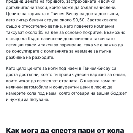
предвид цената на горивото, застраховката и всички
допълнителни такси, които може да бъдат начислени.
Цените на горивата в Гвинея-Бисау са доста достъпни,
като литър бензин струва около $0,50. Застраховката
също е относително евтина, като повечето компании
таксуват около $5 на ден за основно покритие. Възможно
е също да бъдат начислени допълнителни такси като
летищни такси и такси за паркиране, така че е важно да
се консултирате с компанията за наемане за пълна
разбивка на разходите.
Като цяло цените за коли под наем в Гвинея-Бисау са
доста достъпни, което ги прави чудесен вариант за онези,
които искат да изследват страната. С широка гама от
налични автомобили и конкурентни цени е лесно да
намерите кола под наем, която отговаря на вашия бюджет
и нужди за пътуване.
Как мога да спестя пари от кола