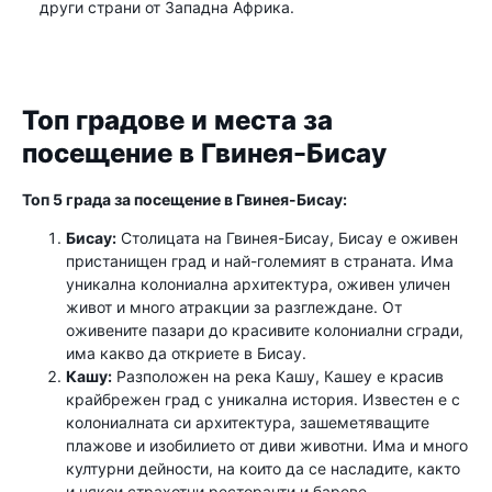
други страни от Западна Африка.
Топ градове и места за
посещение в Гвинея-Бисау
Топ 5 града за посещение в Гвинея-Бисау:
Бисау:
Столицата на Гвинея-Бисау, Бисау е оживен
пристанищен град и най-големият в страната. Има
уникална колониална архитектура, оживен уличен
живот и много атракции за разглеждане. От
оживените пазари до красивите колониални сгради,
има какво да откриете в Бисау.
Кашу:
Разположен на река Кашу, Кашеу е красив
крайбрежен град с уникална история. Известен е с
колониалната си архитектура, зашеметяващите
плажове и изобилието от диви животни. Има и много
културни дейности, на които да се насладите, както
и някои страхотни ресторанти и барове.