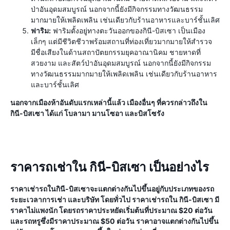
ป่าอันอุดมสมบูรณ์ นอกจากนี้ยังมีกิจกรรมทางวัฒนธรรม
มากมายให้เพลิดเพลิน เช่นเดียวกับร้านอาหารและบาร์ชั้นเลิศ
ฟาริม:
ฟาริมตั้งอยู่ทางตะวันออกของกินี-บิสเซา เป็นเมือง
เล็กๆ แต่มีชีวิตชีวาพร้อมสถานที่ท่องเที่ยวมากมายให้สำรวจ
มีชื่อเสียงในด้านสถาปัตยกรรมยุคอาณานิคม ชายหาดที่
สวยงาม และสัตว์ป่าอันอุดมสมบูรณ์ นอกจากนี้ยังมีกิจกรรม
ทางวัฒนธรรมมากมายให้เพลิดเพลิน เช่นเดียวกับร้านอาหาร
และบาร์ชั้นเลิศ
นอกจากเมืองห้าอันดับแรกเหล่านี้แล้ว เมืองอื่นๆ ที่ควรกล่าวถึงใน
กินี-บิสเซา ได้แก่ โบลามา มานโซอา และบิสโซรัง
ราคารถเช่าใน กินี-บิสเซา เป็นอย่างไร
ราคาเช่ารถในกินี-บิสเซาจะแตกต่างกันไปขึ้นอยู่กับประเภทของรถ
ระยะเวลาการเช่า และบริษัท โดยทั่วไป ราคาเช่ารถใน กินี-บิสเซา มี
ราคาไม่แพงนัก โดยรถราคาประหยัดเริ่มต้นที่ประมาณ $20 ต่อวัน
และรถหรูซึ่งมีราคาประมาณ $50 ต่อวัน ราคาอาจแตกต่างกันไปขึ้น