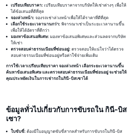
เปรียบเทียบราคา:
เปรียบเทียบราคาจากบริษัทให้เช่าต่างๆ เพื่อให้
ได้ข้อเสนอที่ดีที่สุด
จองล่วงหน้า:
จองรถเช่าล่วงหน้าเพื่อให้ได้ราคาที่ดีที่สุด
เลือกใช้ระยะเวลานานกว่า:
พิจารณาเช่าเป็นระยะเวลานานขึ้น
เพื่อให้ได้อัตราที่ดีกว่า
มองหาข้อเสนอพิเศษ:
มองหาข้อเสนอพิเศษและส่วนลดจากบริษัท
ให้เช่า
ตรวจสอบค่าธรรมเนียมที่ซ่อนอยู่:
ตรวจสอบให้แน่ใจว่าได้ตรวจ
สอบค่าธรรมเนียมที่ซ่อนอยู่หรือค่าใช้จ่ายเพิ่มเติม
การใช้เวลาเปรียบเทียบราคา จองล่วงหน้า เลือกระยะเวลานานขึ้น
ค้นหาข้อเสนอพิเศษ และตรวจสอบค่าธรรมเนียมที่ซ่อนอยู่ จะช่วยให้
คุณประหยัดเงินในการเช่ารถในกินี-บิสเซาได้
ข้อมูลทั่วไปเกี่ยวกับการขับรถใน กินี-บิส
เซา?
ใบขับขี่:
ต้องมีใบอนุญาตขับขี่สากลสำหรับการขับรถในกินี-บิส