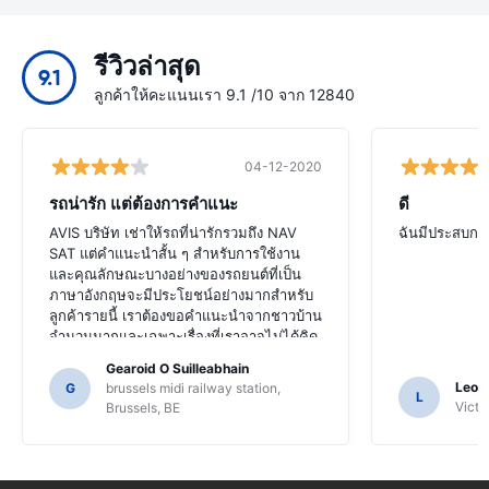
รีวิวล่าสุด
9.1
ลูกค้าให้คะแนนเรา 9.1 /10 จาก 12840
04-12-2020
รถน่ารัก แต่ต้องการคำแนะ
ดี
AVIS บริษัท เช่าให้รถที่น่ารักรวมถึง NAV
ฉันมีประสบการ
SAT แต่คำแนะนำสั้น ๆ สำหรับการใช้งาน
และคุณลักษณะบางอย่างของรถยนต์ที่เป็น
ภาษาอังกฤษจะมีประโยชน์อย่างมากสำหรับ
ลูกค้ารายนี้ เราต้องขอคำแนะนำจากชาวบ้าน
จำนวนมากและเฉพาะเรื่องที่เราอาจไม่ได้คิด
ค้นฟังก์ชั่นของ SAT NAV
Gearoid O Suilleabhain
Leon
G
brussels midi railway station,
L
Victor
Brussels, BE