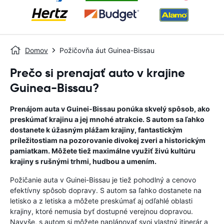
Domov
Požičovňa áut Guinea-Bissau
Prečo si prenajať auto v krajine
Guinea-Bissau?
Prenájom auta v Guinei-Bissau ponúka skvelý spôsob, ako
preskúmať krajinu a jej mnohé atrakcie. S autom sa ľahko
dostanete k úžasným plážam krajiny, fantastickým
príležitostiam na pozorovanie divokej zveri a historickým
pamiatkam. Môžete tiež maximálne využiť živú kultúru
krajiny s rušnými trhmi, hudbou a umením.
Požičanie auta v Guinei-Bissau je tiež pohodlný a cenovo
efektívny spôsob dopravy. S autom sa ľahko dostanete na
letisko a z letiska a môžete preskúmať aj odľahlé oblasti
krajiny, ktoré nemusia byť dostupné verejnou dopravou.
Navyše, s autom si môžete naplánovať svoj vlastný itinerár a