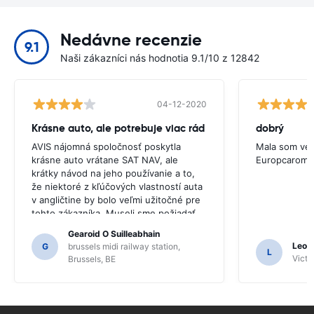
Nedávne recenzie
9.1
Naši zákazníci nás hodnotia 9.1/10 z 12842
04-12-2020
Krásne auto, ale potrebuje viac rád
dobrý
AVIS nájomná spoločnosť poskytla
Mala som veľ
krásne auto vrátane SAT NAV, ale
Europcarom
krátky návod na jeho používanie a to,
že niektoré z kľúčových vlastností auta
v angličtine by bolo veľmi užitočné pre
tohto zákazníka. Museli sme požiadať
niekoľko miestnych obyvateľov o
Gearoid O Suilleabhain
usmernenie a len preto, že sme
Leon
G
brussels midi railway station,
L
nemuseli zistiť funkcie SAT NAV.
Victor
Brussels, BE