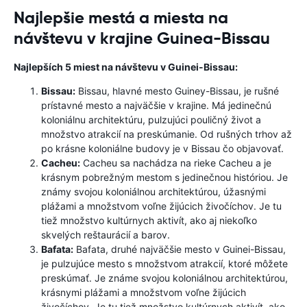
Najlepšie mestá a miesta na
návštevu v krajine Guinea-Bissau
Najlepších 5 miest na návštevu v Guinei-Bissau:
Bissau:
Bissau, hlavné mesto Guiney-Bissau, je rušné
prístavné mesto a najväčšie v krajine. Má jedinečnú
koloniálnu architektúru, pulzujúci pouličný život a
množstvo atrakcií na preskúmanie. Od rušných trhov až
po krásne koloniálne budovy je v Bissau čo objavovať.
Cacheu:
Cacheu sa nachádza na rieke Cacheu a je
krásnym pobrežným mestom s jedinečnou históriou. Je
známy svojou koloniálnou architektúrou, úžasnými
plážami a množstvom voľne žijúcich živočíchov. Je tu
tiež množstvo kultúrnych aktivít, ako aj niekoľko
skvelých reštaurácií a barov.
Bafata:
Bafata, druhé najväčšie mesto v Guinei-Bissau,
je pulzujúce mesto s množstvom atrakcií, ktoré môžete
preskúmať. Je známe svojou koloniálnou architektúrou,
krásnymi plážami a množstvom voľne žijúcich
živočíchov. Je tu tiež množstvo kultúrnych aktivít, ako