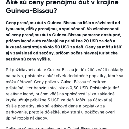
Aké sú ceny prenájmu áut v krajine
Guinea-Bissau?
Ceny prenájmu áut v Guinea-Bissau sa líšia v závislosti od
typu auta, dĺžky prenájmu, a spoločnosť. Vo všeobecnosti
sú ceny prenájmu áut v Guinea-Bissau pomerne dostupné,
pričom lacné autá začínajú na približne 20 USD za deň a
luxusné autá stoja okolo 50 USD za deň. Ceny sa môžu líšiť
aj v závislosti od sezóny, pričom počas hlavnej turistickej
sezóny sú ceny vyššie.
Pri požičiavaní auta v Guinea-Bissau je dôležité zvážiť náklady
na palivo, poistenie a akékoľvek dodatočné poplatky, ktoré sa
môžu účtovať. Ceny paliva v Guinei-Bissau sú celkom
prijateľné, liter benzínu stojí okolo 0,50 USD. Poistenie je tiež
relatívne lacné, pričom väčšina spoločností si za základné
krytie účtuje približne 5 USD za deň. Môžu sa účtovať aj
ďalšie poplatky, ako sú letiskové dane a poplatky za
parkovanie, preto je dôležité, aby ste si u požičovne overili
úplný rozpis nákladov.
Celkovo sú ceny prenájmu áut v Guinei-Bissau celkom