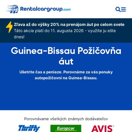
Zľava až do výšky 20% na prenájom áut po celom svete
Táto akcia platí do 11. augusta 2026 - využite ju ešte
dnes!
Guinea-Bissau Požičovňa
áut
Ušetrite čas a peniaze. Porovnáme za vás ponuky
autopožičovní na Guinea-Bissau.
Porovnávame všetkých známych dodávateľov