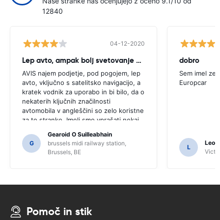
Naše stranke nas ocenjujejo z oceno 9.1/10 od
12840
04-12-2020
Lep avto, ampak bolj svetovanje potrebno
dobro
AVIS najem podjetje, pod pogojem, lep
Sem imel zel
avto, vključno s satelitsko navigacijo, a
Europcar
kratek vodnik za uporabo in bi bilo, da o
nekaterih ključnih značilnosti
avtomobila v angleščini so zelo koristne
za to stranko. Imeli smo vprašati nekaj
domačinov za usmerjanje in samo za, ki
Gearoid O Suilleabhain
jih morda ne bi pogruntal funkcije SAT
Leon
G
brussels midi railway station,
L
NAV.
Victor
Brussels, BE
Pomoč in stik