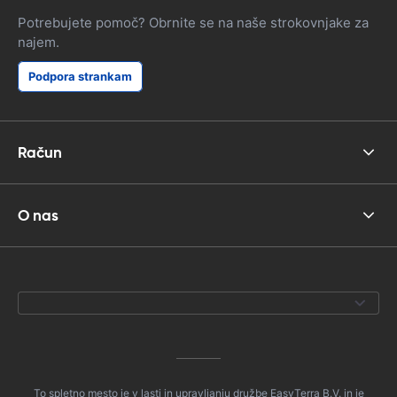
Potrebujete pomoč? Obrnite se na naše strokovnjake za
najem.
Podpora strankam
Račun
O nas
To spletno mesto je v lasti in upravljanju družbe EasyTerra B.V. in je