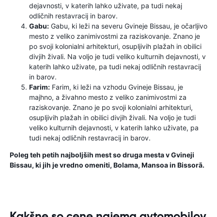
dejavnosti, v katerih lahko uživate, pa tudi nekaj
odličnih restavracij in barov.
Gabu:
Gabu, ki leži na severu Gvineje Bissau, je očarljivo
mesto z veliko zanimivostmi za raziskovanje. Znano je
po svoji kolonialni arhitekturi, osupljivih plažah in obilici
divjih živali. Na voljo je tudi veliko kulturnih dejavnosti, v
katerih lahko uživate, pa tudi nekaj odličnih restavracij
in barov.
Farim:
Farim, ki leži na vzhodu Gvineje Bissau, je
majhno, a živahno mesto z veliko zanimivostmi za
raziskovanje. Znano je po svoji kolonialni arhitekturi,
osupljivih plažah in obilici divjih živali. Na voljo je tudi
veliko kulturnih dejavnosti, v katerih lahko uživate, pa
tudi nekaj odličnih restavracij in barov.
Poleg teh petih najboljših mest so druga mesta v Gvineji
Bissau, ki jih je vredno omeniti, Bolama, Mansoa in Bissorã.
Kakšne so cene najema avtomobilov