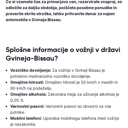
Če si vzamete čas za primerjavo cen, rezervirate vnaprej, se
odločite za daljša obdobja, poiščete posebne ponudbe in
preverite skrite stroške, lahko prihranite denar za najem
avtomobila v Gvineja Bissau.
Splošne informacije o vožnji v državi
Gvineja-Bissau?
Vozniško dovoljenje:
Za vožnjo v Gvineji Bissau je
potrebno mednarodno vozniško dovoljenje.
Omejitve hitrosti:
Omejitev hitrosti je 50 km/h v mestih in
90 km/h na podeželju.
Omejitev alkohola:
Zakonska meja za uživanje alkohola je
0,05 %.
Varnostni pasovi:
Varnostni pasovi so obvezni za vse
potnike.
Mobilni telefoni:
Uporaba mobilnega telefona med vožnjo
je nezakonita.