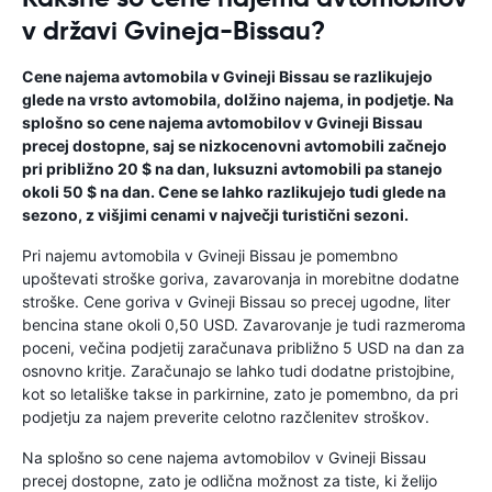
v državi Gvineja-Bissau?
Cene najema avtomobila v Gvineji Bissau se razlikujejo
glede na vrsto avtomobila, dolžino najema, in podjetje. Na
splošno so cene najema avtomobilov v Gvineji Bissau
precej dostopne, saj se nizkocenovni avtomobili začnejo
pri približno 20 $ na dan, luksuzni avtomobili pa stanejo
okoli 50 $ na dan. Cene se lahko razlikujejo tudi glede na
sezono, z višjimi cenami v največji turistični sezoni.
Pri najemu avtomobila v Gvineji Bissau je pomembno
upoštevati stroške goriva, zavarovanja in morebitne dodatne
stroške. Cene goriva v Gvineji Bissau so precej ugodne, liter
bencina stane okoli 0,50 USD. Zavarovanje je tudi razmeroma
poceni, večina podjetij zaračunava približno 5 USD na dan za
osnovno kritje. Zaračunajo se lahko tudi dodatne pristojbine,
kot so letališke takse in parkirnine, zato je pomembno, da pri
podjetju za najem preverite celotno razčlenitev stroškov.
Na splošno so cene najema avtomobilov v Gvineji Bissau
precej dostopne, zato je odlična možnost za tiste, ki želijo