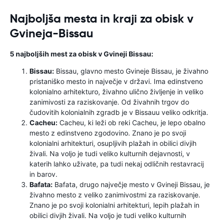
Najboljša mesta in kraji za obisk v
Gvineja-Bissau
5 najboljših mest za obisk v Gvineji Bissau:
Bissau:
Bissau, glavno mesto Gvineje Bissau, je živahno
pristaniško mesto in največje v državi. Ima edinstveno
kolonialno arhitekturo, živahno ulično življenje in veliko
zanimivosti za raziskovanje. Od živahnih trgov do
čudovitih kolonialnih zgradb je v Bissauu veliko odkritja.
Cacheu:
Cacheu, ki leži ob reki Cacheu, je lepo obalno
mesto z edinstveno zgodovino. Znano je po svoji
kolonialni arhitekturi, osupljivih plažah in obilici divjih
živali. Na voljo je tudi veliko kulturnih dejavnosti, v
katerih lahko uživate, pa tudi nekaj odličnih restavracij
in barov.
Bafata:
Bafata, drugo največje mesto v Gvineji Bissau, je
živahno mesto z veliko zanimivostmi za raziskovanje.
Znano je po svoji kolonialni arhitekturi, lepih plažah in
obilici divjih živali. Na voljo je tudi veliko kulturnih