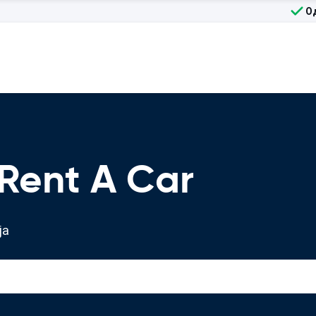
О
Rent A Car
ја