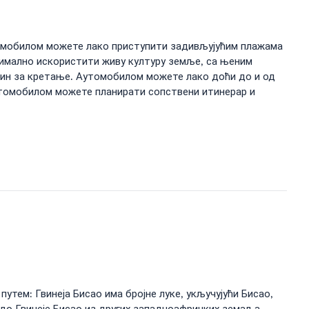
томобилом можете лако приступити задивљујућим плажама
имално искористити живу културу земље, са њеним
ачин за кретање. Аутомобилом можете лако доћи до и од
утомобилом можете планирати сопствени итинерар и
утем: Гвинеја Бисао има бројне луке, укључујући Бисао,