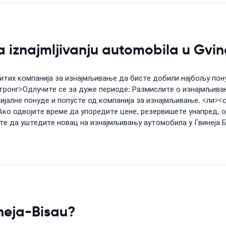
 iznajmljivanju automobila u Gvin
итих компанија за изнајмљивање да бисте добили најбољу пон
стронг>Одлучите се за дуже периоде: Размислите о изнајмљив
јалне понуде и попусте од компанија за изнајмљивање. <ли><
Ако одвојите време да упоредите цене, резервишете унапред, о
ете да уштедите новац на изнајмљивању аутомобила у Гвинеја 
ineja-Bisau?