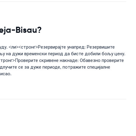
eja-Bisau?
уду. <ли><стронг>Резервирајте унапред: Резервишите
ању на дужи временски период да бисте добили бољу цену.
стронг>Проверите скривене накнаде: Обавезно проверите
длучите се за дуже периоде, потражите специјалне
Бисао.