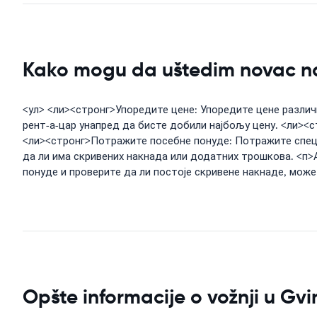
Kako mogu da uštedim novac na
<ул> <ли><стронг>Упоредите цене: Упоредите цене различ
рент-а-цар унапред да бисте добили најбољу цену. <ли><
<ли><стронг>Потражите посебне понуде: Потражите специ
да ли има скривених накнада или додатних трошкова. <п>
понуде и проверите да ли постоје скривене накнаде, мож
Opšte informacije o vožnji u Gv