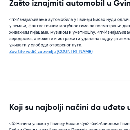
Zašto iznajmiti automobil u Gvi
<п>Изнајмљивање аутомобила у Гвинеји Бисао нуди одлич
у земљи, фантастичним могућностима за посматрање див
живахним пијацама, музиком и уметношћу. <п>Изнајмљивањ
аеродрома, а можете и истражити удаљена подручја земљ
уживати у слободи отвореног пута.
Završite vodič za zemlju {COUNTRI_NAME}
Koji su najbolji načini da uđete
<б>Начини уласка у Гвинеју Бисао: <ул> <ли>Авионом: Гвин