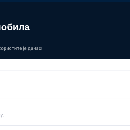
мобила
користите је данас!
у.