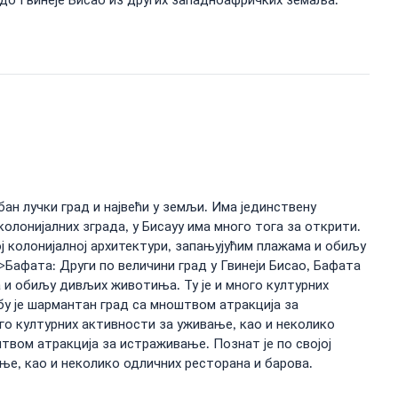
 до Гвинеје Бисао из других западноафричких земаља.
бан лучки град и највећи у земљи. Има јединствену
олонијалних зграда, у Бисауу има много тога за открити.
ој колонијалној архитектури, запањујућим плажама и обиљу
>Бафата: Други по величини град у Гвинеји Бисао, Бафата
а и обиљу дивљих животиња. Ту је и много културних
бу је шармантан град са мноштвом атракција за
ого културних активности за уживање, као и неколико
твом атракција за истраживање. Познат је по својој
ње, као и неколико одличних ресторана и барова.