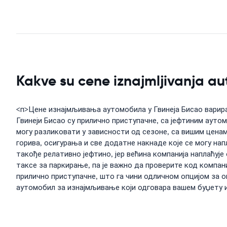
Kakve su cene iznajmljivanja a
<п>Цене изнајмљивања аутомобила у Гвинеја Бисао варира
Гвинеји Бисао су прилично приступачне, са јефтиним ауто
могу разликовати у зависности од сезоне, са вишим ценам
горива, осигурања и све додатне накнаде које се могу нап
такође релативно јефтино, јер већина компанија наплаћуј
таксе за паркирање, па је важно да проверите код компан
прилично приступачне, што га чини одличном опцијом за 
аутомобил за изнајмљивање који одговара вашем буџету 