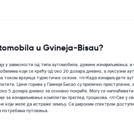
utomobila u Gvineja-Bisau?
ју у зависности од типа аутомобила, дужине изнајмљивања, и 
мобилима који се крећу од око 20 долара дневно, а луксузни а
а током врхунца туристичке сезоне. <п>Када изнајмљујете аут
латити. Цене горива у Гвинеји Бисао су прилично приступачне, 
е око 5 долара дневно за основно покриће. Могу се наплаћиват
ије за изнајмљивање комплетан преглед трошкова. <п>Све у св
оне који желе да истраже земљу. Са широким спектром доступн
и потребама путовања.