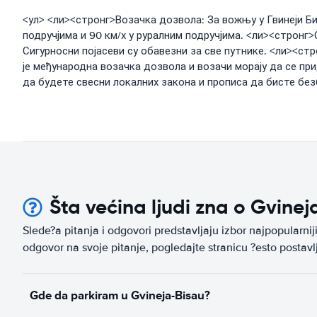
<ул> <ли><стронг>Возачка дозвола: За вожњу у Гвинеји Би
подручјима и 90 км/х у руралним подручјима. <ли><стронг
Сигурносни појасеви су обавезни за све путнике. <ли><с
је међународна возачка дозвола и возачи морају да се пр
да будете свесни локалних закона и прописа да бисте без
Šta većina ljudi zna o Gvine
Slede?a pitanja i odgovori predstavljaju izbor najpopularni
odgovor na svoje pitanje, pogledajte stranicu ?esto postavlja
Gde da parkiram u Gvineja-Bisau?