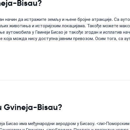
neja-Bisau?
ан начин да истражите земљу и њене бројне атракције. Са ау
љих животиња и историјским локацијама. Такође можете макс
е аутомобила у Гвинеји Бисао је такође згодан и исплатив н
е која можда нису доступна јавним превозом. Осим тога, са а
 u Gvineja-Bisau?
еја Бисао има међународни аеродром у Бисаоу. <ли>Поморским п