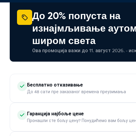
До 20% попуста на
изнајмљивање ауто
широм света
Ова промоција важи до 11. август 2026. - ис
Бесплатно отказивање
До 48 сати пре заказаног времена преузимања
Гаранција најбоље цене
Пронашли сте бољу цену? Понудићемо вам бољу цен