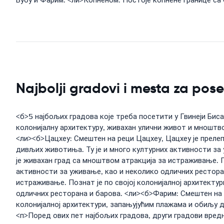
Бубу и Фарим. <ли>Копненом: Постоје копнене границе са 
Najbolji gradovi i mesta za pos
<б>5 најбољих градова које треба посетити у Гвинеји Биса
колонијалну архитектуру, живахан улични живот и мноштво
<ли><б>Цацхеу: Смештен на реци Цацхеу, Цацхеу је прелеп
дивљих животиња. Ту је и много културних активности за 
је живахан град са мноштвом атракција за истраживање. П
активности за уживање, као и неколико одличних ресторан
истраживање. Познат је по својој колонијалној архитекту
одличних ресторана и барова. <ли><б>Фарим: Смештен на и
колонијалној архитектури, запањујућим плажама и обиљу д
<п>Поред ових пет најбољих градова, други градови вредн