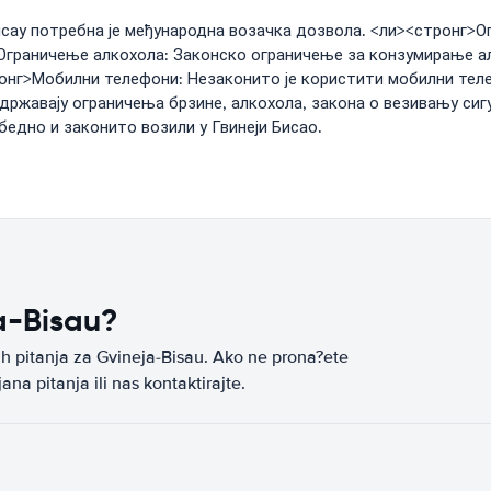
сау потребна је међународна возачка дозвола. <ли><стронг>Ог
>Ограничење алкохола: Законско ограничење за конзумирање ал
тронг>Мобилни телефони: Незаконито је користити мобилни те
идржавају ограничења брзине, алкохола, закона о везивању сиг
бедно и законито возили у Гвинеји Бисао.
ja-Bisau?
jih pitanja za Gvineja-Bisau. Ako ne prona?ete
na pitanja ili nas kontaktirajte.