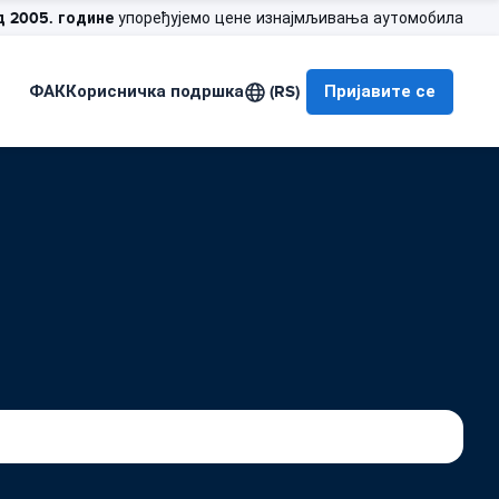
д 2005. године
упоређујемо цене изнајмљивања аутомобила
ФАК
Корисничка подршка
(RS)
Пријавите се