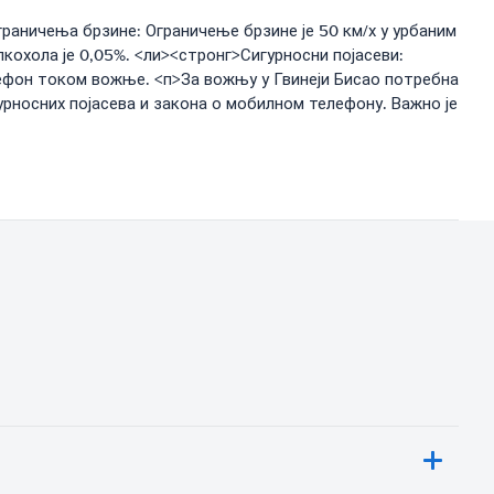
раничења брзине: Ограничење брзине је 50 км/х у урбаним
кохола је 0,05%. <ли><стронг>Сигурносни појасеви:
лефон током вожње. <п>За вожњу у Гвинеји Бисао потребна
урносних појасева и закона о мобилном телефону. Важно је