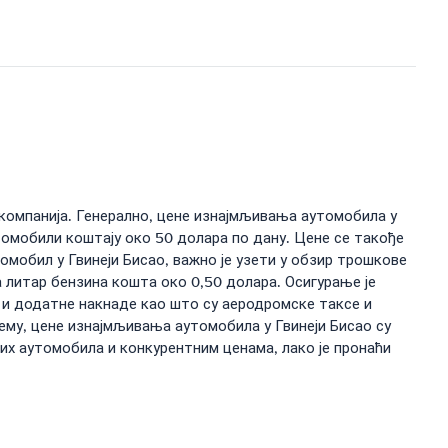
компанија. Генерално, цене изнајмљивања аутомобила у
утомобили коштају око 50 долара по дану. Цене се такође
омобил у Гвинеји Бисао, важно је узети у обзир трошкове
а литар бензина кошта око 0,50 долара. Осигурање је
и и додатне накнаде као што су аеродромске таксе и
ему, цене изнајмљивања аутомобила у Гвинеји Бисао су
их аутомобила и конкурентним ценама, лако је пронаћи