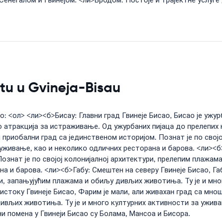
Сенегалом и Гвинејом. <ли>Бродом: Постоје и трајектне услуге
etu u Gvineja-Bisau
о: <ол> <ли><б>Бисау: Главни град Гвинеје Бисао, Бисао је ужур
 атракција за истраживање. Од ужурбаних пијаца до прелепих к
 приобални град са јединственом историјом. Познат је по свој
уживање, као и неколико одличних ресторана и барова. <ли><б
ознат је по својој колонијалној архитектури, прелепим плажам
а и барова. <ли><б>Габу: Смештен на северу Гвинеје Бисао, Га
ри, запањујућим плажама и обиљу дивљих животиња. Ту је и мн
стоку Гвинеје Бисао, Фарим је мали, али живахан град са мнош
ивљих животиња. Ту је и много културних активности за ужива
и помена у Гвинеји Бисао су Болама, Мансоа и Бисора.