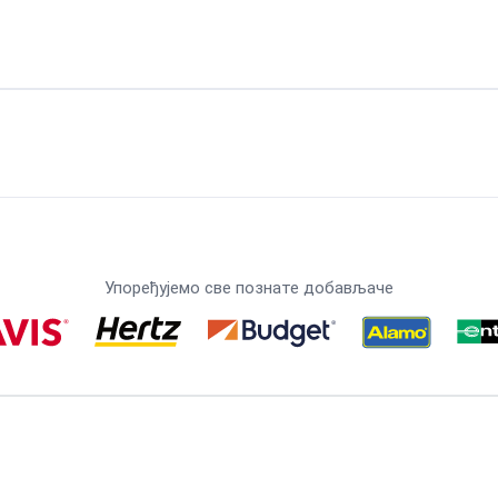
Упоређујемо све познате добављаче