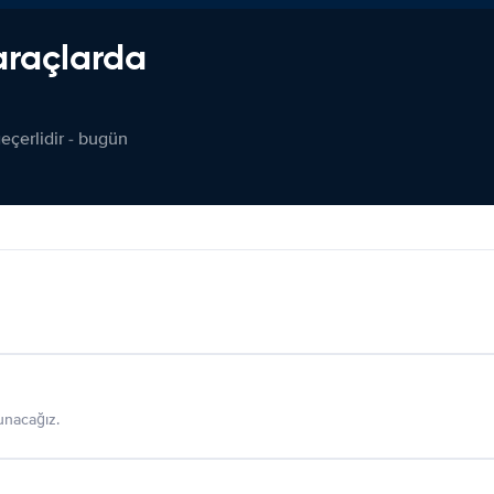
araçlarda
çerlidir - bugün
sunacağız.