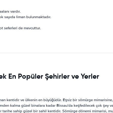
alanı vardır.
ok sayıda liman bulunmaktadır.
ot seferleri de mevcuttur.
k En Popüler Şehirler ve Yerler
man kentidir ve ülkenin en büyüğüdür. Eşsiz bir sömürge mimarisine,
nemden kalma güzel binalara kadar Bissau'da keşfedilecek çok şey va
 tarihe sahip güzel bir sahil kentidir. Sömürge dönemi mimarisi, muh