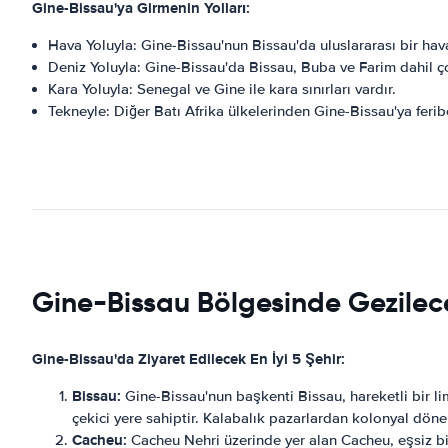
Gine-Bissau'ya Girmenin Yolları:
Hava Yoluyla: Gine-Bissau'nun Bissau'da uluslararası bir hava
Deniz Yoluyla: Gine-Bissau'da Bissau, Buba ve Farim dahil ç
Kara Yoluyla: Senegal ve Gine ile kara sınırları vardır.
Tekneyle: Diğer Batı Afrika ülkelerinden Gine-Bissau'ya ferib
Gine-Bissau Bölgesinde Gezilece
Gine-Bissau'da Ziyaret Edilecek En İyi 5 Şehir:
Bissau:
Gine-Bissau'nun başkenti Bissau, hareketli bir li
çekici yere sahiptir. Kalabalık pazarlardan kolonyal dö
Cacheu:
Cacheu Nehri üzerinde yer alan Cacheu, eşsiz bir