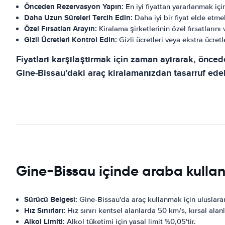
Önceden Rezervasyon Yapın:
En iyi fiyattan yararlanmak iç
Daha Uzun Süreleri Tercih Edin:
Daha iyi bir fiyat elde etm
Özel Fırsatları Arayın:
Kiralama şirketlerinin özel fırsatlarını 
Gizli Ücretleri Kontrol Edin:
Gizli ücretleri veya ekstra ücretl
Fiyatları karşılaştırmak için zaman ayırarak, önced
Gine-Bissau'daki araç kiralamanızdan tasarruf edebi
Gine-Bissau içinde araba kullanm
Sürücü Belgesi:
Gine-Bissau'da araç kullanmak için uluslarara
Hız Sınırları:
Hız sınırı kentsel alanlarda 50 km/s, kırsal alan
Alkol Limiti:
Alkol tüketimi için yasal limit %0,05'tir.