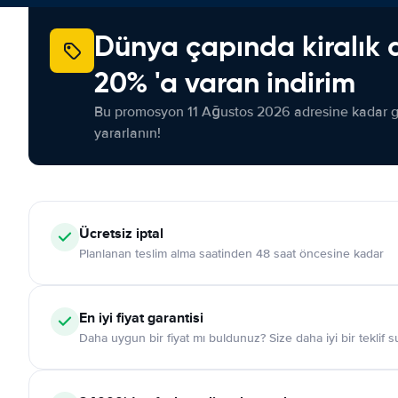
Dünya çapında kiralık 
20% 'a varan indirim
Bu promosyon 11 Ağustos 2026 adresine kadar ge
yararlanın!
Ücretsiz iptal
Planlanan teslim alma saatinden 48 saat öncesine kadar
En iyi fiyat garantisi
Daha uygun bir fiyat mı buldunuz? Size daha iyi bir teklif 