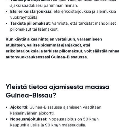
ajaksi saadaksesi paremman hinnan.
Etsi erikoistarjouksia:
etsi erikoistarjouksia ja alennuksia
vuokrayhtiöiltä.
Tarkista piilomaksut:
Varmista, että tarkistat mahdolliset
piilomaksut tai lisämaksut.
Kun käytät aikaa hintojen vertailuun, varaamiseen
etukäteen, valitse pidemmät ajanjaksot, etsi
erikoistarjouksia ja tarkista piilomaksut, voit säästää rahaa
autonvuokrauksessasi Guinea-Bissaussa.
Yleistä tietoa ajamisesta maassa
Guinea-Bissau?
Ajokortti:
Guinea-Bissaussa ajamiseen vaaditaan
kansainvälinen ajokortti.
Nopeusrajoitukset:
Nopeusrajoitus on 50 km/h
kaupunkialueilla ja 90 km/h maaseudulla.