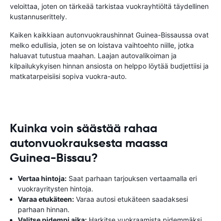
veloittaa, joten on tärkeää tarkistaa vuokrayhtiöltä täydellinen
kustannuserittely.
Kaiken kaikkiaan autonvuokraushinnat Guinea-Bissaussa ovat
melko edullisia, joten se on loistava vaihtoehto niille, jotka
haluavat tutustua maahan. Laajan autovalikoiman ja
kilpailukykyisen hinnan ansiosta on helppo löytää budjettiisi ja
matkatarpeisiisi sopiva vuokra-auto.
Kuinka voin säästää rahaa
autonvuokrauksesta maassa
Guinea-Bissau?
Vertaa hintoja:
Saat parhaan tarjouksen vertaamalla eri
vuokrayritysten hintoja.
Varaa etukäteen:
Varaa autosi etukäteen saadaksesi
parhaan hinnan.
Valitse pidempi aika:
Harkitse vuokraamista pidemmäksi