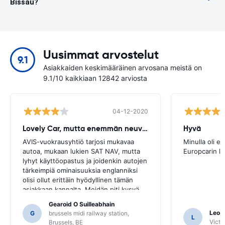
Bissau?
Uusimmat arvostelut
9.1
Asiakkaiden keskimääräinen arvosana meistä on
9.1/10 kaikkiaan 12842 arviosta
04-12-2020
Lovely Car, mutta enemmän neuvoja tarvitaan
Hyvä
AVIS-vuokrausyhtiö tarjosi mukavaa
Minulla oli e
autoa, mukaan lukien SAT NAV, mutta
Europcarin k
lyhyt käyttöopastus ja joidenkin autojen
tärkeimpiä ominaisuuksia englanniksi
olisi ollut erittäin hyödyllinen tämän
asiakkaan kannalta. Meidän piti kysyä
useilta paikallisilta opastukseksi, ja vain
Gearoid O Suilleabhain
siitä, että emme ehkä olleet
Leon
G
brussels midi railway station,
L
selvittäneet SAT NAV: n toimintoja.
Victor
Brussels, BE