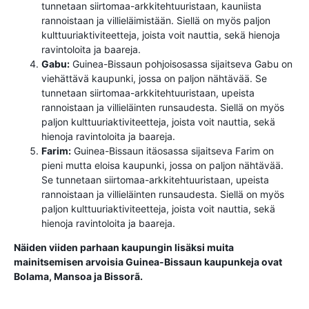
tunnetaan siirtomaa-arkkitehtuuristaan, kauniista
rannoistaan ​​ja villieläimistään. Siellä on myös paljon
kulttuuriaktiviteetteja, joista voit nauttia, sekä hienoja
ravintoloita ja baareja.
Gabu:
Guinea-Bissaun pohjoisosassa sijaitseva Gabu on
viehättävä kaupunki, jossa on paljon nähtävää. Se
tunnetaan siirtomaa-arkkitehtuuristaan, upeista
rannoistaan ​​ja villieläinten runsaudesta. Siellä on myös
paljon kulttuuriaktiviteetteja, joista voit nauttia, sekä
hienoja ravintoloita ja baareja.
Farim:
Guinea-Bissaun itäosassa sijaitseva Farim on
pieni mutta eloisa kaupunki, jossa on paljon nähtävää.
Se tunnetaan siirtomaa-arkkitehtuuristaan, upeista
rannoistaan ​​ja villieläinten runsaudesta. Siellä on myös
paljon kulttuuriaktiviteetteja, joista voit nauttia, sekä
hienoja ravintoloita ja baareja.
Näiden viiden parhaan kaupungin lisäksi muita
mainitsemisen arvoisia Guinea-Bissaun kaupunkeja ovat
Bolama, Mansoa ja Bissorã.