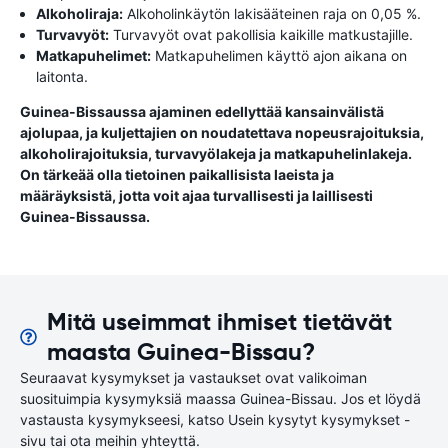
Alkoholiraja:
Alkoholinkäytön lakisääteinen raja on 0,05 %.
Turvavyöt:
Turvavyöt ovat pakollisia kaikille matkustajille.
Matkapuhelimet:
Matkapuhelimen käyttö ajon aikana on
laitonta.
Guinea-Bissaussa ajaminen edellyttää kansainvälistä
ajolupaa, ja kuljettajien on noudatettava nopeusrajoituksia,
alkoholirajoituksia, turvavyölakeja ja matkapuhelinlakeja.
On tärkeää olla tietoinen paikallisista laeista ja
määräyksistä, jotta voit ajaa turvallisesti ja laillisesti
Guinea-Bissaussa.
Mitä useimmat ihmiset tietävät
maasta Guinea-Bissau?
Seuraavat kysymykset ja vastaukset ovat valikoiman
suosituimpia kysymyksiä maassa Guinea-Bissau. Jos et löydä
vastausta kysymykseesi, katso Usein kysytyt kysymykset -
sivu tai ota meihin yhteyttä.