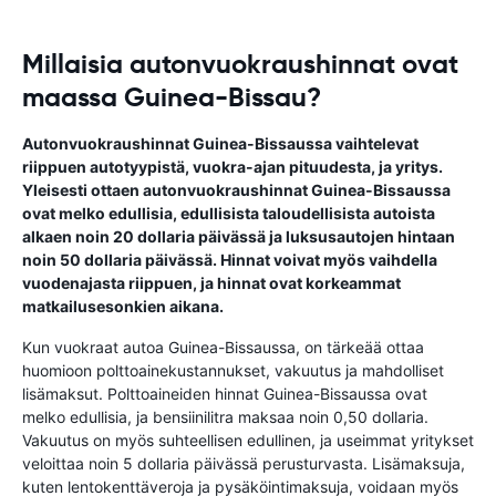
Millaisia autonvuokraushinnat ovat
maassa Guinea-Bissau?
Autonvuokraushinnat Guinea-Bissaussa vaihtelevat
riippuen autotyypistä, vuokra-ajan pituudesta, ja yritys.
Yleisesti ottaen autonvuokraushinnat Guinea-Bissaussa
ovat melko edullisia, edullisista taloudellisista autoista
alkaen noin 20 dollaria päivässä ja luksusautojen hintaan
noin 50 dollaria päivässä. Hinnat voivat myös vaihdella
vuodenajasta riippuen, ja hinnat ovat korkeammat
matkailusesonkien aikana.
Kun vuokraat autoa Guinea-Bissaussa, on tärkeää ottaa
huomioon polttoainekustannukset, vakuutus ja mahdolliset
lisämaksut. Polttoaineiden hinnat Guinea-Bissaussa ovat
melko edullisia, ja bensiinilitra maksaa noin 0,50 dollaria.
Vakuutus on myös suhteellisen edullinen, ja useimmat yritykset
veloittaa noin 5 dollaria päivässä perusturvasta. Lisämaksuja,
kuten lentokenttäveroja ja pysäköintimaksuja, voidaan myös