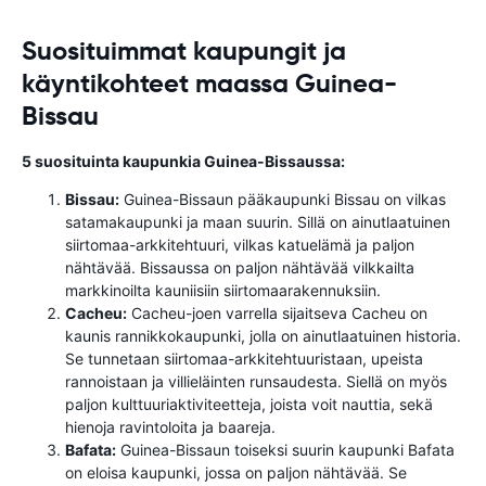
Suosituimmat kaupungit ja
käyntikohteet maassa Guinea-
Bissau
5 suosituinta kaupunkia Guinea-Bissaussa:
Bissau:
Guinea-Bissaun pääkaupunki Bissau on vilkas
satamakaupunki ja maan suurin. Sillä on ainutlaatuinen
siirtomaa-arkkitehtuuri, vilkas katuelämä ja paljon
nähtävää. Bissaussa on paljon nähtävää vilkkailta
markkinoilta kauniisiin siirtomaarakennuksiin.
Cacheu:
Cacheu-joen varrella sijaitseva Cacheu on
kaunis rannikkokaupunki, jolla on ainutlaatuinen historia.
Se tunnetaan siirtomaa-arkkitehtuuristaan, upeista
rannoistaan ​​ja villieläinten runsaudesta. Siellä on myös
paljon kulttuuriaktiviteetteja, joista voit nauttia, sekä
hienoja ravintoloita ja baareja.
Bafata:
Guinea-Bissaun toiseksi suurin kaupunki Bafata
on eloisa kaupunki, jossa on paljon nähtävää. Se