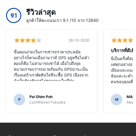
รีวิวล่าสุด
9.1
ลูกค้าให้คะแนนเรา 9.1 /10 จาก 12840
26-12-2020
บริการที่ดีเยี
ขั้นตอนง่ายๆในการเช่ารถราคาประหยัด
อย่างไรก็ตามเมื่อถามว่ามี GPS อยู่หรือไม่คำ
นี่เป็นครั้งที่
ตอบก็คือ ไม่สามารถเช่าได้ เมื่อไปถึงจุด
แต่ทุกอย่างน่า
หมายเราพบว่ารถมาพร้อมกับ GPSน่าจะเป็น
เยี่ยมและแนะ
เรื่องแย่ถ้าเราตัดสินใจที่จะซื้อ GPS เนื่องจาก
ฉันและจะทำแบบ
จำเป็นต้องสัญจรไปตามถนนในญี่ปุ่น
คนขอบคุณที่ท
Pei Ghim Poh
MAI
P
M
Luchthaven Fukuoka
Abu D