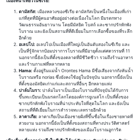
เมืองที่น่าเที่ยวในซีเรีย:
ดามัสกัส:
เมืองหลวงของซีเรีย ดามัสกัสเป็นหนึ่งในเมืองที่เก่า
แก่ที่สุดที่มีผู้คนอาศัยอยู่อย่างต่อเนื่องในโลก มีมรดกทาง
วัฒนธรรมอันยาวนาน โดยมีมัสยิด โบสถ์ และซากปรักหักพัง
โบราณ และยังเป็นสถานที่ที่ดีเยี่ยมในการเลือกซื้อของที่ระลึก
อีกด้วย
อเลปโป:
อเลปโปเป็นเมืองที่ใหญ่เป็นอันดับสองในซีเรีย และ
เป็นที่รู้จักจากป้อมปราการโบราณที่มีอายุตั้งแต่ศตวรรษที่ 11
นอกจากนี้ยังเป็นที่ตั้งของตลาดที่มีชีวิตชีวา รวมถึงร้านอาหาร
และร้านกาแฟที่หลากหลาย
Hama:
ตั้งอยู่ริมแม่น้ำ Orontes Hama มีชื่อเสียงจากกังหันน้ำ
โบราณหรือ norias ซึ่งยังคงใช้อยู่ในปัจจุบัน นอกจากนี้ยังเป็น
ที่ตั้งของมัสยิดเก่าแก่และสถานที่อื่นๆ อีกหลายแห่ง
ปาล์มไมรา:
ปาล์มไมราเป็นเมืองโบราณที่ปัจจุบันได้รับการ
ขึ้นทะเบียนเป็นมรดกโลกโดยองค์การยูเนสโก เป็นที่ตั้งของ
ซากปรักหักพังโบราณที่น่าประทับใจที่สุดในโลก และยังเป็น
สถานที่ที่ดีเยี่ยมในการสำรวจทะเลทรายอีกด้วย
ลาตาเกีย:
ลาตาเกียเป็นเมืองชายฝั่งที่ขึ้นชื่อในเรื่องชายหาดที่
สวยงาม นอกจากนี้ยังเป็นที่ตั้งของสถานที่ทางประวัติศาสตร์
หลายแห่ง รวมถึงซากปรักหักพังของเมืองโบราณอูการิต