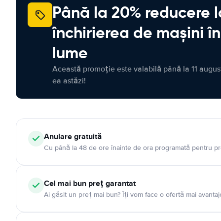
Până la 20% reducere l
închirierea de mașini î
lume
Această promoție este valabilă până la 11 august
ea astăzi!
Anulare gratuită
Cu până la 48 de ore înainte de ora programată pentru pr
Cel mai bun preț garantat
Ai găsit un preț mai bun? Îți vom face o ofertă mai avantaj