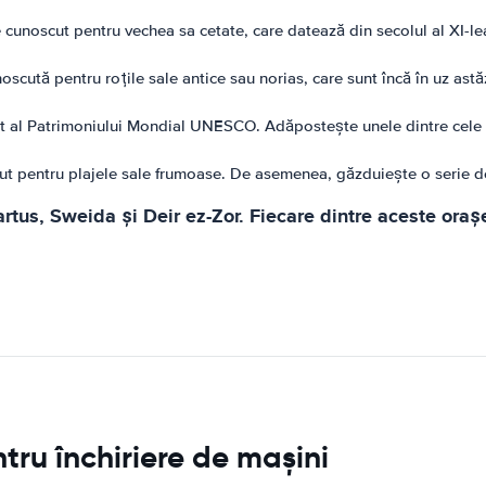
e cunoscut pentru vechea sa cetate, care datează din secolul al XI-l
scută pentru roțile sale antice sau norias, care sunt încă în uz ast
it al Patrimoniului Mondial UNESCO. Adăpostește unele dintre cele 
 pentru plajele sale frumoase. De asemenea, găzduiește o serie de sit
tus, Sweida și Deir ez-Zor. Fiecare dintre aceste orașe a
ntru închiriere de mașini