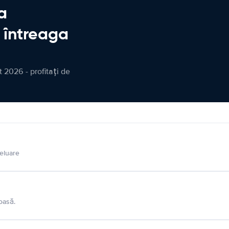
a
n întreaga
 2026 - profitați de
eluare
oasă.