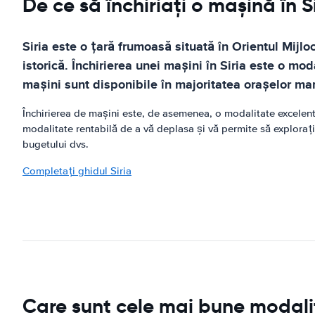
De ce să închiriați o mașină în S
Siria este o țară frumoasă situată în Orientul Mijl
istorică. Închirierea unei mașini în Siria este o mod
mașini sunt disponibile în majoritatea orașelor mar
Închirierea de mașini este, de asemenea, o modalitate excelentă
modalitate rentabilă de a vă deplasa și vă permite să explorați
bugetului dvs.
Completați ghidul Siria
Care sunt cele mai bune modalită