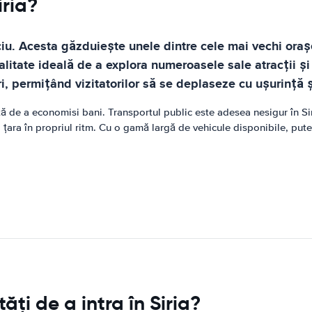
iria?
ociu. Acesta găzduiește unele dintre cele mai vechi oraș
alitate ideală de a explora numeroasele sale atracții și 
i, permițând vizitatorilor să se deplaseze cu ușurință 
 de a economisi bani. Transportul public este adesea nesigur în Siria
 țara în propriul ritm. Cu o gamă largă de vehicule disponibile, pute
ți de a intra în Siria?