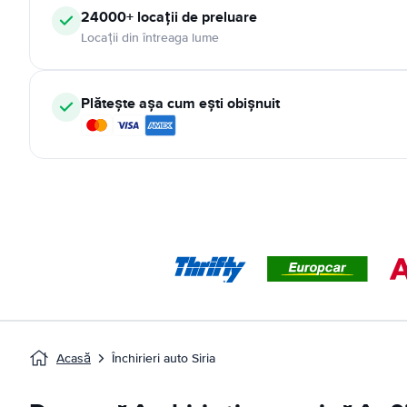
24000+ locații de preluare
Locații din întreaga lume
Plătește așa cum ești obișnuit
Acasă
Închirieri auto Siria