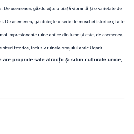
ea. De asemenea, găzduiește o piață vibrantă și o varietate de
ăzi. De asemenea, găzduiește o serie de moschei istorice și alte
mai impresionante ruine antice din lume și este, de asemenea,
uri istorice, inclusiv ruinele orașului antic Ugarit.
re propriile sale atracții și situri culturale unice,