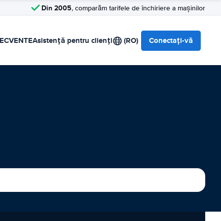
Din 2005
, comparăm tarifele de închiriere a mașinilor
RECVENTE
Asistență pentru clienți
(RO)
Conectați-vă