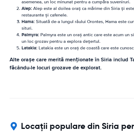
asemenea, un loc minunat pentru a cumpăra suveniruri.
Alep:
Alep este al doilea oraș ca mărime din Siria și est
restaurante și cafenele.
Hama:
Situată de-a lungul râului Orontes, Hama este cuno
situri.
Palmyra:
Palmyra este un oraș antic care este acum un s
un loc grozav pentru a explora deșertul.
Latakia:
Latakia este un oraș de coastă care este cunoscut
Alte orașe care merită menționate în Siria includ Tar
făcându-le locuri grozave de explorat.
Locații populare din Siria pe