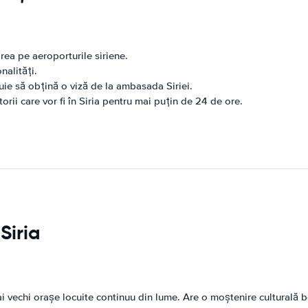
irea pe aeroporturile siriene.
nalități.
uie să obțină o viză de la ambasada Siriei.
torii care vor fi în Siria pentru mai puțin de 24 de ore.
Siria
i vechi orașe locuite continuu din lume. Are o moștenire culturală bo