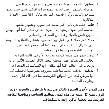
دمشق:
عاصمة سوريا، دمشق هي واحدة من أقدم المدن
المأهولة باستمرار في العالم. تتمتع بتراث ثقافي غني، حيث تضم
مساجد وكنائس وآثارًا قديمة، كما تعد مكانًا رائعًا لشراء الهدايا
التذكارية.
حلب:
حلب هي ثاني أكبر مدينة في سوريا وتشتهر بقلعتها
القديمة التي يعود تاريخها إلى القرن الحادي عشر. كما أنها موطن
لسوق نابض بالحياة وعدد من المطاعم والمقاهي.
حماة:
تقع حماة على طول نهر العاصي، وتشتهر بالنواعير القديمة
التي لا تزال تستخدم حتى اليوم. كما أنها موطن لعدد من
المساجد التاريخية وغيرها من المواقع.
تدمر:
تدمر هي مدينة قديمة مدرجة الآن في قائمة التراث
العالمي لليونسكو. فهي موطن لبعض الآثار القديمة الأكثر إثارة
للإعجاب في العالم، كما أنها مكان رائع لاستكشاف الصحراء.
اللاذقية:
اللاذقية مدينة ساحلية معروفة بشواطئها الجميلة. كما
أنها موطن لعدد من المواقع التاريخية، بما في ذلك آثار مدينة
أوغاريت القديمة.
ومن المدن الأخرى الجديرة بالذكر في سوريا طرطوس والسويداء ودير
الزور. تتمتع كل مدينة من هذه المدن بمعالمها السياحية ومواقعها الثقافية
الفريدة، مما يجعلها أماكن رائعة للاستكشاف.