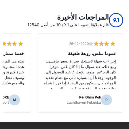
المراجعات الأخيرة
9.1
قام عملاؤنا بتقييمنا على 9.1/ 10 من أصل 12840
26-12-2020
عموما سلس، زوبعة طفيفة
خدمة ممتازة
إجراءات سهلة لاستئجار سيارة بسعر تنافسي.
هذه هي المرة ال
ومع ذلك، عند سؤال ما إذا كان غس متوفرا،
هذه المجموعة و
كان الرد 'غير متوفر للإيجار '. عند الوصول إلى
خبرة كبيرة، وأو
الوجهة، وجدنا أن السيارة تأتي مع نظام تحديد
وسوف تفعل الش
المواقع.كان سيكون من الرهيبة إذا قررنا شراء
والجميع.شكرا لج
نظام تحديد المواقع حيث كان من الضروري
للتنقل الطرق اليابانية.
AORE
Pei Ghim Poh
M
P
irport
Luchthaven Fukuoka