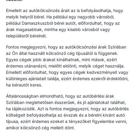
Emellett az autókölcsönzés árait az is befolyásolhatja, hogy
melyik helyről bérel. Ha például egy nagyobb városból,
például Damaszkuszból bérel autót, előfordulhat, hogy az
árak magasabbak, mintha egy kisebb városból vagy
településről bérelnél.
Fontos megjegyezni, hogy az autókölcsönzési árak Szíriában
az Ön által használt kölcsönző cég típusától is függenek.
Egyes cégek jobb árakat kínálhatnak, mint mások, ezért
érdemes utánanézni, mielőtt eldönti, melyik céget használja.
Emellett előfordulhat, hogy egyes cégek kedvezményeit vagy
különleges ajánlatait találja, ezért érdemes ezekről érdeklődni,
ha bérautót keres.
Általánosságban elmondható, hogy az autóbérlési árak
Szíriában meglehetősen ésszerűek, és jó ajánlatokat találhat,
ha tájékozódik. Azt is fontos megjegyezni, hogy az autóbérlés
költségeit befolyásolhatja az évszak és a bérelni kívánt autó
típusa, ezért érdemes ezeket a tényezőket figyelembe venni,
amikor kölcsönző cég mellett dönt.