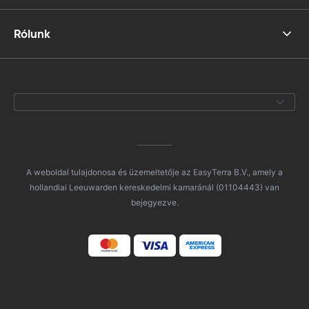
Rólunk
A weboldal tulajdonosa és üzemeltetője az EasyTerra B.V., amely a
hollandiai Leeuwarden kereskedelmi kamaránál (01104443) van
bejegyezve.