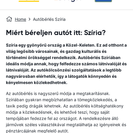
Home
Autóbérlés Szíria
Miért béreljen autót itt: Szíria?
Szíria egy gyönyörű ország a Közel-Keleten. Ez ad otthont a
világ legősibb városainak, és gazdag kulturális és
történelmi örökséggel rendelkezik. Autóbérlés Szíriában
ideális módja annak, hogy felfedezze számos látnivalóját és
látnivalóját. Az autókölcsönzési szolgáltatások a legtöbb
nagyvárosban elérhetők, így a látogatók könnyedén és
kényelmesen közlekedhetnek.
Az autóbérlés is nagyszerű módja a megtakarításnak.
Szíriában gyakran megbízhatatlan a tömegközlekedés, a
taxik pedig drágák lehetnek. Az autóbérlés költséghatékony
módja a közlekedésnek, és lehetővé teszi, hogy saját
tempójában fedezze fel az országot. A rendelkezésre álló
járművek széles választékával megtalálhatja az igényeinek és
pénztárcájának megfelelő autót.