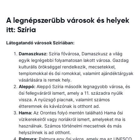
A legnépszerűbb városok és helyek
itt: Szíria
Látogatandó városok Szíriában:
Damaszkusz:
Szíria fővárosa, Damaszkusz a világ
egyik legrégebbi folyamatosan lakott városa. Gazdag
kulturális örökséggel rendelkezik, mecsetekkel,
templomokkal és ősi romokkal, valamint ajándéktárgyak
vásárlására is remek hely.
Aleppó:
Aleppó Szíria második legnagyobb városa, és
ősi fellegváráról ismert, amely a 11. századra nyúlik
vissza. A nyüzsgő piacnak, valamint számos
étteremnek és kávézónak is otthont ad.
Hama:
Az Orontes folyó mentén található Hama ősi
vízikerekeiről vagy noriákról ismert, amelyeket ma is
használnak. Számos történelmi mecsetnek és más
helyszínnek is ad otthont.
Palmyra:
Palmyra egy ősi város, amely ma az UNESCO