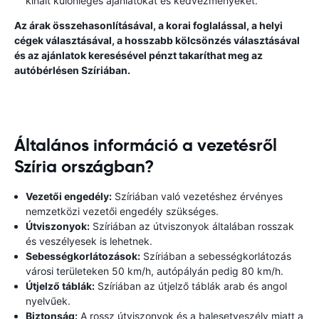
kínált különleges ajánlatokat és kedvezményeket.
Az árak összehasonlításával, a korai foglalással, a helyi
cégek választásával, a hosszabb kölcsönzés választásával
és az ajánlatok keresésével pénzt takaríthat meg az
autóbérlésen Szíriában.
Általános információ a vezetésről
Szíria országban?
Vezetői engedély:
Szíriában való vezetéshez érvényes
nemzetközi vezetői engedély szükséges.
Útviszonyok:
Szíriában az útviszonyok általában rosszak
és veszélyesek is lehetnek.
Sebességkorlátozások:
Szíriában a sebességkorlátozás
városi területeken 50 km/h, autópályán pedig 80 km/h.
Útjelző táblák:
Szíriában az útjelző táblák arab és angol
nyelvűek.
Biztonság:
A rossz útviszonyok és a balesetveszély miatt a