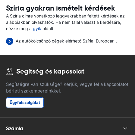
Szíria gyakran ismételt kérdések
A Szíria címre vonatkozó leggyakrabban feltett kérdések az
alábbiakban olvashatók. Ha nem talál választ a kérdésére,
nézze meg a
gyik
oldalt.
Az autókölcsönző cégek elérhető Szíria:
Europcar
.
Segítség és kapcsolat
Segítségre van szüksége? Kérjük, vegye fel a kapcsolatot
bérleti szakembereinkkel.
Ügyfélszolgálat
Számla