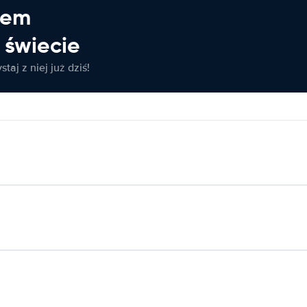
jem
świecie
taj z niej już dziś!