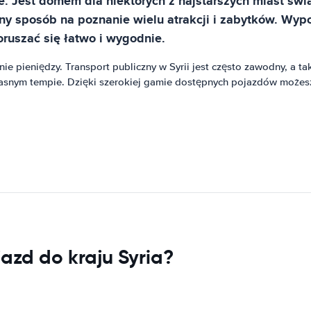
e. Jest domem dla niektórych z najstarszych miast świ
alny sposób na poznanie wielu atrakcji i zabytków. W
ruszać się łatwo i wygodnie.
e pieniędzy. Transport publiczny w Syrii jest często zawodny, a 
 własnym tempie. Dzięki szerokiej gamie dostępnych pojazdów moż
jazd do kraju Syria?