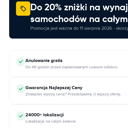
Do 20% zniżki na wyna
samochodów na całym 
Promocja jest ważna do 11 sierpnia 2026 - skorzys
Anulowanie
gratis
Do 48 godzin przed zaplanowanym czasem odbioru
Gwarancja Najlepszej Ceny
Znalazłeś lepszą cenę? Przedstawimy ci lepszą ofertę.
24000+
lokalizacji
Lokalizacje na całym świecie