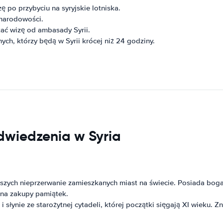
 po przybyciu na syryjskie lotniska.
 narodowości.
ać wizę od ambasady Syrii.
ch, którzy będą w Syrii krócej niż 24 godziny.
odwiedzenia w Syria
arszych nieprzerwanie zamieszkanych miast na świecie. Posiada boga
 na zakupy pamiątek.
 słynie ze starożytnej cytadeli, której początki sięgają XI wieku. Zn