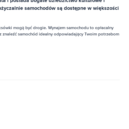
ata i posiada bogate dziedzictwo kulturowe i
ypożyczalnie samochodów są dostępne w większości
taksówki mogą być drogie. Wynajem samochodu to opłacalny
esz znaleźć samochód idealny odpowiadający Twoim potrzebom