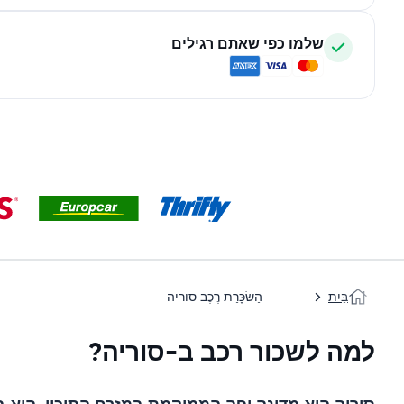
שלמו כפי שאתם רגילים
בַּיִת
הַשׂכָּרַת רֶכֶב סוריה
למה לשכור רכב ב-סוריה?