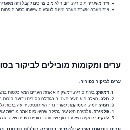
ויזה משגרירות סוריה: רוב הלאומים צריכים לקבל ויזה משגרירו
ויזת מעבר: אשרת מעבר זמינה לנוסעים שישהו בסוריה פחות מ-24 שעו
ערים ומקומות מובילים לביקור בסו
ערים לביקור בסוריה:
דמשק:
בירת סוריה, דמשק היא אחת הערים המאוכלסות ברציפו
חלב:
חאלב היא העיר השנייה בגודלה בסוריה וידועה בזכות המצודה העתיקה שלה, שראשית
חמה:
חמה, הממוקמת לאורך נהר האורונטס, ידועה בזכות גלגל
פלמירה:
פלמירה היא עיר עתיקה שהיא כיום אתר מורשת עולמ
לטקיה:
לטקיה היא עיר חוף שידועה בחופים היפים שלה. זה ג
ערים נוספות שכדאי להזכיר בסוריה כוללות טרטוס, סו