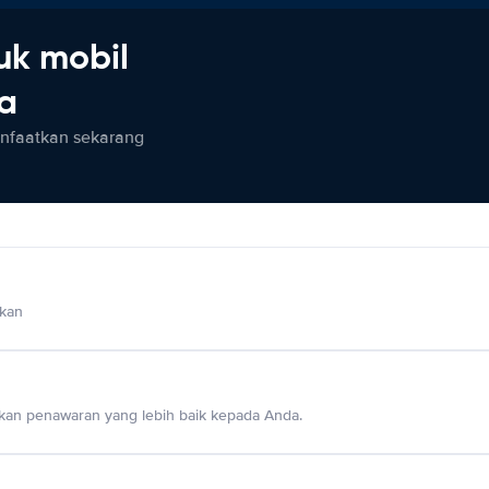
uk mobil
ia
anfaatkan sekarang
lkan
an penawaran yang lebih baik kepada Anda.