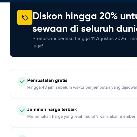
Diskon hingga 20% unt
sewaan di seluruh dun
Promosi ini berlaku hingga 11 Agustus 2026 - m
juga!
Pembatalan gratis
Hingga 48 jam sebelum waktu penjemputan yang dijadwa
Jaminan harga terbaik
Menemukan harga yang lebih murah? Kami akan memberik