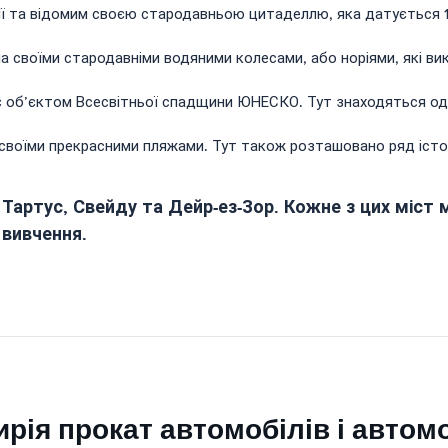
ї та відомим своєю стародавньою цитаделлю, яка датується 11 
а своїми стародавніми водяними колесами, або норіями, які в
 об’єктом Всесвітньої спадщини ЮНЕСКО. Тут знаходяться одні 
 своїми прекрасними пляжами. Тут також розташовано ряд істор
 Тартус, Свейду та Дейр-ез-Зор. Кожне з цих міст м
 вивчення.
рія прокат автомобілів і автом