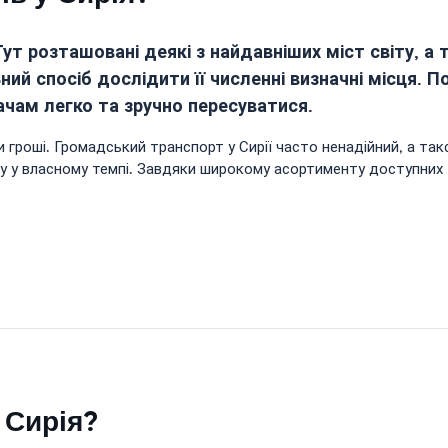
Тут розташовані деякі з найдавніших міст світу, а
ий спосіб дослідити її численні визначні місця. П
ачам легко та зручно пересуватися.
роші. Громадський транспорт у Сирії часто ненадійний, а так
у у власному темпі. Завдяки широкому асортименту доступних 
 Сирія?