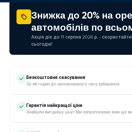
Знижка до 20% на ор
автомобілів по всьом
Акція діє до 11 серпня 2026 р. - скористайт
сьогодні!
Безкоштовне скасування
За 48 годин до запланованого часу забирання
Гарантія найкращої ціни
Знайшли вигіднішу ціну? Ми запропонуємо вам ще ви