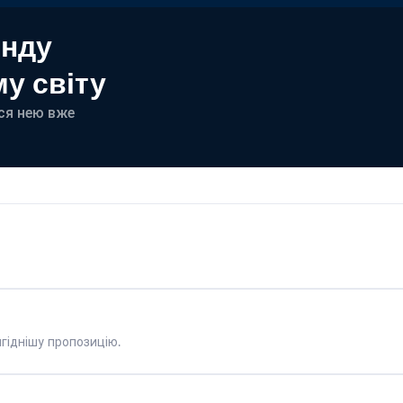
енду
у світу
еся нею вже
гіднішу пропозицію.