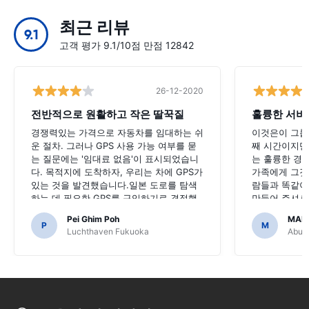
최근 리뷰
9.1
고객 평가 9.1/10점 만점 12842
26-12-2020
전반적으로 원활하고 작은 딸꾹질
훌륭한 서비
경쟁력있는 가격으로 자동차를 임대하는 쉬
이것은이 그룹
운 절차. 그러나 GPS 사용 가능 여부를 묻
째 시간이지만,
는 질문에는 '임대료 없음'이 표시되었습니
는 훌륭한 경험
다. 목적지에 도착하자, 우리는 차에 GPS가
가족에게 그것
있는 것을 발견했습니다.일본 도로를 탐색
람들과 똑같이
하는 데 필요한 GPS를 구입하기로 결정했
만들어 주셔서
다면 끔찍했을 것입니다.
Pei Ghim Poh
MAI
P
M
Luchthaven Fukuoka
Abu D