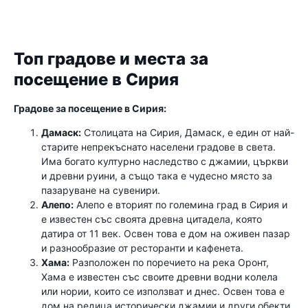
Топ градове и места за
посещение в Сирия
Градове за посещение в Сирия:
Дамаск:
Столицата на Сирия, Дамаск, е един от най-
старите непрекъснато населени градове в света.
Има богато културно наследство с джамии, църкви
и древни руини, а също така е чудесно място за
пазаруване на сувенири.
Алепо:
Алепо е вторият по големина град в Сирия и
е известен със своята древна цитадела, която
датира от 11 век. Освен това е дом на оживен пазар
и разнообразие от ресторанти и кафенета.
Хама:
Разположен по поречието на река Оронт,
Хама е известен със своите древни водни колела
или нории, които се използват и днес. Освен това е
дом на редица исторически джамии и други обекти.