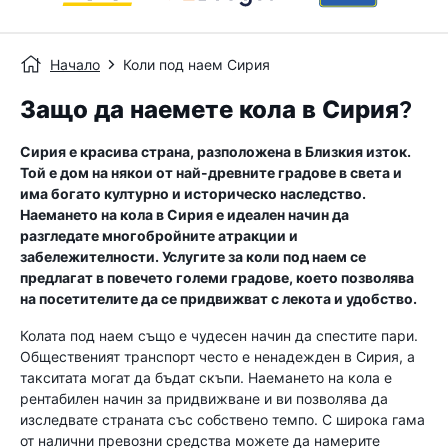
Начало
Коли под наем Сирия
Защо да наемете кола в Сирия?
Сирия е красива страна, разположена в Близкия изток.
Той е дом на някои от най-древните градове в света и
има богато културно и историческо наследство.
Наемането на кола в Сирия е идеален начин да
разгледате многобройните атракции и
забележителности. Услугите за коли под наем се
предлагат в повечето големи градове, което позволява
на посетителите да се придвижват с лекота и удобство.
Колата под наем също е чудесен начин да спестите пари.
Общественият транспорт често е ненадежден в Сирия, а
такситата могат да бъдат скъпи. Наемането на кола е
рентабилен начин за придвижване и ви позволява да
изследвате страната със собствено темпо. С широка гама
от налични превозни средства можете да намерите