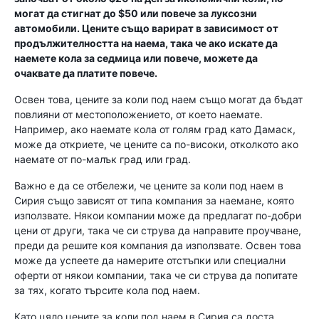
могат да стигнат до $50 или повече за луксозни
автомобили. Цените също варират в зависимост от
продължителността на наема, така че ако искате да
наемете кола за седмица или повече, можете да
очаквате да платите повече.
Освен това, цените за коли под наем също могат да бъдат
повлияни от местоположението, от което наемате.
Например, ако наемате кола от голям град като Дамаск,
може да откриете, че цените са по-високи, отколкото ако
наемате от по-малък град или град.
Важно е да се отбележи, че цените за коли под наем в
Сирия също зависят от типа компания за наемане, която
използвате. Някои компании може да предлагат по-добри
цени от други, така че си струва да направите проучване,
преди да решите коя компания да използвате. Освен това
може да успеете да намерите отстъпки или специални
оферти от някои компании, така че си струва да попитате
за тях, когато търсите кола под наем.
Като цяло цените за коли под наем в Сирия са доста