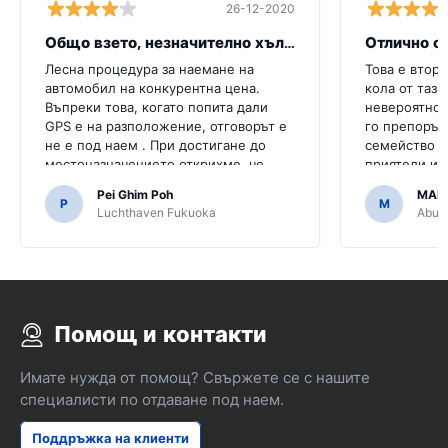
26-12-2020
Общо взето, незначително хълцане
Отлично о
Лесна процедура за наемане на
Това е втори
автомобил на конкурентна цена.
кола от тази
Въпреки това, когато попита дали
невероятно,
GPS е на разположение, отговорът е
го препоръч
не е под наем . При достигане до
семейство и
местоназначението открихме, че
приятели и 
колата е с GPS.Би било ужасно, ако
че го напра
Pei Ghim Poh
MAI
решихме да купим GPS, тъй като е
P
M
Luchthaven Fukuoka
Abu D
необходимо да се движим по
японски пътища.
Помощ и контакти
Имате нужда от помощ? Свържете се с нашите
специалисти по отдаване под наем.
Поддръжка на клиенти