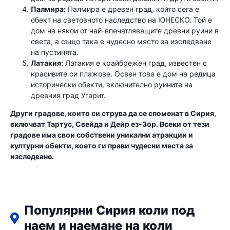
Палмира:
Палмира е древен град, който сега е
обект на световното наследство на ЮНЕСКО. Той е
дом на някои от най-впечатляващите древни руини в
света, а също така е чудесно място за изследване
на пустинята.
Латакия:
Латакия е крайбрежен град, известен с
красивите си плажове. Освен това е дом на редица
исторически обекти, включително руините на
древния град Угарит.
Други градове, които си струва да се споменат в Сирия,
включват Тартус, Свейда и Дейр ез-Зор. Всеки от тези
градове има свои собствени уникални атракции и
културни обекти, което ги прави чудесни места за
изследване.
Популярни Сирия коли под
наем и наемане на коли