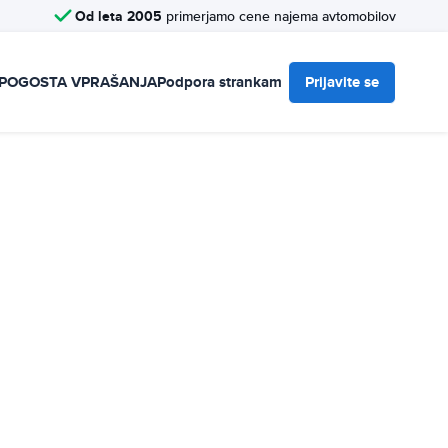
Od leta 2005
primerjamo cene najema avtomobilov
POGOSTA VPRAŠANJA
Podpora strankam
Prijavite se