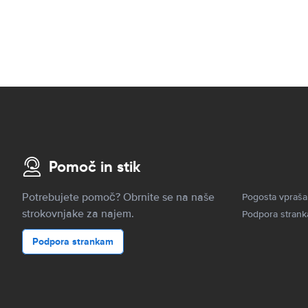
Pomoč in stik
Potrebujete pomoč? Obrnite se na naše
Pogosta vpraša
strokovnjake za najem.
Podpora stran
Podpora strankam