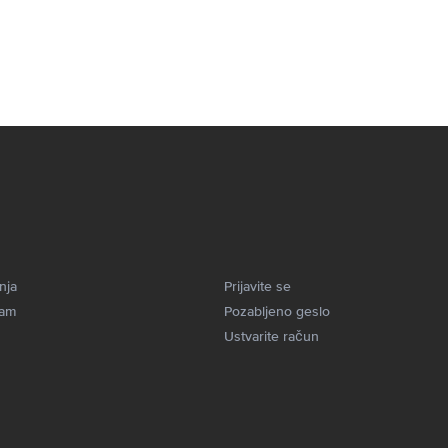
nja
Prijavite se
kam
Pozabljeno geslo
Ustvarite račun