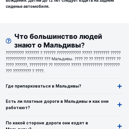
вождения. Детям до 12 лет следует ездить на заднем
сиденье автомобиля.
Что большинство людей
знают о Мальдивы?
????????? ??????? ? ?????? ???????????? ????? ???????? ?????
?????????? ???????? ??? Мальдивы. ???? ?? ?? ????? ????? ??
???? ??????, ????????? ?? ???????? ????? ?????????? ????????
??? ????????? ? ????.
Где припарковаться в Мальдивы?
Есть ли платные дороги в Мальдивы и как они
работают?
По какой стороне дороги они ездят в