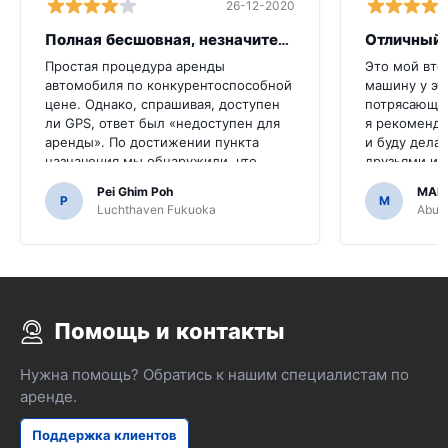
26-12-2020
Полная бесшовная, незначительная икот
Отличный 
Простая процедура аренды
Это мой вто
автомобиля по конкурентоспособной
машину у эт
цене. Однако, спрашивая, доступен
потрясающе,
ли GPS, ответ был «недоступен для
я рекоменду
аренды». По достижении пункта
и буду делат
назначения мы обнаружили, что
друзьями и 
автомобиль оснащен GPS.Было бы
сделали его
Pei Ghim Poh
MAI
ужасно, если бы мы решили купить
P
M
Luchthaven Fukuoka
Abu D
GPS, поскольку нужно было
перемещаться по японским дорогам.
Помощь и контакты
Нужна помощь? Обратись к нашим специалистам по
аренде.
Поддержка клиентов