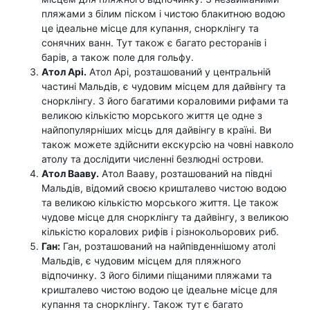
пляжами з білим піском і чистою блакитною водою
це ідеальне місце для купання, снорклінгу та
сонячних ванн. Тут також є багато ресторанів і
барів, а також поле для гольфу.
Атол Арі.
Атол Арі, розташований у центральній
частині Мальдів, є чудовим місцем для дайвінгу та
снорклінгу. З його багатими кораловими рифами та
великою кількістю морського життя це одне з
найпопулярніших місць для дайвінгу в країні. Ви
також можете здійснити екскурсію на човні навколо
атолу та дослідити численні безлюдні острови.
Атол Вааву.
Атол Вааву, розташований на півдні
Мальдів, відомий своєю кришталево чистою водою
та великою кількістю морського життя. Це також
чудове місце для снорклінгу та дайвінгу, з великою
кількістю коралових рифів і різнокольорових риб.
Ган:
Ган, розташований на найпівденнішому атолі
Мальдів, є чудовим місцем для пляжного
відпочинку. З його білими піщаними пляжами та
кришталево чистою водою це ідеальне місце для
купання та снорклінгу. Також тут є багато