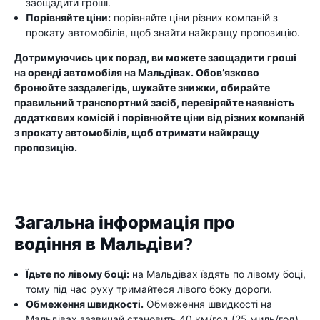
заощадити гроші.
Порівняйте ціни:
порівняйте ціни різних компаній з
прокату автомобілів, щоб знайти найкращу пропозицію.
Дотримуючись цих порад, ви можете заощадити гроші
на оренді автомобіля на Мальдівах. Обов’язково
бронюйте заздалегідь, шукайте знижки, обирайте
правильний транспортний засіб, перевіряйте наявність
додаткових комісій і порівнюйте ціни від різних компаній
з прокату автомобілів, щоб отримати найкращу
пропозицію.
Загальна інформація про
водіння в Мальдіви?
Їдьте по лівому боці:
на Мальдівах їздять по лівому боці,
тому під час руху тримайтеся лівого боку дороги.
Обмеження швидкості.
Обмеження швидкості на
Мальдівах зазвичай становить 40 км/год (25 миль/год)