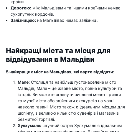
країни.
Дорогою:
між Мальдівами та іншими країнами немає
сухопутних кордонів.
Залізницею:
на Мальдівах немає залізниці.
Найкращі міста та місця для
відвідування в Мальдіви
5 найкращих міст на Мальдівах, які варто відвідати:
Мале:
Столиця та найбільш густонаселене місто
Мальдів, Мале – це жваве місто, повне культури та
історії. Ви можете оглянути численні мечеті, ринки
та музеї міста або здійснити екскурсію на човні
навколо гавані. Місто також є ідеальним місцем для
шопінгу, з великою кількістю сувенірів і магазинів
безмитної торгівлі.
Хулхумале:
штучний острів Хулхумале є ідеальним
місцем для пляжного відпочинку. З незайманими