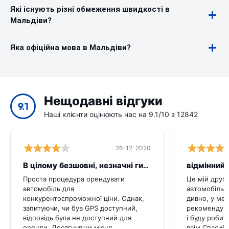
Які існують різні обмеження швидкості в
Мальдіви?
Яка офіційна мова в Мальдіви?
Нещодавні відгуки
9.1
Наші клієнти оцінюють нас на 9.1/10 з 12842
26-12-2020
В цілому безшовні, незначні гикати
відмінний 
Проста процедура орендувати
Це мій друг
автомобіль для
автомобіль ц
конкурентоспроможної ціни. Однак,
дивно, у мен
запитуючи, чи був GPS доступний,
рекомендува
відповідь була не доступний для
і буду робит
оренди. Досягнувши місця
всім.Спасибі