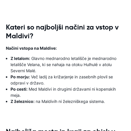
Kateri so najboljši načini za vstop v
Maldivi?
Načini vstopa na Maldive:
Z letalom:
Glavno mednarodno letališče je mednarodno
letališče Velana, ki se nahaja na otoku Hulhulé v atolu
Severni Malé.
Po morju:
Več ladij za križarjenje in zasebnih plovil se
odpravi v državo.
Po cesti:
Med Maldivi in ​​drugimi državami ni kopenskih
meja.
Z železnico:
na Maldivih ni železniškega sistema.