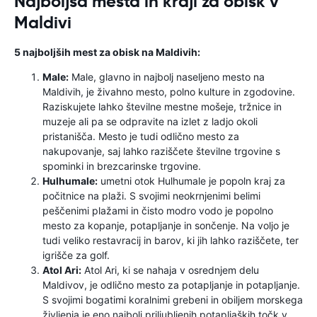
Najboljša mesta in kraji za obisk v
Maldivi
5 najboljših mest za obisk na Maldivih:
Male:
Male, glavno in najbolj naseljeno mesto na
Maldivih, je živahno mesto, polno kulture in zgodovine.
Raziskujete lahko številne mestne mošeje, tržnice in
muzeje ali pa se odpravite na izlet z ladjo okoli
pristanišča. Mesto je tudi odlično mesto za
nakupovanje, saj lahko raziščete številne trgovine s
spominki in brezcarinske trgovine.
Hulhumale:
umetni otok Hulhumale je popoln kraj za
počitnice na plaži. S svojimi neokrnjenimi belimi
peščenimi plažami in čisto modro vodo je popolno
mesto za kopanje, potapljanje in sončenje. Na voljo je
tudi veliko restavracij in barov, ki jih lahko raziščete, ter
igrišče za golf.
Atol Ari:
Atol Ari, ki se nahaja v osrednjem delu
Maldivov, je odlično mesto za potapljanje in potapljanje.
S svojimi bogatimi koralnimi grebeni in obiljem morskega
življenja je eno najbolj priljubljenih potapljaških točk v