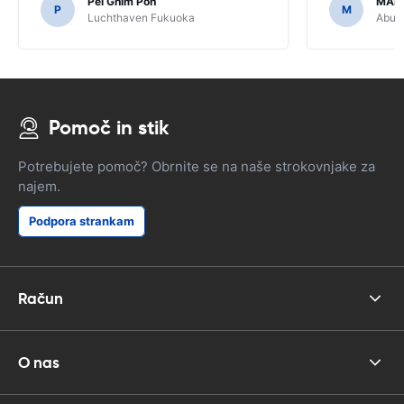
Pei Ghim Poh
MAI
potrebno za navigacijo japonske ceste.
P
M
Luchthaven Fukuoka
Abu D
Pomoč in stik
Potrebujete pomoč? Obrnite se na naše strokovnjake za
najem.
Podpora strankam
Račun
O nas