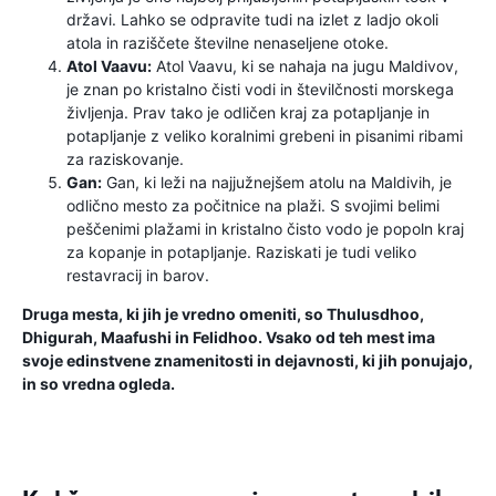
državi. Lahko se odpravite tudi na izlet z ladjo okoli
atola in raziščete številne nenaseljene otoke.
Atol Vaavu:
Atol Vaavu, ki se nahaja na jugu Maldivov,
je znan po kristalno čisti vodi in številčnosti morskega
življenja. Prav tako je odličen kraj za potapljanje in
potapljanje z veliko koralnimi grebeni in pisanimi ribami
za raziskovanje.
Gan:
Gan, ki leži na najjužnejšem atolu na Maldivih, je
odlično mesto za počitnice na plaži. S svojimi belimi
peščenimi plažami in kristalno čisto vodo je popoln kraj
za kopanje in potapljanje. Raziskati je tudi veliko
restavracij in barov.
Druga mesta, ki jih je vredno omeniti, so Thulusdhoo,
Dhigurah, Maafushi in Felidhoo. Vsako od teh mest ima
svoje edinstvene znamenitosti in dejavnosti, ki jih ponujajo,
in so vredna ogleda.