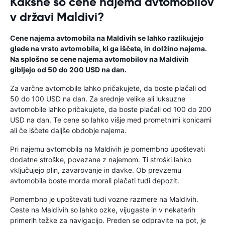
Kakšne so cene najema avtomobilov
v državi Maldivi?
Cene najema avtomobila na Maldivih se lahko razlikujejo
glede na vrsto avtomobila, ki ga iščete, in dolžino najema.
Na splošno se cene najema avtomobilov na Maldivih
gibljejo od 50 do 200 USD na dan.
Za varčne avtomobile lahko pričakujete, da boste plačali od
50 do 100 USD na dan. Za srednje velike ali luksuzne
avtomobile lahko pričakujete, da boste plačali od 100 do 200
USD na dan. Te cene so lahko višje med prometnimi konicami
ali če iščete daljše obdobje najema.
Pri najemu avtomobila na Maldivih je pomembno upoštevati
dodatne stroške, povezane z najemom. Ti stroški lahko
vključujejo plin, zavarovanje in davke. Ob prevzemu
avtomobila boste morda morali plačati tudi depozit.
Pomembno je upoštevati tudi vozne razmere na Maldivih.
Ceste na Maldivih so lahko ozke, vijugaste in v nekaterih
primerih težke za navigacijo. Preden se odpravite na pot, je