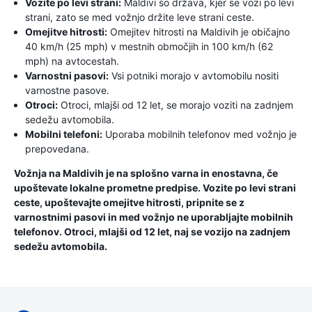
Vozite po levi strani:
Maldivi so država, kjer se vozi po levi
strani, zato se med vožnjo držite leve strani ceste.
Omejitve hitrosti:
Omejitev hitrosti na Maldivih je običajno
40 km/h (25 mph) v mestnih območjih in 100 km/h (62
mph) na avtocestah.
Varnostni pasovi:
Vsi potniki morajo v avtomobilu nositi
varnostne pasove.
Otroci:
Otroci, mlajši od 12 let, se morajo voziti na zadnjem
sedežu avtomobila.
Mobilni telefoni:
Uporaba mobilnih telefonov med vožnjo je
prepovedana.
Vožnja na Maldivih je na splošno varna in enostavna, če
upoštevate lokalne prometne predpise. Vozite po levi strani
ceste, upoštevajte omejitve hitrosti, pripnite se z
varnostnimi pasovi in ​​med vožnjo ne uporabljajte mobilnih
telefonov. Otroci, mlajši od 12 let, naj se vozijo na zadnjem
sedežu avtomobila.