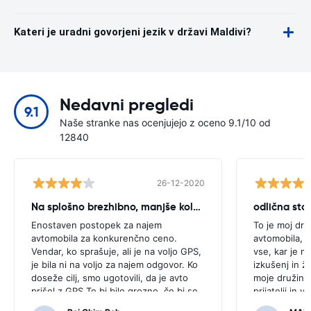
Kateri je uradni govorjeni jezik v državi Maldivi?
Nedavni pregledi
9.1
Naše stranke nas ocenjujejo z oceno 9.1/10 od
12840
26-12-2020
Na splošno brezhibno, manjše kolcanje
odlična stor
Enostaven postopek za najem
To je moj dru
avtomobila za konkurenčno ceno.
avtomobila, k
Vendar, ko sprašuje, ali je na voljo GPS,
vse, kar je n
je bila ni na voljo za najem odgovor. Ko
izkušenj in ž
doseže cilj, smo ugotovili, da je avto
moje družine 
prišel z GPS.To bi bilo grozno, če bi se
prijatelji in 
odločili za nakup GPS, kot je bilo
dostopna in 