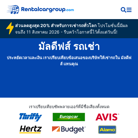
ส่วนลดสูงสุด 20% สำหรับการเช่ารถทั่วโลก
โปรโมชั่นนี้มีผล
จนถึง 11 สิงหาคม 2026 - รีบคว้าโอกาสนี้ไว้ตั้งแต่วันนี้!
มัลดีฟส์ รถเช่า
ประหยัดเวลาและเงิน เราเปรียบเทียบข้อเสนอของบริษัทให้เช่ารถใน มัลดีฟ
ส์ แทนคุณ
เราเปรียบเทียบซัพพลายเออร์ที่มีชื่อเสียงทั้งหมด