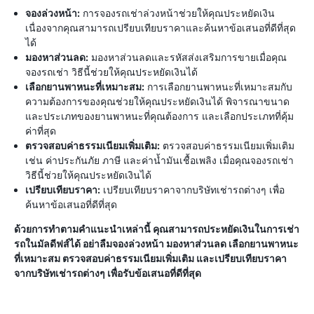
จองล่วงหน้า:
การจองรถเช่าล่วงหน้าช่วยให้คุณประหยัดเงิน
เนื่องจากคุณสามารถเปรียบเทียบราคาและค้นหาข้อเสนอที่ดีที่สุด
ได้
มองหาส่วนลด:
มองหาส่วนลดและรหัสส่งเสริมการขายเมื่อคุณ
จองรถเช่า วิธีนี้ช่วยให้คุณประหยัดเงินได้
เลือกยานพาหนะที่เหมาะสม:
การเลือกยานพาหนะที่เหมาะสมกับ
ความต้องการของคุณช่วยให้คุณประหยัดเงินได้ พิจารณาขนาด
และประเภทของยานพาหนะที่คุณต้องการ และเลือกประเภทที่คุ้ม
ค่าที่สุด
ตรวจสอบค่าธรรมเนียมเพิ่มเติม:
ตรวจสอบค่าธรรมเนียมเพิ่มเติม
เช่น ค่าประกันภัย ภาษี และค่าน้ำมันเชื้อเพลิง เมื่อคุณจองรถเช่า
วิธีนี้ช่วยให้คุณประหยัดเงินได้
เปรียบเทียบราคา:
เปรียบเทียบราคาจากบริษัทเช่ารถต่างๆ เพื่อ
ค้นหาข้อเสนอที่ดีที่สุด
ด้วยการทำตามคำแนะนำเหล่านี้ คุณสามารถประหยัดเงินในการเช่า
รถในมัลดีฟส์ได้ อย่าลืมจองล่วงหน้า มองหาส่วนลด เลือกยานพาหนะ
ที่เหมาะสม ตรวจสอบค่าธรรมเนียมเพิ่มเติม และเปรียบเทียบราคา
จากบริษัทเช่ารถต่างๆ เพื่อรับข้อเสนอที่ดีที่สุด