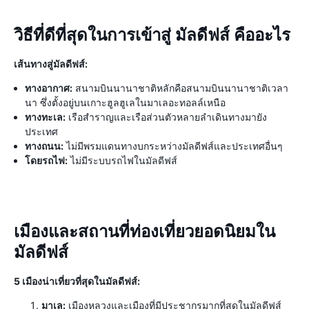
วิธีที่ดีที่สุดในการเข้าสู่ มัลดีฟส์ คืออะไร
เส้นทางสู่มัลดีฟส์:
ทางอากาศ:
สนามบินนานาชาติหลักคือสนามบินนานาชาติเวลา
นา ซึ่งตั้งอยู่บนเกาะฮูลฮูเลในมาเลอะทอลล์เหนือ
ทางทะเล:
เรือสำราญและเรือส่วนตัวหลายลำเดินทางมายัง
ประเทศ
ทางถนน:
ไม่มีพรมแดนทางบกระหว่างมัลดีฟส์และประเทศอื่นๆ
โดยรถไฟ:
ไม่มีระบบรถไฟในมัลดีฟส์
เมืองและสถานที่ท่องเที่ยวยอดนิยมใน
มัลดีฟส์
5 เมืองน่าเที่ยวที่สุดในมัลดีฟส์:
มาเล:
เมืองหลวงและเมืองที่มีประชากรมากที่สุดในมัลดีฟส์