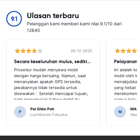
Ulasan terbaru
9.1
Pelanggan kami memberi kami nilai 9.1/10 dari
12840
26-12-2020
Secara keseluruhan mulus, sedikit cegukan
Pelayanan 
Prosedur mudah menyewa mobil
Ini adalah k
dengan harga bersaing. Namun, saat
mobil oleh k
menanyakan apakah GPS tersedia,
menakjubkan,
jawabannya tidak tersedia untuk
yang hebat 
disewakan '. Setelah mencapai tujuan,
merekomendas
kami menemukan bahwa mobil itu
semua keluar
dilengkapi GPS.Akan sangat
melakukan h
Pei Ghim Poh
MAI
mengerikan jika kita memutuskan untuk
teman dan se
P
M
Luchthaven Fukuoka
Abu D
membeli GPS karena perlu menavigasi
telah membua
jalan-jalan di Jepang.
mudah.