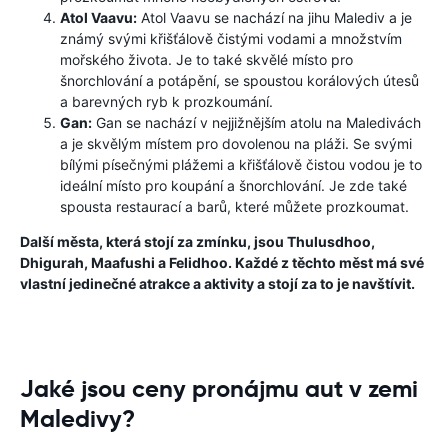
Atol Vaavu:
Atol Vaavu se nachází na jihu Malediv a je
známý svými křišťálově čistými vodami a množstvím
mořského života. Je to také skvělé místo pro
šnorchlování a potápění, se spoustou korálových útesů
a barevných ryb k prozkoumání.
Gan:
Gan se nachází v nejjižnějším atolu na Maledivách
a je skvělým místem pro dovolenou na pláži. Se svými
bílými písečnými plážemi a křišťálově čistou vodou je to
ideální místo pro koupání a šnorchlování. Je zde také
spousta restaurací a barů, které můžete prozkoumat.
Další města, která stojí za zmínku, jsou Thulusdhoo,
Dhigurah, Maafushi a Felidhoo. Každé z těchto měst má své
vlastní jedinečné atrakce a aktivity a stojí za to je navštívit.
Jaké jsou ceny pronájmu aut v zemi
Maledivy?