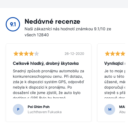
Nedávné recenze
9.1
Naši zákazníci nás hodnotí známkou 9.1/10 ze
všech 12840
26-12-2020
Celkově hladký, drobný škytavka
Vynikající s
Snadný způsob pronájmu automobilu za
Je to moje p
konkurenceschopnou cenu. Při dotazu,
auto u této s
zda je k dispozici systém GPS, odpověď
úžasné, mám 
nebyla k dispozici k pronájmu. Po
doporučuji c
dosažení cíle jsme zjistili, že auto bylo
stejně s přáte
dodáno s GPS.Bylo by hrozné,
cenově dost
kdybychom se rozhodli koupit GPS,
Pei Ghim Poh
MAI
protože bylo nutné jet po japonských
P
M
Luchthaven Fukuoka
Abu D
silnicích.