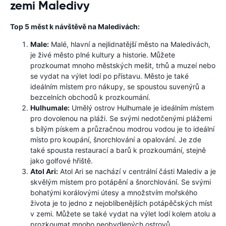
zemi Maledivy
Top 5 měst k návštěvě na Maledivách:
Male:
Malé, hlavní a nejlidnatější město na Maledivách,
je živé město plné kultury a historie. Můžete
prozkoumat mnoho městských mešit, trhů a muzeí nebo
se vydat na výlet lodí po přístavu. Město je také
ideálním místem pro nákupy, se spoustou suvenýrů a
bezcelních obchodů k prozkoumání.
Hulhumale:
Umělý ostrov Hulhumale je ideálním místem
pro dovolenou na pláži. Se svými nedotčenými plážemi
s bílým pískem a průzračnou modrou vodou je to ideální
místo pro koupání, šnorchlování a opalování. Je zde
také spousta restaurací a barů k prozkoumání, stejně
jako golfové hřiště.
Atol Ari:
Atol Ari se nachází v centrální části Malediv a je
skvělým místem pro potápění a šnorchlování. Se svými
bohatými korálovými útesy a množstvím mořského
života je to jedno z nejoblíbenějších potápěčských míst
v zemi. Můžete se také vydat na výlet lodí kolem atolu a
prozkoumat mnoho neobydlených ostrovů.