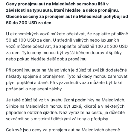
Ceny pronájmu aut na Maledivách se mohou lišit v
závislosti na typu auta, které hledáte, a délce pronájmu.
Obecně se ceny za pronájem aut na Maledivách pohybují od
50 do 200 USD za den.
U ekonomických vozů můžete očekávat, že zaplatíte přibližně
50 až 100 USD za den. U středně velkých nebo luxusních
vozů můžete očekávat, že zaplatíte přibližně 100 až 200 USD
za den. Tyto ceny mohou být vyšší během dopravní špičky
nebo pokud hledáte delší dobu pronájmu.
Při pronájmu auta na Maledivách je důležité zvážit dodatečné
náklady spojené s pronájmem. Tyto náklady mohou zahrnovat
plyn, pojištění a daně. Při vyzvednutí vozu můžete být také
požádáni o zaplacení zálohy.
Je také důležité vzít v úvahu jízdní podmínky na Maledivách.
Silnice na Maledivách mohou být úzké, klikaté a v některých
případech obtížně sjízdné. Než vyrazíte na cestu, je důležité
seznámit se s místními řidičskými zákony a předpisy.
Celkově jsou ceny za pronájem aut na Maledivách obecně