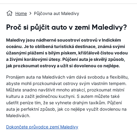
Home
Půjčovna aut Maledivy
Proč si půjčit auto v zemi Maledivy?
Maledivy jsou nádherné souostroví ostrovů v Indickém
oceánu. Je to oblíbená turistická destinace, známá svými
úžasnými plážemi s bílým pískem, křišťálově čistou vodou
a živými korálovými útesy. Půjčení auta je skvělý způsob,
jak prozkoumat ostrovy a užít si dovolenou co nejlépe.
Pronájem auta na Maledivách vám dává svobodu a flexibilitu,
abyste mohli prozkoumávat ostrovy svým vlastním tempem.
Můžete snadno navštívit mnoho atrakcí, prozkoumat místní
kulturu a zažít jedinečnou kuchyni. S autem můžete také
ušetřit peníze tím, že se vyhnete drahým taxíkům. Půjčení
auta je perfektní způsob, jak co nejlépe využít dovolenou na
Maledivách.
Dokončete průvodce zemí Maledivy