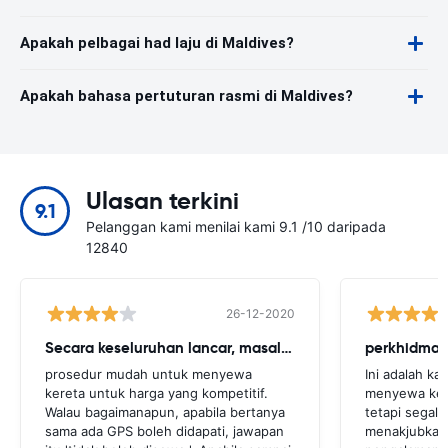
Apakah pelbagai had laju di Maldives?
Apakah bahasa pertuturan rasmi di Maldives?
Ulasan terkini
9.1
Pelanggan kami menilai kami 9.1 /10 daripada
12840
26-12-2020
Secara keseluruhan lancar, masalah kecil
perkhidmat
prosedur mudah untuk menyewa
Ini adalah ka
kereta untuk harga yang kompetitif.
menyewa kere
Walau bagaimanapun, apabila bertanya
tetapi segala
sama ada GPS boleh didapati, jawapan
menakjubkan