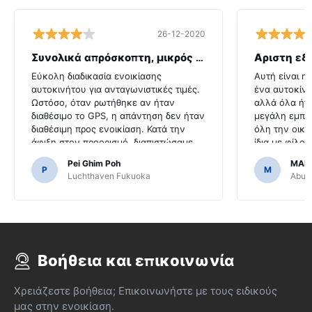
26-12-2020
Συνολικά απρόσκοπτη, μικρός λόξυγκας
Αριστη εξ
Εύκολη διαδικασία ενοικίασης
Αυτή είναι η
αυτοκινήτου για ανταγωνιστικές τιμές.
ένα αυτοκίνη
Ωστόσο, όταν ρωτήθηκε αν ήταν
αλλά όλα ήτ
διαθέσιμο το GPS, η απάντηση δεν ήταν
μεγάλη εμπει
διαθέσιμη προς ενοικίαση. Κατά την
όλη την οικο
άφιξη στον προορισμό, διαπιστώσαμε
ίδια με φίλο
ότι το αυτοκίνητο ήρθε με GPS.Θα ήταν
που το καθισ
Pei Ghim Poh
MAI
τρομερό εάν αποφασίσαμε να
εύκολο.
P
M
Luchthaven Fukuoka
Abu D
αγοράσουμε ένα GPS, όπως ήταν
απαραίτητο για την πλοήγηση στους
ιαπωνικούς δρόμους.
Βοήθεια και επικοινωνία
Χρειάζεστε βοήθεια; Επικοινωνήστε με τους ειδικούς
μας στην ενοικίαση.