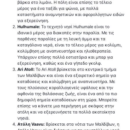
βάρκα στο λιμάνι. Η πόλη είναι επίσης το τέλειο
μέρος για ένα ταξίδι για ψώνια, με πολλά
καταστήματα αναμνηστικών και αφορολόγητων ειδών
για εξερεύνηση.
Hulhumale:
Το τεχνητό νησί Hulhumale είναι το
ιδανικό μέρος για διακοπές στην παραλία. Με τις
παρθένες παραλίες με τη λευκή άμμο και τα
καταγάλανα νερά, είναι το τέλειο μέρος για κολύμπι,
κολύμβηση με αναπνευστήρα και ηλιοθεραπεία.
Υπάρχουν επίσης πολλά εστιατόρια και μπαρ για
εξερεύνηση, καθώς και ένα γήπεδο γκολφ.
Ari Atoll:
Το Ari Atoll βρίσκεται στο κεντρικό τμήμα
των Μαλδίβων και είναι ένα εξαιρετικό σημείο για
καταδύσεις και κολύμβηση με αναπνευστήρα. Με
τους πλούσιους κοραλλιογενείς υφάλους και την
αφθονία της θαλάσσιας ζωής, είναι ένα από τα πιο
δημοφιλή σημεία καταδύσεων στη χώρα. Μπορείτε
επίσης να κάνετε μια περιήγηση με σκάφος στην
ατόλη και να εξερευνήσετε τα πολλά ακατοίκητα
νησιά.
Ατόλη Vaavu:
Βρίσκεται στα νότια των Μαλδίβων, η