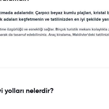
mada adalarıdır. Çarpıcı beyaz kumlu plajları, kristal b
k adaları keşfetmenin ve tatilinizden en iyi şekilde yar
me özgürlüğü ve esnekliği sağlar. Birçok turistik mekanı kolaylıkla zi
narak da tasarruf edebilirsiniz. Araç kiralama, Maldivler'deki tatilin
 yolları nelerdir?