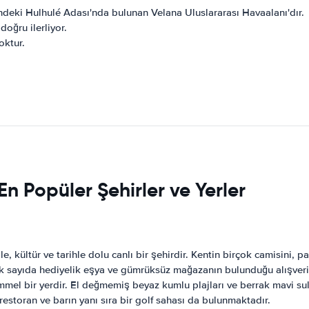
ndeki Hulhulé Adası'nda bulunan Velana Uluslararası Havaalanı'dır.
oğru ilerliyor.
oktur.
n Popüler Şehirler ve Yerler
e, kültür ve tarihle dolu canlı bir şehirdir. Kentin birçok camisini, 
çok sayıda hediyelik eşya ve gümrüksüz mağazanın bulunduğu alışver
mmel bir yerdir. El değmemiş beyaz kumlu plajları ve berrak mavi su
storan ve barın yanı sıra bir golf sahası da bulunmaktadır.