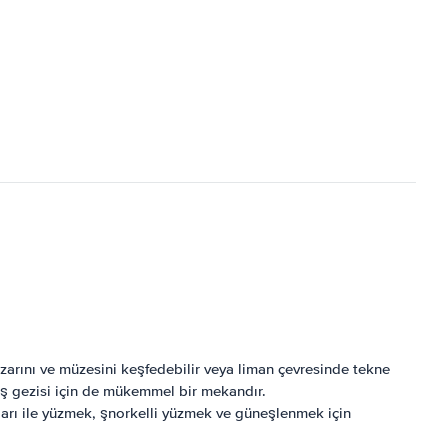
pazarını ve müzesini keşfedebilir veya liman çevresinde tekne
iş gezisi için de mükemmel bir mekandır.
ları ile yüzmek, şnorkelli yüzmek ve güneşlenmek için