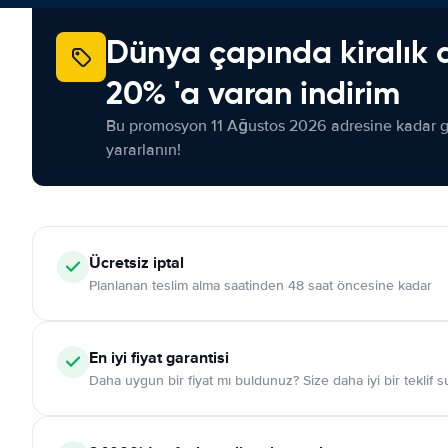
Dünya çapında kiralık 
20% 'a varan indirim
Bu promosyon 11 Ağustos 2026 adresine kadar ge
yararlanın!
Ücretsiz iptal
Planlanan teslim alma saatinden 48 saat öncesine kadar
En iyi fiyat garantisi
Daha uygun bir fiyat mı buldunuz? Size daha iyi bir teklif 