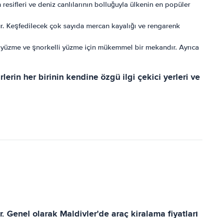
 resifleri ve deniz canlılarının bolluğuyla ülkenin en popüler
ür. Keşfedilecek çok sayıda mercan kayalığı ve rengarenk
 ile yüzme ve şnorkelli yüzme için mükemmel bir mekandır. Ayrıca
rin her birinin kendine özgü ilgi çekici yerleri ve
r. Genel olarak Maldivler'de araç kiralama fiyatları