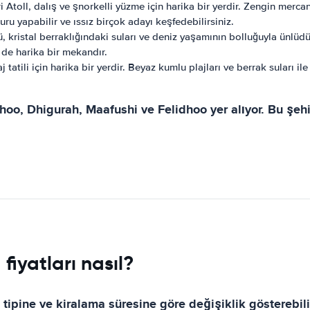
 Atoll, dalış ve şnorkelli yüzme için harika bir yerdir. Zengin mercan
uru yapabilir ve ıssız birçok adayı keşfedebilirsiniz.
, kristal berraklığındaki suları ve deniz yaşamının bolluğuyla ünlüd
 de harika bir mekandır.
 tatili için harika bir yerdir. Beyaz kumlu plajları ve berrak suları
, Dhigurah, Maafushi ve Felidhoo yer alıyor. Bu şehirle
fiyatları nasıl?
ç tipine ve kiralama süresine göre değişiklik gösterebili