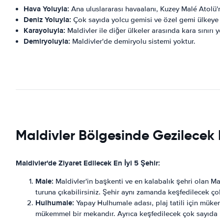
Hava Yoluyla:
Ana uluslararası havaalanı, Kuzey Malé Atolü'
Deniz Yoluyla:
Çok sayıda yolcu gemisi ve özel gemi ülkeye d
Karayoluyla:
Maldivler ile diğer ülkeler arasında kara sınırı y
Demiryoluyla:
Maldivler'de demiryolu sistemi yoktur.
Maldivler Bölgesinde Gezilecek E
Maldivler'de Ziyaret Edilecek En İyi 5 Şehir:
Male:
Maldivler'in başkenti ve en kalabalık şehri olan Mal
turuna çıkabilirsiniz. Şehir aynı zamanda keşfedilecek 
Hulhumale:
Yapay Hulhumale adası, plaj tatili için müke
mükemmel bir mekandır. Ayrıca keşfedilecek çok sayıda re