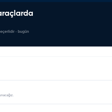
araçlarda
çerlidir - bugün
sunacağız.