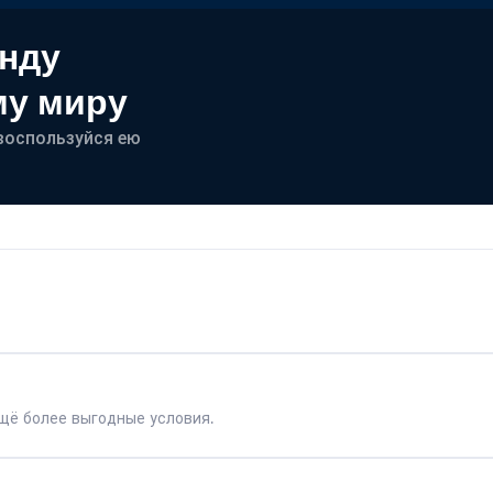
енду
му миру
- воспользуйся ею
щё более выгодные условия.