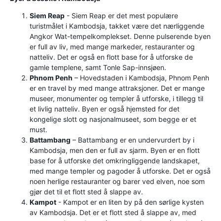
Siem Reap
- Siem Reap er det mest populære
turistmålet i Kambodsja, takket være det nærliggende
Angkor Wat-tempelkomplekset. Denne pulserende byen
er full av liv, med mange markeder, restauranter og
natteliv. Det er også en flott base for å utforske de
gamle templene, samt Tonle Sap-innsjøen.
Phnom Penh
– Hovedstaden i Kambodsja, Phnom Penh
er en travel by med mange attraksjoner. Det er mange
museer, monumenter og templer å utforske, i tillegg til
et livlig natteliv. Byen er også hjemsted for det
kongelige slott og nasjonalmuseet, som begge er et
must.
Battambang
– Battambang er en undervurdert by i
Kambodsja, men den er full av sjarm. Byen er en flott
base for å utforske det omkringliggende landskapet,
med mange templer og pagoder å utforske. Det er også
noen herlige restauranter og barer ved elven, noe som
gjør det til et flott sted å slappe av.
Kampot
- Kampot er en liten by på den sørlige kysten
av Kambodsja. Det er et flott sted å slappe av, med