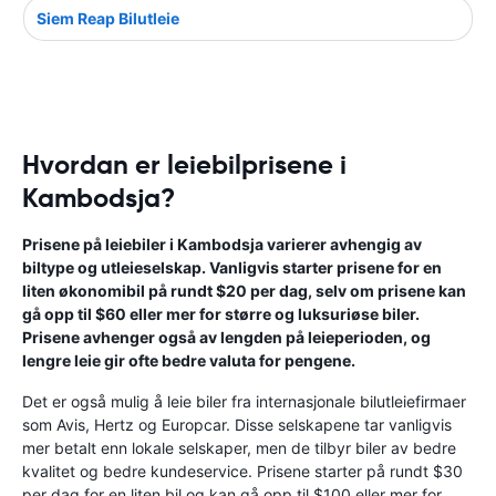
Siem Reap Bilutleie
Hvordan er leiebilprisene i
Kambodsja?
Prisene på leiebiler i Kambodsja varierer avhengig av
biltype og utleieselskap. Vanligvis starter prisene for en
liten økonomibil på rundt $20 per dag, selv om prisene kan
gå opp til $60 eller mer for større og luksuriøse biler.
Prisene avhenger også av lengden på leieperioden, og
lengre leie gir ofte bedre valuta for pengene.
Det er også mulig å leie biler fra internasjonale bilutleiefirmaer
som Avis, Hertz og Europcar. Disse selskapene tar vanligvis
mer betalt enn lokale selskaper, men de tilbyr biler av bedre
kvalitet og bedre kundeservice. Prisene starter på rundt $30
per dag for en liten bil og kan gå opp til $100 eller mer for