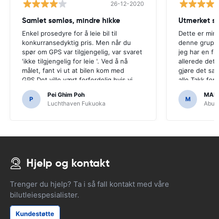
26-12-2020
Samlet sømløs, mindre hikke
Utmerket se
Enkel prosedyre for å leie bil til
Dette er min 
konkurransedyktig pris. Men når du
denne gruppe
spør om GPS var tilgjengelig, var svaret
jeg har en fl
'ikke tilgjengelig for leie '. Ved å nå
allerede det t
målet, fant vi ut at bilen kom med
gjøre det s
GPS.Det ville vært forferdelig hvis vi
alle.Takk for
hadde bestemt seg for å kjøpe en GPS
enkelt.
Pei Ghim Poh
MAI
som det var nødvendig å navigere
P
M
Luchthaven Fukuoka
Abu D
japanske veier.
Hjelp og kontakt
Trenger du hjelp? Ta i så fall kontakt med våre
bilutleiespesialister.
Kundestøtte