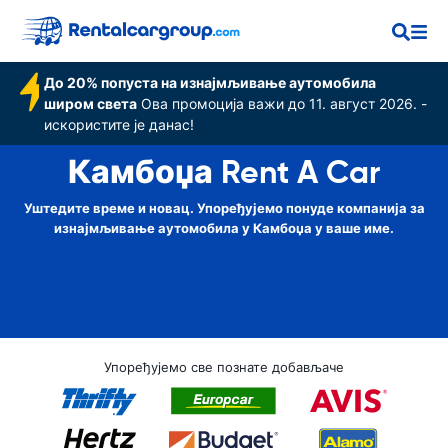
До 20% попуста на изнајмљивање аутомобила
широм света
Ова промоција важи до 11. август 2026. -
искористите је данас!
Камбоџа Rent A Car
Уштедите време и новац. Упоређујемо понуде компанија за
изнајмљивање аутомобила у Камбоџа у ваше име.
Упоређујемо све познате добављаче