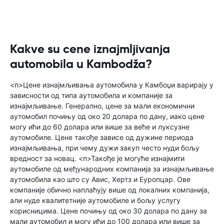
Kakve su cene iznajmljivanja
automobila u Kambodža?
<п>Цене изнајмљивања аутомобила у Камбоџи варирају у
зависности од типа аутомобила и компаније за
изнајмљивање. Генерално, цене за мали економични
аутомобил почињу од око 20 долара по дану, иако цене
могу ићи до 60 долара или више за веће и луксузне
аутомобиле. Цене такође зависе од дужине периода
изнајмљивања, при чему дужи закуп често нуди бољу
вредност за новац. <п>Такође је могуће изнајмити
аутомобиле од међународних компанија за изнајмљивање
аутомобила као што су Авис, Хертз и Еуропцар. Ове
компаније обично наплаћују више од локалних компанија,
али нуде квалитетније аутомобиле и бољу услугу
корисницима. Цене почињу од око 30 долара по дану за
мали аутомобил и могу ићи до 100 долара или више за