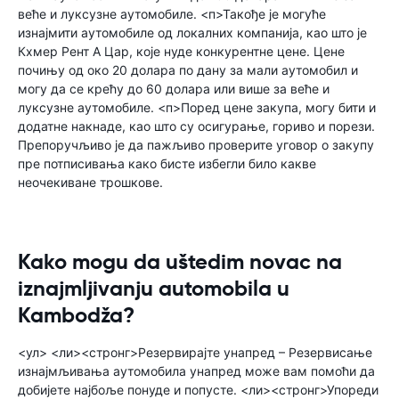
веће и луксузне аутомобиле. <п>Такође је могуће
изнајмити аутомобиле од локалних компанија, као што је
Кхмер Рент А Цар, које нуде конкурентне цене. Цене
почињу од око 20 долара по дану за мали аутомобил и
могу да се крећу до 60 долара или више за веће и
луксузне аутомобиле. <п>Поред цене закупа, могу бити и
додатне накнаде, као што су осигурање, гориво и порези.
Препоручљиво је да пажљиво проверите уговор о закупу
пре потписивања како бисте избегли било какве
неочекиване трошкове.
Kako mogu da uštedim novac na
iznajmljivanju automobila u
Kambodža?
<ул> <ли><стронг>Резервирајте унапред – Резервисање
изнајмљивања аутомобила унапред може вам помоћи да
добијете најбоље понуде и попусте. <ли><стронг>Упореди