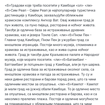
<б>Градови које треба посетити у Камбоџи <ол> <ли>
<б>Сим Реап - Сијем Реап је најпопуларнија туристичка
дестинација у Камбоџи, захваљујући оближњем
храмском комплексу Ангкор Ват. Овај живахни град је
пун живота, са пуно пијаца, ресторана и ноћног живота.
Такође је одлична база за истраживање древних
храмова, као и језера Тонле Сап. <ли><б>Пном Пен -
Главни град Камбоџе, Пном Пен је ужурбан град са
мноштвом атракција. Постоји много музеја, споменика и
храмова за истраживање, као и жива сцена ноћног
живота. Град је такође дом Краљевске палате и Народног
музеја, које морате посетити. <ли><б>Батамбанг -
Баттамбанг је потцењен град у Камбоџи, али је пун шарма.
Град је одлична база за истраживање околног села, са
мноштвом храмова и пагода за истраживање. Ту су и
неки дивни ресторани и барови поред реке, што га чини
одличним местом за опуштање. <ли><б>Кампот - Кампот
је мали град на јужној обали Камбоџе. То је одлично место
за опуштање, са мноштвом ресторана и барова, као и са
неколико прелепих плажа. Постоје и одличне могућности
за планинарење у оближњим планинама, што га чини