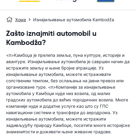
Хоме
Изнајмљивање аутомобила Kambodža
Zašto iznajmiti automobil u
Kambodža?
<п>Камбоџа је прелепа земља, пуна културе, историје и
авантуре. Изнајмљивање аутомобила је савршен начин да
истражите земљу и њене бројне атракције. Уз
изнајмљивање аутомобила, можете истраживати
сопственим темпом, без ослањања на јавни превоз или
организоване туре. <п>Компаније за изнајмљивање
аутомобила у Камбоџи нуде низ возила, од малих
градских аутомобила до већих породичних возила. Многе
компаније нуде и додатне услуге као што су ГПС
навигациони системи и трансфери до аеродрома. Уз
изнајмљивање аутомобила, можете истражити
задивљујућу природу Камбоџе, посетити многе историјске
знаменитости и доживети њене живахне градове.