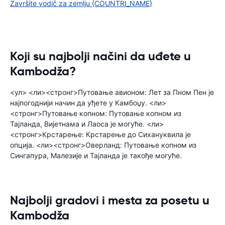
Završite vodič za zemlju {COUNTRI_NAME}
Koji su najbolji načini da uđete u
Kambodža?
<ул> <ли><стронг>Путовање авионом: Лет за Пном Пен је
најпогоднији начин да уђете у Камбоџу. <ли>
<стронг>Путовање копном: Путовање копном из
Тајланда, Вијетнама и Лаоса је могуће. <ли>
<стронг>Крстарење: Крстарење до Сихануквила је
опција. <ли><стронг>Оверланд: Путовање копном из
Сингапура, Малезије и Тајланда је такође могуће.
Najbolji gradovi i mesta za posetu u
Kambodža