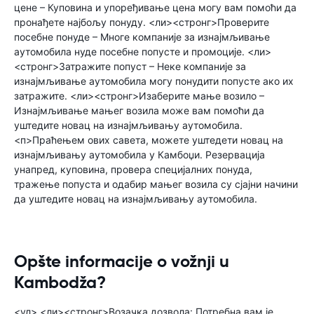
цене – Куповина и упоређивање цена могу вам помоћи да
пронађете најбољу понуду. <ли><стронг>Проверите
посебне понуде – Многе компаније за изнајмљивање
аутомобила нуде посебне попусте и промоције. <ли>
<стронг>Затражите попуст – Неке компаније за
изнајмљивање аутомобила могу понудити попусте ако их
затражите. <ли><стронг>Изаберите мање возило –
Изнајмљивање мањег возила може вам помоћи да
уштедите новац на изнајмљивању аутомобила.
<п>Праћењем ових савета, можете уштедети новац на
изнајмљивању аутомобила у Камбоџи. Резервација
унапред, куповина, провера специјалних понуда,
тражење попуста и одабир мањег возила су сјајни начини
да уштедите новац на изнајмљивању аутомобила.
Opšte informacije o vožnji u
Kambodža?
<ул> <ли><стронг>Возачка дозвола: Потребна вам је