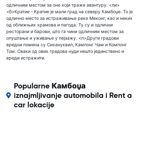
одличним местом за оне који траже авантуру. <ли>
<б>Кратие - Кратие је мали град на северу Камбоџе. То је
одлично место за истраживање реке Меконг, као и неких
од оближњих храмова и пагода. Ту су и одлични
ресторани и барови, што га чини одличним местом за
опуштање и уживање у пејзажу. <п>Други градови
вредни помена су Сихануквил, Кампонг Чам и Компонг
Том. Сваки од ових градова нуди нешто јединствено и
вреди истражити.
Popularne Камбоџа
iznajmljivanje automobila i Rent a
car lokacije