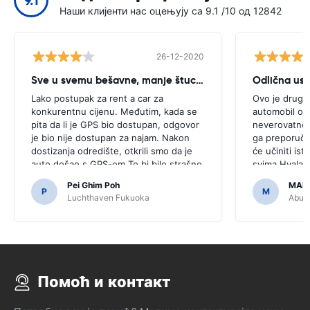
9.1
Наши клијенти нас оцењују са 9.1 /10 од 12842
26-12-2020
Sve u svemu bešavne, manje štucanje
Odlična us
Lako postupak za rent a car za
Ovo je drugi 
konkurentnu cijenu. Međutim, kada se
automobil ove
pita da li je GPS bio dostupan, odgovor
neverovatno, 
je bio nije dostupan za najam. Nakon
ga preporučit
dostizanja odredište, otkrili smo da je
će učiniti isto
auto došao s GPS-om.To bi bilo strašno
svima.Hvala š
da smo odlučili kupiti GPS kao što je
jednostavan.
Pei Ghim Poh
MAI
bilo potrebno za navigaciju japanski
P
M
Luchthaven Fukuoka
Abu D
puteva.
Помоћ и контакт