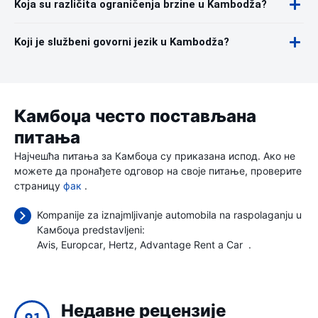
Koja su različita ograničenja brzine u Kambodža?
Koji je službeni govorni jezik u Kambodža?
Камбоџа често постављана
питања
Најчешћа питања за Камбоџа су приказана испод. Ако не
можете да пронађете одговор на своје питање, проверите
страницу
фак
.
Kompanije za iznajmljivanje automobila na raspolaganju u
Камбоџа predstavljeni:
Avis
Europcar
Hertz
Advantage Rent a Car
.
Недавне рецензије