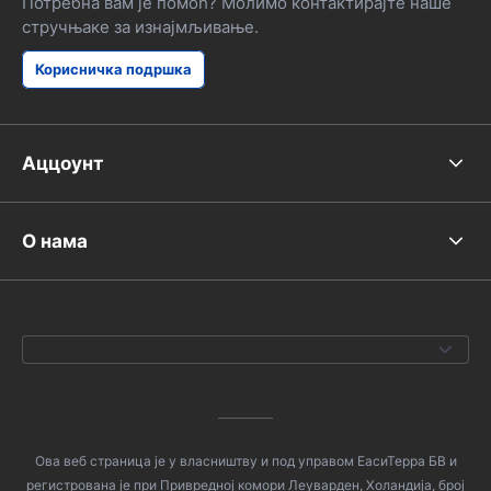
Потребна вам је помоћ? Молимо контактирајте наше
стручњаке за изнајмљивање.
Корисничка подршка
Аццоунт
О нама
Ова веб страница је у власништву и под управом ЕасиТерра БВ и
регистрована је при Привредној комори Леуварден, Холандија, број