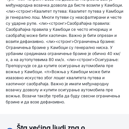
међународна возачка дозвола да бисте возили у Камбоџи.
<ли><стронг>Квалитет путева: Квалитет путева у Камбоџи
је генерално лош. Многи путеви су неасфалтирани и честе
су ударне рупе. <ли><стронг>Саобраћајна правила:
Саобраћајна правила у Камбоџи се често игноришу и
саобраћај може бити хаотичан. Важно је бити опрезан и
возити дефанзивно. <ли><стронг>Ограничења брзине:
Ограничења брзине у Камбоџи су генерално ниска. У
урбаним срединама ограничење брзине је обично 40 км/
х, а на аутопутевима 80 км/х. <ли><стронг>Осигурање:
Препоручује се да купите осигурање аутомобила пре
вожње у Камбоџи. <п>Вожња у Камбоџи може бити
изазовно искуство због лошег квалитета путева и
хаотичног саобраћаја. Важно је имати међународну
возачку дозволу и купити осигурање аутомобила пре
вожње. Возачи такође треба да буду свесни ограничења
брзине и да возе дефанзивно.
Šta većina ljudi zna o