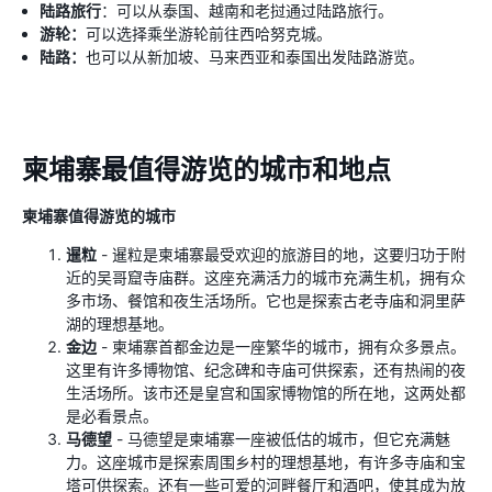
陆路旅行
：可以从泰国、越南和老挝通过陆路旅行。
游轮：
可以选择乘坐游轮前往西哈努克城。
陆路：
也可以从新加坡、马来西亚和泰国出发陆路游览。
柬埔寨最值得游览的城市和地点
柬埔寨值得游览的城市
暹粒
- 暹粒是柬埔寨最受欢迎的旅游目的地，这要归功于附
近的吴哥窟寺庙群。这座充满活力的城市充满生机，拥有众
多市场、餐馆和夜生活场所。它也是探索古老寺庙和洞里萨
湖的理想基地。
金边
- 柬埔寨首都金边是一座繁华的城市，拥有众多景点。
这里有许多博物馆、纪念碑和寺庙可供探索，还有热闹的夜
生活场所。该市还是皇宫和国家博物馆的所在地，这两处都
是必看景点。
马德望
- 马德望是柬埔寨一座被低估的城市，但它充满魅
力。这座城市是探索周围乡村的理想基地，有许多寺庙和宝
塔可供探索。还有一些可爱的河畔餐厅和酒吧，使其成为放