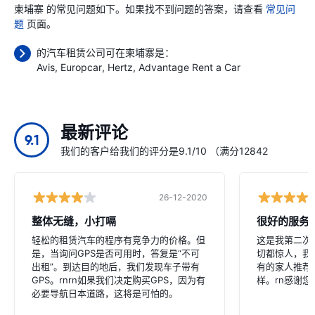
柬埔寨 的常见问题如下。如果找不到问题的答案，请查看
常见问
题
页面。
的汽车租赁公司可在柬埔寨是：
Avis
Europcar
Hertz
Advantage Rent a Car
最新评论
9.1
我们的客户给我们的评分是9.1/10 （满分12842
26-12-2020
整体无缝，小打嗝
很好的服务
轻松的租赁汽车的程序有竞争力的价格。但
这是我第二次
是，当询问GPS是否可用时，答复是“不可
切都惊人，我
出租”。到达目的地后，我们发现车子带有
有的家人推荐
GPS。rnrn如果我们决定购买GPS，因为有
样。rn感谢
必要导航日本道路，这将是可怕的。