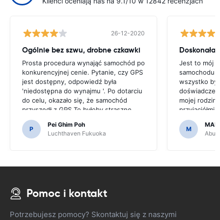
Klienci oceniają nas na 9.1/10 w 12842 recenzjach
26-12-2020
Ogólnie bez szwu, drobne czkawki
Doskonała 
Prosta procedura wynająć samochód po
Jest to mój 
konkurencyjnej cenie. Pytanie, czy GPS
samochodu pr
jest dostępny, odpowiedź była
wszystko by
'niedostępna do wynajmu '. Po dotarciu
doświadczenie
do celu, okazało się, że samochód
mojej rodziny
przyszedł z GPS.To byłoby straszne,
przyjaciółmi 
gdybyśmy zdecydowali się na zakup
jest niedrogi 
Pei Ghim Poh
MAI
GPS, ponieważ trzeba było poruszać po
P
M
Luchthaven Fukuoka
Abu D
japońskich drogach.
Pomoc i kontakt
Potrzebujesz pomocy? Skontaktuj się z naszymi