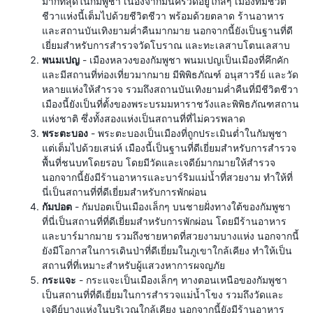
มากที่สุดในกัมพูชา เนื่องจากมีนครวัดอยู่ใกล้ๆ เมืองที่มีชีวิต
ชีวาแห่งนี้เต็มไปด้วยชีวิตชีวา พร้อมด้วยตลาด ร้านอาหาร
และสถานบันเทิงยามค่ำคืนมากมาย นอกจากนี้ยังเป็นฐานที่ดี
เยี่ยมสำหรับการสำรวจวัดโบราณ และทะเลสาบโตนเลสาบ
พนมเปญ
- เมืองหลวงของกัมพูชา พนมเปญเป็นเมืองที่คึกคัก
และมีสถานที่ท่องเที่ยวมากมาย มีพิพิธภัณฑ์ อนุสาวรีย์ และวัด
หลายแห่งให้สำรวจ รวมถึงสถานบันเทิงยามค่ำคืนที่มีชีวิตชีวา
เมืองนี้ยังเป็นที่ตั้งของพระบรมมหาราชวังและพิพิธภัณฑสถาน
แห่งชาติ ซึ่งทั้งสองแห่งเป็นสถานที่ที่ไม่ควรพลาด
พระตะบอง
- พระตะบองเป็นเมืองที่ถูกประเมินต่ำในกัมพูชา
แต่เต็มไปด้วยเสน่ห์ เมืองนี้เป็นฐานที่ดีเยี่ยมสำหรับการสำรวจ
พื้นที่ชนบทโดยรอบ โดยมีวัดและเจดีย์มากมายให้สำรวจ
นอกจากนี้ยังมีร้านอาหารและบาร์ริมแม่น้ำที่สวยงาม ทำให้ที่
นี่เป็นสถานที่ที่ดีเยี่ยมสำหรับการพักผ่อน
กัมปอต
- กัมปอตเป็นเมืองเล็กๆ บนชายฝั่งทางใต้ของกัมพูชา
ที่นี่เป็นสถานที่ที่ดีเยี่ยมสำหรับการพักผ่อน โดยมีร้านอาหาร
และบาร์มากมาย รวมถึงชายหาดที่สวยงามบางแห่ง นอกจากนี้
ยังมีโอกาสในการเดินป่าที่ดีเยี่ยมในภูเขาใกล้เคียง ทำให้เป็น
สถานที่ที่เหมาะสำหรับผู้แสวงหาการผจญภัย
กระแจะ
- กระแจะเป็นเมืองเล็กๆ ทางตอนเหนือของกัมพูชา
เป็นสถานที่ที่ดีเยี่ยมในการสำรวจแม่น้ำโขง รวมถึงวัดและ
เจดีย์บางแห่งในบริเวณใกล้เคียง นอกจากนี้ยังมีร้านอาหาร