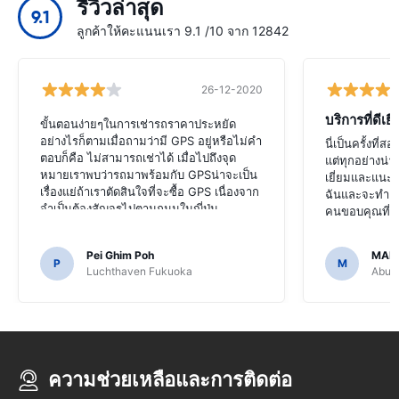
รีวิวล่าสุด
9.1
ลูกค้าให้คะแนนเรา 9.1 /10 จาก 12842
26-12-2020
บริการที่ดีเยี
ขั้นตอนง่ายๆในการเช่ารถราคาประหยัด
อย่างไรก็ตามเมื่อถามว่ามี GPS อยู่หรือไม่คำ
นี่เป็นครั้งที่
ตอบก็คือ ไม่สามารถเช่าได้ เมื่อไปถึงจุด
แต่ทุกอย่างน่า
หมายเราพบว่ารถมาพร้อมกับ GPSน่าจะเป็น
เยี่ยมและแนะ
เรื่องแย่ถ้าเราตัดสินใจที่จะซื้อ GPS เนื่องจาก
ฉันและจะทำแบบ
จำเป็นต้องสัญจรไปตามถนนในญี่ปุ่น
คนขอบคุณที่ท
Pei Ghim Poh
MAI
P
M
Luchthaven Fukuoka
Abu D
ความช่วยเหลือและการติดต่อ