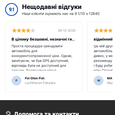
Нещодавні відгуки
9.1
Наші клієнти оцінюють нас на 9.1/10 з 12840
26-12-2020
В цілому безшовні, незначні гикати
відмінний 
Проста процедура орендувати
Це мій друг
автомобіль для
автомобіль ц
конкурентоспроможної ціни. Однак,
дивно, у мен
запитуючи, чи був GPS доступний,
рекомендува
відповідь була не доступний для
і буду робит
оренди. Досягнувши місця
всім.Спасибі
призначення, ми виявили, що
легким.
Pei Ghim Poh
MAI
автомобіль прийшов з GPS.Було б
P
M
Luchthaven Fukuoka
Abu D
жахливо, якби ми вирішили купити
GPS, як це було необхідно для
переміщення японських доріг.
Допомога та контакти