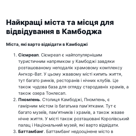
Найкращі міста та місця для
відвідування в Камбоджа
Міста, які варто відвідати в Камбоджі
Сіємреап
. Сіємреап є найпопулярнішим
туристичним напрямком у Камбоджі завдяки
розташованому неподалік храмовому комплексу
Ангкор-Ват. У цьому жвавому місті кипить життя,
тут багато ринків, ресторанів і нічних клубів. Це
також чудова база для огляду стародавніх храмів, а
також озера Тонлесап.
Пномпень
. Столиця Камбоджі, Пномпень, є
гамірним містом із багатьма пам’ятками. Тут є
багато музеїв, пам’ятників і храмів, а також жваве
нічне життя. У місті також розташовані Королівський
палац і Національний музей, які варто відвідати.
Баттамбанг
. Баттамбанг недооцінене місто в