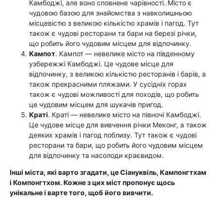
Камбоджі, але воно сповнене чарівності. Місто є
чудовою базою для знайомства з навколишньою
місцевістю з великою кількістю храмів і пагод. Тут
також є чудові ресторани та бари на березі річки,
що робить його чудовим місцем для відпочинку.
Кампот
. Кампот — невелике місто на південному
узбережжі Камбоджі. Це чудове місце для
відпочинку, з великою кількістю ресторанів і барів, а
також прекрасними пляжами. У сусідніх горах
також є чудові можливості для походів, що робить
це чудовим місцем для шукачів пригод.
Краті
. Краті — невелике місто на півночі Камбоджі.
Це чудове місце для вивчення річки Меконг, а також
деяких храмів і пагод поблизу. Тут також є чудові
ресторани та бари, що робить його чудовим місцем
для відпочинку та насолоди краєвидом.
Інші міста, які варто згадати, це Сіануквіль, Кампонгтхам
і Компонгтхом. Кожне з цих міст пропонує щось
унікальне і варте того, щоб його вивчити.