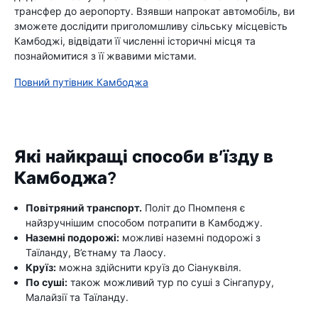
трансфер до аеропорту. Взявши напрокат автомобіль, ви
зможете дослідити приголомшливу сільську місцевість
Камбоджі, відвідати її численні історичні місця та
познайомитися з її жвавими містами.
Повний путівник Камбоджа
Які найкращі способи в’їзду в
Камбоджа?
Повітряний транспорт.
Політ до Пномпеня є
найзручнішим способом потрапити в Камбоджу.
Наземні подорожі:
можливі наземні подорожі з
Таїланду, В’єтнаму та Лаосу.
Круїз:
можна здійснити круїз до Сіануквіля.
По суші:
також можливий тур по суші з Сінгапуру,
Малайзії та Таїланду.