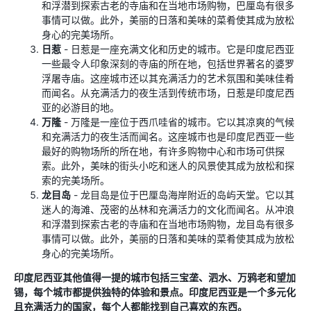
和浮潜到探索古老的寺庙和在当地市场购物，巴厘岛有很多
事情可以做。此外，美丽的日落和美味的菜肴使其成为放松
身心的完美场所。
日惹
- 日惹是一座充满文化和历史的城市。它是印度尼西亚
一些最令人印象深刻的寺庙的所在地，包括世界著名的婆罗
浮屠寺庙。这座城市还以其充满活力的艺术氛围和美味佳肴
而闻名。从充满活力的夜生活到传统市场，日惹是印度尼西
亚的必游目的地。
万隆
- 万隆是一座位于西爪哇省的城市。它以其凉爽的气候
和充满活力的夜生活而闻名。这座城市也是印度尼西亚一些
最好的购物场所的所在地，有许多购物中心和市场可供探
索。此外，美味的街头小吃和迷人的风景使其成为放松和探
索的完美场所。
龙目岛
- 龙目岛是位于巴厘岛海岸附近的岛屿天堂。它以其
迷人的海滩、茂密的丛林和充满活力的文化而闻名。从冲浪
和浮潜到探索古老的寺庙和在当地市场购物，龙目岛有很多
事情可以做。此外，美丽的日落和美味的菜肴使其成为放松
身心的完美场所。
印度尼西亚其他值得一提的城市包括三宝垄、泗水、万鸦老和望加
锡，每个城市都提供独特的体验和景点。印度尼西亚是一个多元化
且充满活力的国家，每个人都能找到自己喜欢的东西。