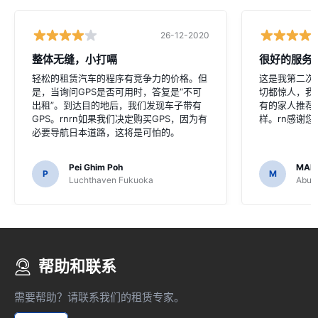
26-12-2020
整体无缝，小打嗝
很好的服务
轻松的租赁汽车的程序有竞争力的价格。但
这是我第二次
是，当询问GPS是否可用时，答复是“不可
切都惊人，我
出租”。到达目的地后，我们发现车子带有
有的家人推荐
GPS。rnrn如果我们决定购买GPS，因为有
样。rn感谢
必要导航日本道路，这将是可怕的。
Pei Ghim Poh
MAI
P
M
Luchthaven Fukuoka
Abu D
帮助和联系
需要帮助？请联系我们的租赁专家。