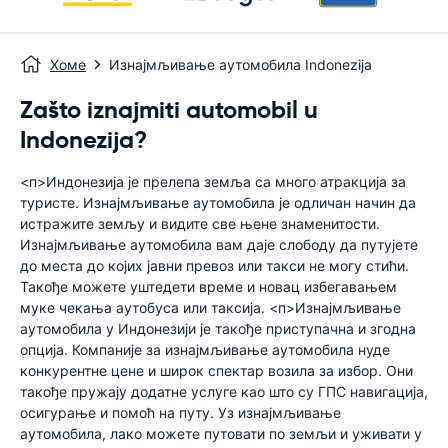
Хоме
Изнајмљивање аутомобила Indonezija
Zašto iznajmiti automobil u
Indonezija?
<п>Индонезија је прелепа земља са много атракција за
туристе. Изнајмљивање аутомобила је одличан начин да
истражите земљу и видите све њене знаменитости.
Изнајмљивање аутомобила вам даје слободу да путујете
до места до којих јавни превоз или такси не могу стићи.
Такође можете уштедети време и новац избегавањем
муке чекања аутобуса или таксија. <п>Изнајмљивање
аутомобила у Индонезији је такође приступачна и згодна
опција. Компаније за изнајмљивање аутомобила нуде
конкурентне цене и широк спектар возила за избор. Они
такође пружају додатне услуге као што су ГПС навигација,
осигурање и помоћ на путу. Уз изнајмљивање
аутомобила, лако можете путовати по земљи и уживати у