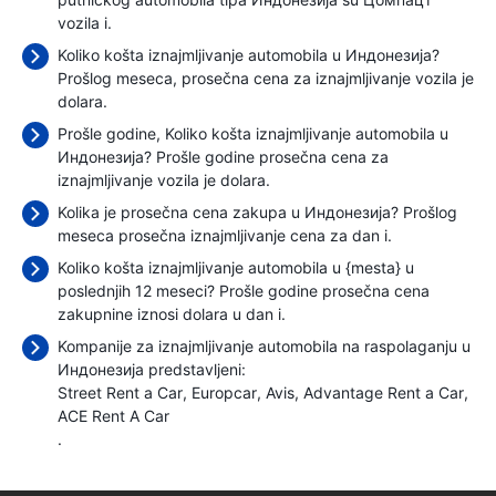
vozila i.
Koliko košta iznajmljivanje automobila u Индонезија?
Prošlog meseca, prosečna cena za iznajmljivanje vozila je
dolara.
Prošle godine, Koliko košta iznajmljivanje automobila u
Индонезија? Prošle godine prosečna cena za
iznajmljivanje vozila je
dolara.
Kolika je prosečna cena zakupa u Индонезија? Prošlog
meseca prosečna iznajmljivanje cena
za dan i.
Koliko košta iznajmljivanje automobila u {mesta} u
poslednjih 12 meseci? Prošle godine prosečna cena
zakupnine iznosi
dolara u dan i.
Kompanije za iznajmljivanje automobila na raspolaganju u
Индонезија predstavljeni:
Street Rent a Car
Europcar
Avis
Advantage Rent a Car
ACE Rent A Car
.