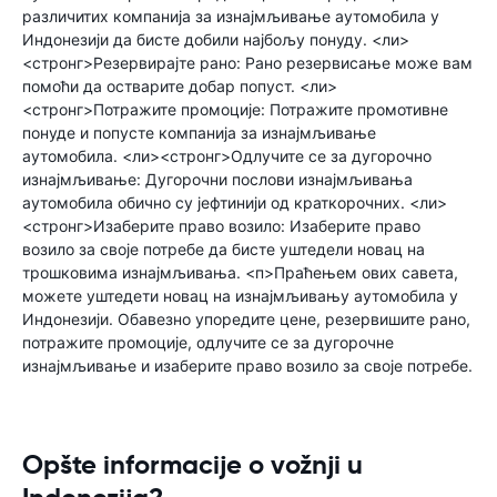
различитих компанија за изнајмљивање аутомобила у
Индонезији да бисте добили најбољу понуду. <ли>
<стронг>Резервирајте рано: Рано резервисање може вам
помоћи да остварите добар попуст. <ли>
<стронг>Потражите промоције: Потражите промотивне
понуде и попусте компанија за изнајмљивање
аутомобила. <ли><стронг>Одлучите се за дугорочно
изнајмљивање: Дугорочни послови изнајмљивања
аутомобила обично су јефтинији од краткорочних. <ли>
<стронг>Изаберите право возило: Изаберите право
возило за своје потребе да бисте уштедели новац на
трошковима изнајмљивања. <п>Праћењем ових савета,
можете уштедети новац на изнајмљивању аутомобила у
Индонезији. Обавезно упоредите цене, резервишите рано,
потражите промоције, одлучите се за дугорочне
изнајмљивање и изаберите право возило за своје потребе.
Opšte informacije o vožnji u