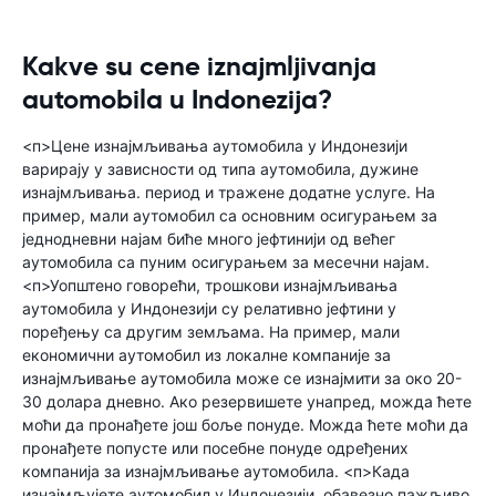
Kakve su cene iznajmljivanja
automobila u Indonezija?
<п>Цене изнајмљивања аутомобила у Индонезији
варирају у зависности од типа аутомобила, дужине
изнајмљивања. период и тражене додатне услуге. На
пример, мали аутомобил са основним осигурањем за
једнодневни најам биће много јефтинији од већег
аутомобила са пуним осигурањем за месечни најам.
<п>Уопштено говорећи, трошкови изнајмљивања
аутомобила у Индонезији су релативно јефтини у
поређењу са другим земљама. На пример, мали
економични аутомобил из локалне компаније за
изнајмљивање аутомобила може се изнајмити за око 20-
30 долара дневно. Ако резервишете унапред, можда ћете
моћи да пронађете још боље понуде. Можда ћете моћи да
пронађете попусте или посебне понуде одређених
компанија за изнајмљивање аутомобила. <п>Када
изнајмљујете аутомобил у Индонезији, обавезно пажљиво