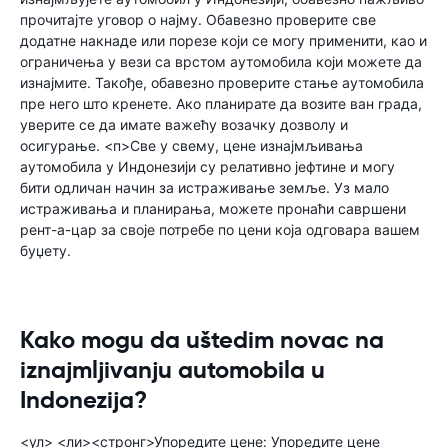
прочитајте уговор о најму. Обавезно проверите све
додатне накнаде или порезе који се могу применити, као и
ограничења у вези са врстом аутомобила који можете да
изнајмите. Такође, обавезно проверите стање аутомобила
пре него што кренете. Ако планирате да возите ван града,
уверите се да имате важећу возачку дозволу и
осигурање. <п>Све у свему, цене изнајмљивања
аутомобила у Индонезији су релативно јефтине и могу
бити одличан начин за истраживање земље. Уз мало
истраживања и планирања, можете пронаћи савршени
рент-а-цар за своје потребе по цени која одговара вашем
буџету.
Kako mogu da uštedim novac na
iznajmljivanju automobila u
Indonezija?
<ул> <ли><стронг>Упоредите цене: Упоредите цене