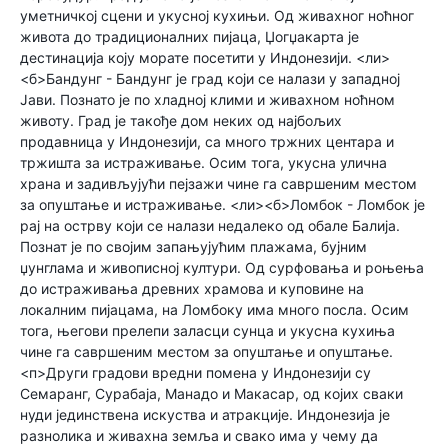
уметничкој сцени и укусној кухињи. Од живахног ноћног
живота до традиционалних пијаца, Џогџакарта је
дестинација коју морате посетити у Индонезији. <ли>
<б>Бандунг - Бандунг је град који се налази у западној
Јави. Познато је по хладној клими и живахном ноћном
животу. Град је такође дом неких од најбољих
продавница у Индонезији, са много тржних центара и
тржишта за истраживање. Осим тога, укусна улична
храна и задивљујући пејзажи чине га савршеним местом
за опуштање и истраживање. <ли><б>Ломбок - Ломбок је
рај на острву који се налази недалеко од обале Балија.
Познат је по својим запањујућим плажама, бујним
џунглама и живописној култури. Од сурфовања и роњења
до истраживања древних храмова и куповине на
локалним пијацама, на Ломбоку има много посла. Осим
тога, његови прелепи заласци сунца и укусна кухиња
чине га савршеним местом за опуштање и опуштање.
<п>Други градови вредни помена у Индонезији су
Семаранг, Сурабаја, Манадо и Макасар, од којих сваки
нуди јединствена искуства и атракције. Индонезија је
разнолика и живахна земља и свако има у чему да