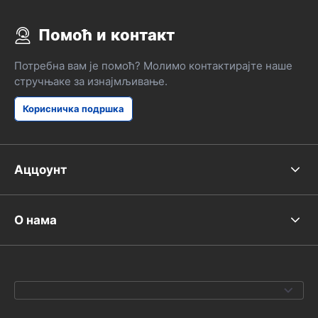
Помоћ и контакт
Потребна вам је помоћ? Молимо контактирајте наше
стручњаке за изнајмљивање.
Корисничка подршка
Аццоунт
О нама