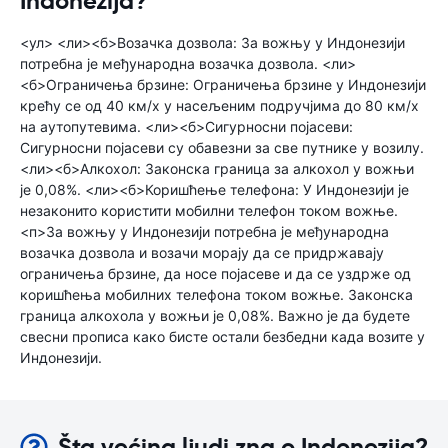
Indonezija?
<ул> <ли><б>Возачка дозвола: За вожњу у Индонезији
потребна је међународна возачка дозвола. <ли>
<б>Ограничења брзине: Ограничења брзине у Индонезији
крећу се од 40 км/х у насељеним подручјима до 80 км/х
на аутопутевима. <ли><б>Сигурносни појасеви:
Сигурносни појасеви су обавезни за све путнике у возилу.
<ли><б>Алкохол: Законска граница за алкохол у вожњи
је 0,08%. <ли><б>Коришћење телефона: У Индонезији је
незаконито користити мобилни телефон током вожње.
<п>За вожњу у Индонезији потребна је међународна
возачка дозвола и возачи морају да се придржавају
ограничења брзине, да носе појасеве и да се уздрже од
коришћења мобилних телефона током вожње. Законска
граница алкохола у вожњи је 0,08%. Важно је да будете
свесни прописа како бисте остали безбедни када возите у
Индонезији.
Šta većina ljudi zna o Indonezija?