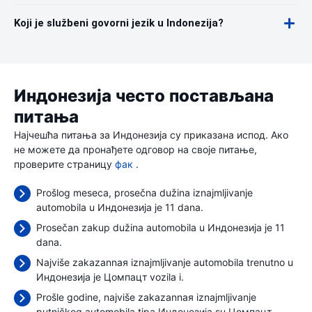
Koji je službeni govorni jezik u Indonezija?
Индонезија често постављана
питања
Најчешћа питања за Индонезија су приказана испод. Ако
не можете да пронађете одговор на своје питање,
проверите страницу
фак
.
Prošlog meseca, prosečna dužina iznajmljivanje
automobila u Индонезија je 11 dana.
Prosečan zakup dužina automobila u Индонезија je 11
dana.
Najviše zakazannaя iznajmljivanje automobila trenutno u
Индонезија je Цомпацт vozila i.
Prošle godine, najviše zakazannaя iznajmljivanje
putničkog automobila tipa Индонезија su Цомпацт