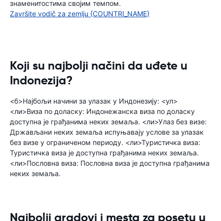
знаменитостима својим темпом.
Završite vodič za zemlju {COUNTRI_NAME}
Koji su najbolji načini da uđete u
Indonezija?
<б>Најбољи начини за улазак у Индонезију: <ул>
<ли>Виза по доласку: Индонежанска виза по доласку
доступна је грађанима неких земаља. <ли>Улаз без визе:
Држављани неких земаља испуњавају услове за улазак
без визе у ограниченом периоду. <ли>Туристичка виза:
Туристичка виза је доступна грађанима неких земаља.
<ли>Пословна виза: Пословна виза је доступна грађанима
неких земаља.
Najbolji gradovi i mesta za posetu u