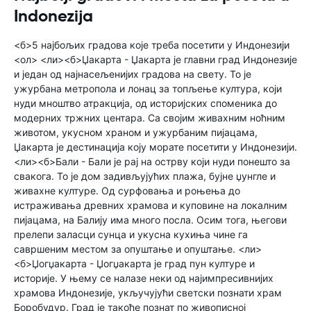
Indonezija
<б>5 најбољих градова које треба посетити у Индонезији
<ол> <ли><б>Џакарта - Џакарта је главни град Индонезије
и један од најнасељенијих градова на свету. То је
ужурбана метропола и лонац за топљење култура, који
нуди мноштво атракција, од историјских споменика до
модерних тржних центара. Са својим живахним ноћним
животом, укусном храном и ужурбаним пијацама,
Џакарта је дестинација коју морате посетити у Индонезији.
<ли><б>Бали - Бали је рај на острву који нуди понешто за
свакога. То је дом задивљујућих плажа, бујне џунгле и
живахне културе. Од сурфовања и роњења до
истраживања древних храмова и куповине на локалним
пијацама, на Балију има много посла. Осим тога, његови
прелепи заласци сунца и укусна кухиња чине га
савршеним местом за опуштање и опуштање. <ли>
<б>Џогџакарта - Џогџакарта је град пун културе и
историје. У њему се налазе неки од најимпресивнијих
храмова Индонезије, укључујући светски познати храм
Боробудур. Град је такође познат по живописној