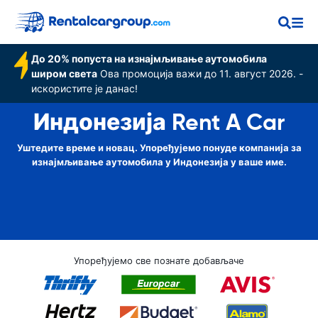
До 20% попуста на изнајмљивање аутомобила
широм света
Ова промоција важи до 11. август 2026. -
искористите је данас!
Индонезија Rent A Car
Уштедите време и новац. Упоређујемо понуде компанија за
изнајмљивање аутомобила у Индонезија у ваше име.
Упоређујемо све познате добављаче