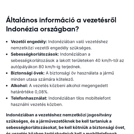
Általános információ a vezetésről
Indonézia országban?
Vezetői engedély:
Indonéziában való vezetéshez
nemzetközi vezetői engedély szükséges.
Sebességkorlátozások:
Indonéziában a
sebességkorlátozások a lakott területeken 40 km/h-tól az
autópályákon 80 km/h-ig terjednek.
Biztonsági övek:
A biztonsági öv használata a jármű
minden utasa számára kötelező.
Alkohol:
A vezetés közbeni alkohol megengedett
határértéke 0,08%.
Telefonhasználat:
Indonéziában tilos mobiltelefont
használni vezetés közben.
Indonéziában a vezetéshez nemzetközi jogosítvány
szükséges, és a járművezetőknek be kell tartaniuk a
sebességkorlátozásokat, be kell kötniük a biztonsági övet,
és vezetés közben tartózkodniuk kell a mobiltelefonok