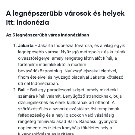
A legnépszerűbb városok és helyek
itt: Indonézia
Az 5 legnépszerűbb város Indonéziában
Jakarta
– Jakarta Indonézia fővárosa, és a világ egyik
legnépesebb városa. Nyüzsgő metropolisz és kultúrák
olvasztótégelye, amely rengeteg látnivalót kínál, a
történelmi műemlékektől a modern
bevásárlóközpontokig. Nyüzsgő éjszakai életével,
finom ételeivel és nyüzsgő piacaival Jakarta kötelező
úti cél Indonéziában.
Bali
– Bali egy paradicsomi sziget, amely mindenki
számára kínál valamit. Lenyűgöző strandoknak, buja
dzsungeleknek és élénk kultúrának ad otthont. A
szörfözéstől és a sznorkelezéstől az ősi templomok
felfedezéséig és a helyi piacokon való vásárlásig
rengeteg tennivaló akad Balin. Ráadásul gyönyörű
naplemente és ízletes konyhája tökéletes hely a
kikapcsolódásra és lazításra.