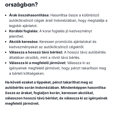
országban?
Árak összehasonlítása:
Hasonlítsa össze a különböző
autókölcsönző cégek árait Indonéziában, hogy megtalálja a
legjobb ajánlatot.
Korábbi foglalás:
A korai foglalás jó kedvezményt
jelenthet.
Akciók keresése:
Keressen promóciós ajánlatokat és
kedvezményeket az autókölcsönző cégektől.
Válassza a hosszú távú bérlést:
A hosszú távú autóbérlés
általában olcsóbb, mint a rövid távú bérlés.
Válassza ki a megfelelő járművet:
Válassza ki az
igényeinek megfelelő járművet, hogy pénzt takarítson meg
a bérleti költségeken.
Ha követi ezeket a tippeket, pénzt takaríthat meg az
autóbérlés során Indonéziában. Mindenképpen hasonlítsa
össze az árakat, foglaljon korán, keressen akciókat,
válasszon hosszú távú bérlést, és válassza ki az igényeinek
megfelelő járművet.