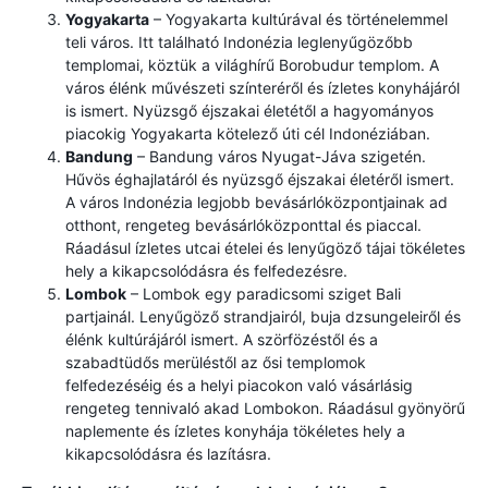
Yogyakarta
– Yogyakarta kultúrával és történelemmel
teli város. Itt található Indonézia leglenyűgözőbb
templomai, köztük a világhírű Borobudur templom. A
város élénk művészeti színteréről és ízletes konyhájáról
is ismert. Nyüzsgő éjszakai életétől a hagyományos
piacokig Yogyakarta kötelező úti cél Indonéziában.
Bandung
– Bandung város Nyugat-Jáva szigetén.
Hűvös éghajlatáról és nyüzsgő éjszakai életéről ismert.
A város Indonézia legjobb bevásárlóközpontjainak ad
otthont, rengeteg bevásárlóközponttal és piaccal.
Ráadásul ízletes utcai ételei és lenyűgöző tájai tökéletes
hely a kikapcsolódásra és felfedezésre.
Lombok
– Lombok egy paradicsomi sziget Bali
partjainál. Lenyűgöző strandjairól, buja dzsungeleiről és
élénk kultúrájáról ismert. A szörfözéstől és a
szabadtüdős merüléstől az ősi templomok
felfedezéséig és a helyi piacokon való vásárlásig
rengeteg tennivaló akad Lombokon. Ráadásul gyönyörű
naplemente és ízletes konyhája tökéletes hely a
kikapcsolódásra és lazításra.