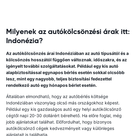
Milyenek az autókölcsönzési árak itt:
Indonézia?
Az autókölcsönzés árai Indonéziában az autó típusától és a
kölcsönzés hosszától függően változnak. időszakra, és az
igényelt további szolgáltatásokat. Például egy kis autó
alapbiztosítással egynapos bérlés esetén sokkal olcsóbb
lesz, mint egy nagyobb, teljes biztosítási fedezettel
rendelkező autó egy hónapos bérlet esetén.
Általában elmondható, hogy az autóbérlés költsége
Indonéziában viszonylag olcsó más országokhoz képest.
Például egy kis gazdaságos autó egy helyi autókölcsönző
cégtől napi 20-30 dollárért bérelhető. Ha előre foglal, még
jobb ajánlatokat találhat. Előfordulhat, hogy bizonyos
autókölcsönző cégek kedvezményeit vagy különleges
ajánlatait is találhatja.