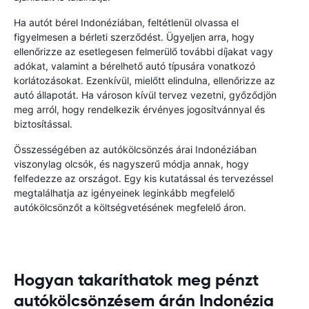
Ha autót bérel Indonéziában, feltétlenül olvassa el
figyelmesen a bérleti szerződést. Ügyeljen arra, hogy
ellenőrizze az esetlegesen felmerülő további díjakat vagy
adókat, valamint a bérelhető autó típusára vonatkozó
korlátozásokat. Ezenkívül, mielőtt elindulna, ellenőrizze az
autó állapotát. Ha városon kívül tervez vezetni, győződjön
meg arról, hogy rendelkezik érvényes jogosítvánnyal és
biztosítással.
Összességében az autókölcsönzés árai Indonéziában
viszonylag olcsók, és nagyszerű módja annak, hogy
felfedezze az országot. Egy kis kutatással és tervezéssel
megtalálhatja az igényeinek leginkább megfelelő
autókölcsönzőt a költségvetésének megfelelő áron.
Hogyan takaríthatok meg pénzt
autókölcsönzésem árán Indonézia