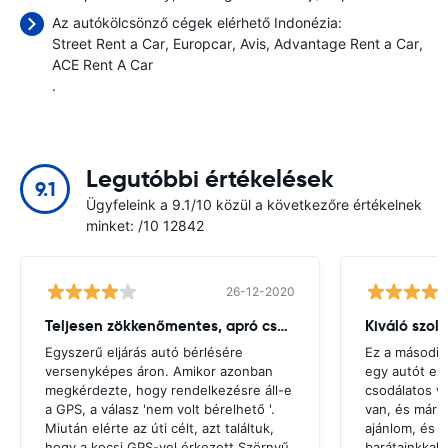
Az autókölcsönző cégek elérhető Indonézia:
Street Rent a Car
Europcar
Avis
Advantage Rent a Car
ACE Rent A Car
.
Legutóbbi értékelések
9.1
Ügyfeleink a 9.1/10 közül a következőre értékelnek
minket: /10 12842
26-12-2020
Teljesen zökkenőmentes, apró csuklás
Kiváló szol
Egyszerű eljárás autó bérlésére
Ez a második
versenyképes áron. Amikor azonban
egy autót ez
megkérdezte, hogy rendelkezésre áll-e
csodálatos v
a GPS, a válasz 'nem volt bérelhető '.
van, és már 
Miután elérte az úti célt, azt találtuk,
ajánlom, és u
hogy a kocsi GPS-vel érkezett.Szörnyű
barátainkkal