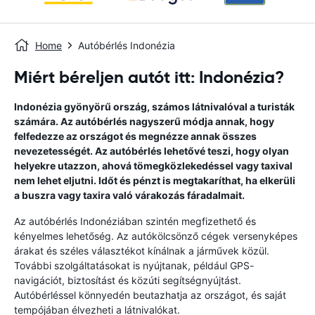
Home
Autóbérlés Indonézia
Miért béreljen autót itt: Indonézia?
Indonézia gyönyörű ország, számos látnivalóval a turisták
számára. Az autóbérlés nagyszerű módja annak, hogy
felfedezze az országot és megnézze annak összes
nevezetességét. Az autóbérlés lehetővé teszi, hogy olyan
helyekre utazzon, ahová tömegközlekedéssel vagy taxival
nem lehet eljutni. Időt és pénzt is megtakaríthat, ha elkerüli
a buszra vagy taxira való várakozás fáradalmait.
Az autóbérlés Indonéziában szintén megfizethető és
kényelmes lehetőség. Az autókölcsönző cégek versenyképes
árakat és széles választékot kínálnak a járművek közül.
További szolgáltatásokat is nyújtanak, például GPS-
navigációt, biztosítást és közúti segítségnyújtást.
Autóbérléssel könnyedén beutazhatja az országot, és saját
tempójában élvezheti a látnivalókat.