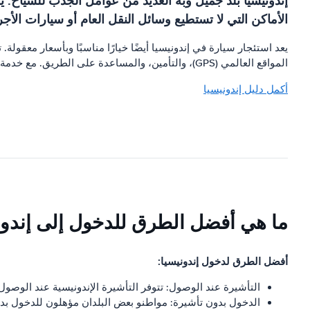
إندونيسيا بلد جميل وبه العديد من عوامل الجذب للسياح. ي
الأماكن التي لا تستطيع وسائل النقل العام أو سيارات الأج
يعد استئجار سيارة في إندونيسيا أيضًا خيارًا مناسبًا وبأسعار معقول
المواقع العالمي (GPS)، والتأمين، والمساعدة على الطريق. مع خدمة تأجير السيارات، يمكنك السفر بسهولة في جميع أنحاء البلاد والاستمتاع بالمعالم السياحية بالسرعة التي تناسبك.
أكمل دليل إندونيسيا
ما هي أفضل الطرق للدخول إلى إندون
أفضل الطرق لدخول إندونيسيا:
التأشيرة عند الوصول: تتوفر التأشيرة الإندونيسية عند الوصو
الدخول بدون تأشيرة: مواطنو بعض البلدان مؤهلون للدخول بد