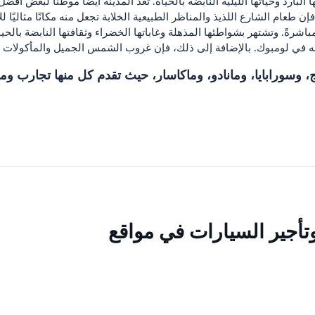
 البارد وحياتها الليلية النابضة بالحياة. تعد المدينة أيضًا موطنًا لبعض أ
 طعام الشارع اللذيذ والمناظر الطبيعية الخلابة تجعل منه مكانًا مثاليًا 
اشرةً. وتشتهر بشواطئها المذهلة وغاباتها الخضراء وثقافتها النابضة بال
به في لومبوك. بالإضافة إلى ذلك، فإن غروب الشمس الجميل والمأكولات الل
، وسورابايا، ومانادو، وماكاسار، حيث تقدم كل منها تجارب ومع
وتأجير السيارات في مواقع