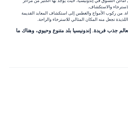
فضل أماكن التسوق في إندونيسيا، حيث يوجد بها الكثير من مراكز
للاسترخاء والاستكشاف.
حياة. من ركوب الأمواج والغطس إلى استكشاف المعابد القديمة
ذيذة تجعل منه المكان المثالي للاسترخاء والراحة.
الم جذب فريدة. إندونيسيا بلد متنوع وحيوي، وهناك ما