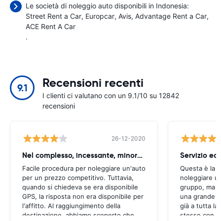
Le società di noleggio auto disponibili in Indonesia:
Street Rent a Car
Europcar
Avis
Advantage Rent a Car
ACE Rent A Car
.
Recensioni recenti
9.1
I clienti ci valutano con un 9.1/10 su 12842
recensioni
26-12-2020
Nel complesso, incessante, minore singhiozzo
Servizio ec
Facile procedura per noleggiare un'auto
Questa è la 
per un prezzo competitivo. Tuttavia,
noleggiare un
quando si chiedeva se era disponibile
gruppo, ma tu
GPS, la risposta non era disponibile per
una grande e
l'affitto. Al raggiungimento della
già a tutta la
destinazione, abbiamo scoperto che
stesso con am