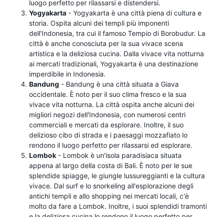
luogo perfetto per rilassarsi e distendersi.
Yogyakarta
- Yogyakarta è una città piena di cultura e
storia. Ospita alcuni dei templi più imponenti
dell'Indonesia, tra cui il famoso Tempio di Borobudur. La
città è anche conosciuta per la sua vivace scena
artistica e la deliziosa cucina. Dalla vivace vita notturna
ai mercati tradizionali, Yogyakarta è una destinazione
imperdibile in Indonesia.
Bandung
- Bandung è una città situata a Giava
occidentale. È noto per il suo clima fresco e la sua
vivace vita notturna. La città ospita anche alcuni dei
migliori negozi dell'Indonesia, con numerosi centri
commerciali e mercati da esplorare. Inoltre, il suo
delizioso cibo di strada e i paesaggi mozzafiato lo
rendono il luogo perfetto per rilassarsi ed esplorare.
Lombok
- Lombok è un'isola paradisiaca situata
appena al largo della costa di Bali. È noto per le sue
splendide spiagge, le giungle lussureggianti e la cultura
vivace. Dal surf e lo snorkeling all'esplorazione degli
antichi templi e allo shopping nei mercati locali, c'è
molto da fare a Lombok. Inoltre, i suoi splendidi tramonti
e la deliziosa cucina lo rendono il luogo perfetto per